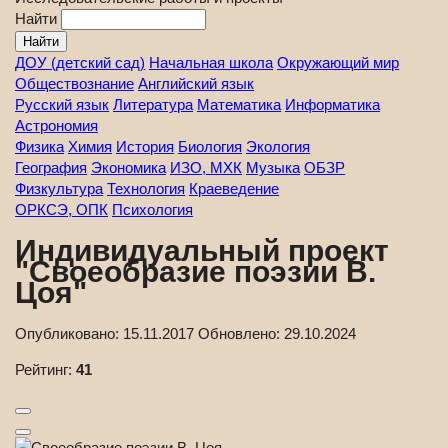
Найти
ДОУ (детский сад)
Начальная школа
Окружающий мир
Обществознание
Английский язык
Русский язык
Литература
Математика
Информатика
Астрономия
Физика
Химия
История
Биология
Экология
География
Экономика
ИЗО, МХК
Музыка
ОБЗР
Физкультура
Технология
Краеведение
ОРКСЭ, ОПК
Психология
Индивидуальный проект
"Своеобразие поэзии В.
Цоя"
Опубликовано:
15.11.2017
Обновлено:
29.10.2024
Рейтинг:
41