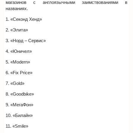
магазинов с англоязычными заимствованиями в
названиях.
1. «Секонд Хенд»
2. «Элита»
3. «Норд – Сервис»
4. «Юничел»
5. «Modern»
6. «Fix Price»
7. «Gold»
8. «Goodbike»
9. «МегаФон»
10. «Билайн»
11. «Smile»