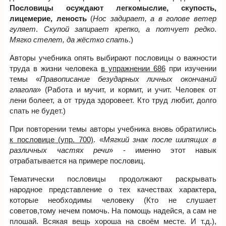
Пословицы осуждают легкомыслие, скупость,
лицемерие, леность
(
Нос задирает, а в голове ветер
гуляет
.
Скупой запирает крепко, а потчует редко
.
Мягко стелет, да жёстко спать
.)
Авторы учебника опять выбирают пословицы о важности
труда в жизни человека
в упражнении 686
при изучении
темы «
Правописание безударных личных окончаний
глагола
» (Работа и мучит, и кормит, и учит. Человек от
лени болеет, а от труда здоровеет. Кто труд любит, долго
спать не будет.)
При повторении темы авторы учебника вновь обратились
к пословице (упр. 700)
. «
Мягкий знак после шипящих в
различных частях речи
» - именно этот навык
отрабатывается на примере пословиц.
Тематически пословицы продолжают раскрывать
народное представление о тех качествах характера,
которые необходимы человеку (Кто не слушает
советов,тому нечем помочь. На помощь надейся, а сам не
плошай. Всякая вещь хороша на своём месте. И т.д.),