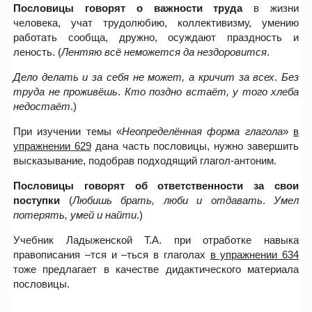
Пословицы говорят о важности труда
в жизни
человека, учат трудолюбию, коллективизму, умению
работать сообща, дружно, осуждают праздность и
леность. (
Лентяю всё неможется да нездоровится
.
Дело делать и за себя не может, а кричит за всех
.
Без
труда не проживёшь
.
Кто поздно встаёт, у того хлеба
недостаёт
.)
При изучении темы «
Неопределённая форма глагола
»
в
упражнении 629
дана часть пословицы, нужно завершить
высказывание, подобрав подходящий глагол-антоним.
Пословицы говорят об ответственности за свои
поступки
(
Любишь брать, люби и отдавать
.
Умел
потерять, умей и найти
.)
Учебник Ладыженской Т.А. при отработке навыка
правописания –тся и –ться в глаголах
в упражнении 634
тоже предлагает в качестве дидактического материала
пословицы.