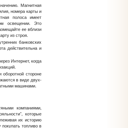
начению. Магнитная
лия, номера карты и
итная полоса имеет
ом освещении. Это
азмещайте ее вблизи
арту из строя.
утренних банковских
рта действительна и
рез Интернет, когда
нзакций.
 оборотной стороне
жаются в виде двух-
чатными машинами.
яными компаниями,
яльности", которые
леживая их историю
у покупать топливо в