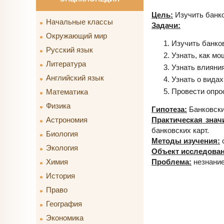
Цель:
Изучить банко
Начальные классы
Задачи:
Окружающий мир
Изучить банко
Русский язык
Узнать, как мо
Литература
Узнать влияния
Английский язык
Узнать о видах
Провести опрос
Математика
Физика
Гипотеза:
Банковски
Практическая знач
Астрономия
банковских карт.
Биология
Методы изучения:
с
Экология
Объект исследован
Проблема:
незнание
Химия
История
Право
География
Экономика