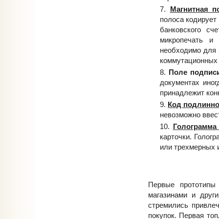
Магнитная п
полоса кодирует
банковского сч
микропечать и
необходимо для 
коммутационных у
Поле подписи
документах иног
принадлежит кон
Код подлинно
невозможно ввест
Голограмма
карточки. Голог
или трехмерных 
Первые прототипы
магазинами и друг
стремились привле
покупок. Первая топ