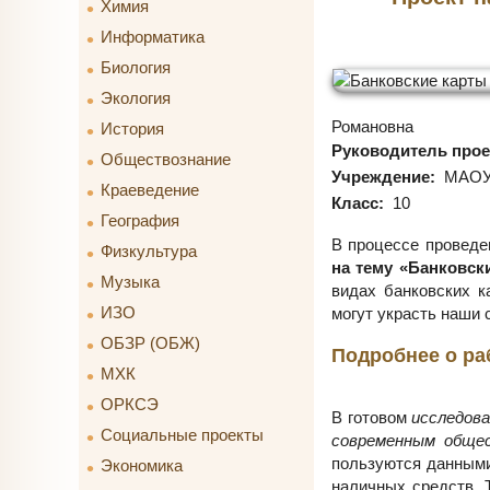
Химия
Информатика
Биология
Экология
Романовна
История
Руководитель прое
Обществознание
Учреждение:
МАОУ 
Краеведение
Класс:
10
География
В процессе провед
Физкультура
на тему «Банковск
Музыка
видах банковских к
ИЗО
могут украсть наши 
ОБЗР (ОБЖ)
Подробнее о ра
МХК
ОРКСЭ
В готовом
исследов
Социальные проекты
современным обще
пользуются данными
Экономика
наличных средств. 