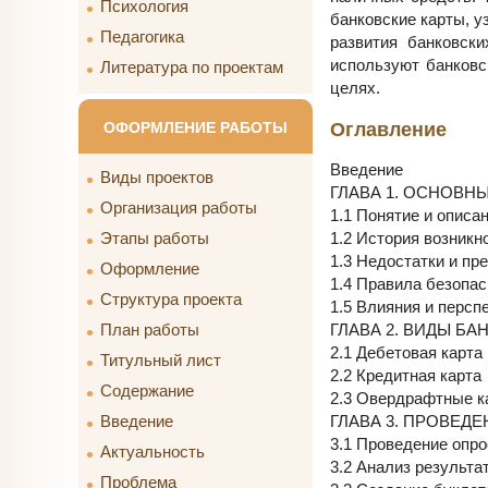
Психология
банковские карты, у
Педагогика
развития банковск
используют банковс
Литература по проектам
целях.
Оглавление
ОФОРМЛЕНИЕ РАБОТЫ
Введение
Виды проектов
ГЛАВА 1. ОСНОВН
Организация работы
1.1 Понятие и описа
1.2 История возникн
Этапы работы
1.3 Недостатки и п
Оформление
1.4 Правила безопас
Структура проекта
1.5 Влияния и персп
ГЛАВА 2. ВИДЫ БА
План работы
2.1 Дебетовая карта
Титульный лист
2.2 Кредитная карта
Содержание
2.3 Овердрафтные к
ГЛАВА 3. ПРОВЕД
Введение
3.1 Проведение опро
Актуальность
3.2 Анализ результа
Проблема