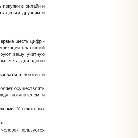
 покупки в онлайн и
ть деньги друзьям и
Первые шесть цифр -
ификации платежной
ируют вашу учетную
ом счета; для одного
зоваться логотип и
воляет осуществлять
ежду покупателем и
квами. У некоторых
а.
 человек пользуется