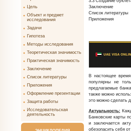
3.3 Создание буклет
Заключение
Цель
Список литературы
Объект и предмет
Приложения
исследования
Задачи
Гипотеза
Методы исследования
Теоретическая значимость
Практическая значимость
Заключение
В настоящее время
Список литературы
популярны не толь
Приложения
предлагаемые банка
Оформление презентации
также можно использ
это можно сделать д
Защита работы
Исследовательская
Актуальность:
Кажд
деятельность
Банковские карты по
и заключается акт
обезопасить себя о
ЭНЦИКЛОПЕДИЯ