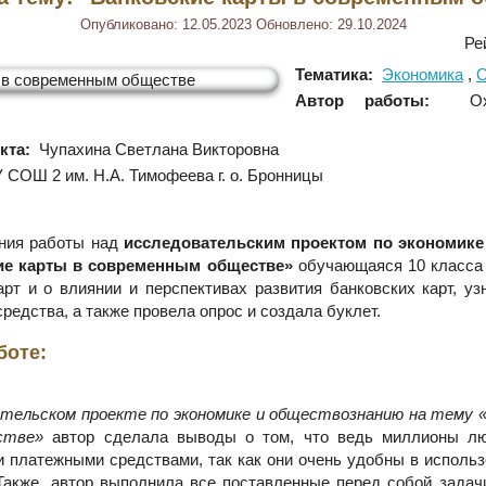
Опубликовано:
12.05.2023
Обновлено:
29.10.2024
Ре
Тематика:
Экономика
О
Автор работы:
Охр
кта:
Чупахина Светлана Викторовна
СОШ 2 им. Н.А. Тимофеева г. о. Бронницы
ения работы над
исследовательским проектом по экономике
ие карты в современным обществе»
обучающаяся 10 класса 
арт и о влиянии и перспективах развития банковских карт, уз
средства, а также провела опрос и создала буклет.
боте:
ательском проекте по экономике и обществознанию на тему 
стве»
автор сделала выводы о том, что ведь миллионы л
 платежными средствами, так как они очень удобны в использо
Также, автор выполнила все поставленные перед собой задачи