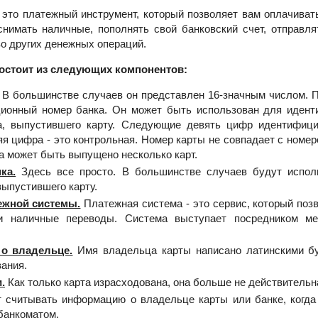
 это платежный инструмент, который позволяет вам оплачивать
снимать наличные, пополнять свой банковский счет, отправля
о других денежных операций.
состоит из следующих компонентов:
В большинстве случаев он представлен 16-значным числом. 
ционный номер банка. Он может быть использован для идент
а, выпустившего карту. Следующие девять цифр идентифиц
я цифра - это контрольная. Номер карты не совпадает с номер
а может быть выпущено несколько карт.
ка.
Здесь все просто. В большинстве случаев будут исполь
выпустившего карту.
ежной системы.
Платежная система - это сервис, который поз
и наличные переводы. Система выступает посредником м
о владельце.
Имя владельца карты написано латинскими бу
вания.
.
Как только карта израсходована, она больше не действительн
 считывать информацию о владельце карты или банке, когда
банкоматом.