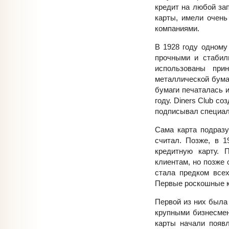
кредит на любой за
карты, имели очень
компаниями.
В 1928 году одному 
прочными и стабил
использованы прин
металлической бума
бумаги печаталась 
году. Diners Club с
подписывал специаль
Сама карта подразу
считал. Позже, в 1
кредитную карту. 
клиентам, но позже 
стала предком все
Первые роскошные к
Первой из них была
крупными бизнесмен
карты начали появ