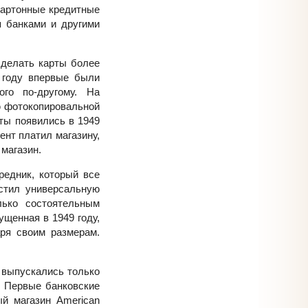
картонные кредитные
я банками и другими
 сделать карты более
 году впервые были
ого по-другому. На
ю фотокопировальной
ты появились в 1949
ент платил магазину,
 магазин.
редник, который все
устил универсальную
лько состоятельным
ущенная в 1949 году,
ря своим размерам.
 выпускались только
. Первые банковские
й магазин American