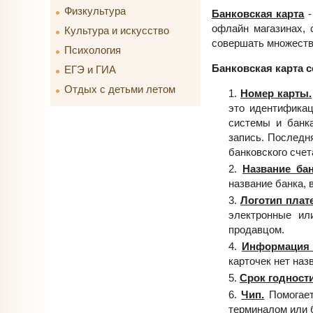
Физкультура
Банковская карта
-
офлайн магазинах, 
Культура и искусство
совершать множеств
Психология
Банковская карта 
ЕГЭ и ГИА
Отдых с детьми летом
Номер карты.
это идентифика
системы и банк
запись. Последня
банковского счет
Название бан
название банка, 
Логотип плат
электронные ил
продавцом.
Информация 
карточек нет наз
Срок годности
Чип.
Помогает
терминалом или 