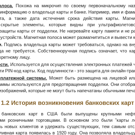
олоса.
Похожа на микрочип по своему первоначальному наз
 информацию о владельце карты и банке. Например, имя и фами
ета, а также дата истечения срока действия карты. Магн
 скрытые элементы, которые видны при ультрафиолетов
защиты карты от подделки. Не нагревайте карту памяти и не р
стройств. Магнитная полоса может размагнититься и вывести к
.
Подпись владельца карты может требоваться, однако на вн
да не требуется. Собственноручная подпись означает, что ка
кретному лицу.
сти.
Используется для осуществления электронных платежей че
и PIN-код карты. Код подлинности - это защита для онлайн-тра
 платежной системы.
Может быть размещена на лицевой или
раммы используются для предотвращения подделки. Они отобра
изображений, которые не могут быть напечатаны обычными пе
1.2 История возникновения банковских карт
 банковских карт в США были выпущены крупными нефт
ими розничными торговцами. В основном это были "карты ло
чь новых клиентов и удержать существующих, тем самым отс
ливная карта появилась в 1920 году. Она позволяла владельц