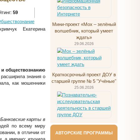
йтинг:
59
бществознание
Мини-проект «Мох – зелёный
имчук Екатерина
волшебник, который умеет
ждать»
29.06.2026
 и обществознанию
Краткосрочный проект ДОУ в
расширила знания о
старшей группе № 5 "Учёные"
нала, как мошенники
25.06.2026
«Банковские карты в
юдей по всему миру
вании, в отличии от
АВТОРСКИЕ ПРОГРАММЫ
, а именно: изучила