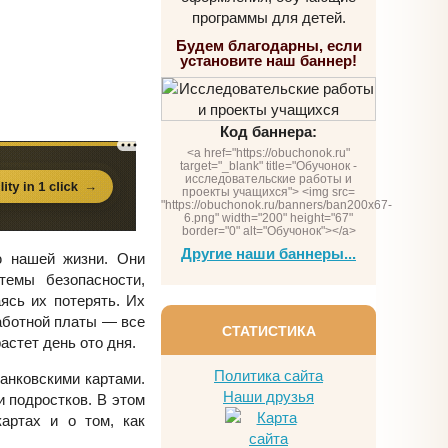
программы для детей.
Будем благодарны, если
установите наш баннер!
Код баннера:
<a href="https://obuchonok.ru"
target="_blank" title="Обучонок -
исследовательские работы и
проекты учащихся"> <img src=
"https://obuchonok.ru/banners/ban200x67-
6.png" width="200" height="67"
border="0" alt="Обучонок"></a>
Другие наши баннеры...
ю нашей жизни. Они
темы безопасности,
ясь их потерять. Их
работной платы — все
СТАТИСТИКА
астет день ото дня.
Политика сайта
анковскими картами.
Наши друзья
и подростков. В этом
артах и о том, как