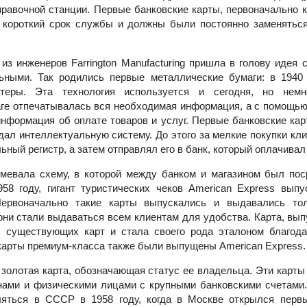
правочной станции. Первые банковские карты, первоначально 
 короткий срок службы и должны были постоянно заменятьс
из инженеров Farrington Manufacturing пришла в голову идея
ьными. Так родились первые металлические бумаги: в 1940
теры. Эта технология используется и сегодня, но немн
ге отпечатывалась вся необходимая информация, а с помощь
информация об оплате товаров и услуг. Первые банковские кар
оздал интеллектуальную систему. До этого за мелкие покупки кли
ный регистр, а затем отправлял его в банк, который оплачивал
мевала схему, в которой между банком и магазином был пос
958 году, гигант туристических чеков American Express вып
Первоначально такие карты выпускались и выдавались то
они стали выдаваться всем клиентам для удобства. Карта, вып
х существующих карт и стала своего рода эталоном благода
арты премиум-класса также были выпущены American Express.
 золотая карта, обозначающая статус ее владельца. Эти карты
ами и физическими лицами с крупными банковскими счетами
ляться в СССР в 1958 году, когда в Москве открылся первы