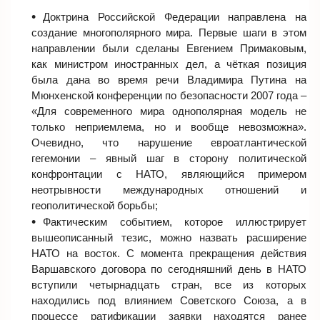
Доктрина Российской Федерации направлена на
создание многополярного мира. Первые шаги в этом
направлении были сделаны Евгением Примаковым,
как министром иностранных дел, а чёткая позиция
была дана во время речи Владимира Путина на
Мюнхенской конференции по безопасности 2007 года –
«Для современного мира однополярная модель не
только неприемлема, но и вообще невозможна».
Очевидно, что нарушение евроатлантической
гегемонии – явный шаг в сторону политической
конфронтации с НАТО, являющийся примером
неотрывности международных отношений и
геополитической борьбы;
Фактическим событием, которое иллюстрирует
вышеописанный тезис, можно назвать расширение
НАТО на восток. С момента прекращения действия
Варшавского договора по сегодняшний день в НАТО
вступили четырнадцать стран, все из которых
находились под влиянием Советского Союза, а в
процессе ратификации заявки находятся ранее