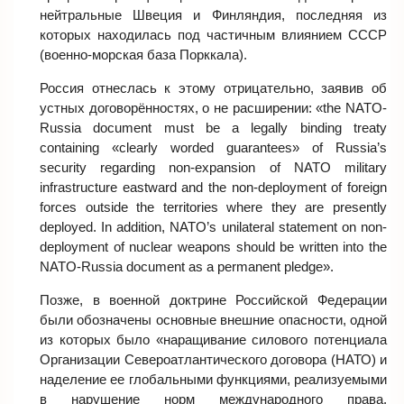
нейтральные Швеция и Финляндия, последняя из
которых находилась под частичным влиянием СССР
(военно-морская база Порккала).
Россия отнеслась к этому отрицательно, заявив об
устных договорённостях, о не расширении: «the NATO-
Russia document must be a legally binding treaty
containing «clearly worded guarantees» of Russia’s
security regarding non-expansion of NATO military
infrastructure eastward and the non-deployment of foreign
forces outside the territories where they are presently
deployed. In addition, NATO’s unilateral statement on non-
deployment of nuclear weapons should be written into the
NATO-Russia document as a permanent pledge».
Позже, в военной доктрине Российской Федерации
были обозначены основные внешние опасности, одной
из которых было «наращивание силового потенциала
Организации Североатлантического договора (НАТО) и
наделение ее глобальными функциями, реализуемыми
в нарушение норм международного права,