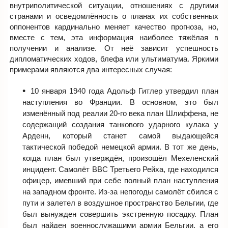
внутриполитической ситуации, отношениях с другими
странами и осведомлённость о планах их собственных
оппонентов кардинально меняет качество прогноза, но,
вместе с тем, эта информация наиболее тяжёлая в
получении и анализе. От неё зависит успешность
дипломатических ходов, блефа или ультиматума. Яркими
примерами являются два интересных случая:
10 января 1940 года Адольф Гитлер утвердил план
наступления во Франции. В основном, это был
изменённый под реалии 20-го века план Шлиффена, не
содержащий создания танкового ударного кулака у
Арденн, который станет самой выдающейся
тактической победой немецкой армии. В тот же день,
когда план был утверждён, произошёл Мехеленский
инцидент. Самолёт ВВС Третьего Рейха, где находился
офицер, имевший при себе полный план наступления
на западном фронте. Из-за непогоды самолёт сбился с
пути и залетел в воздушное пространство Бельгии, где
был вынужден совершить экстренную посадку. План
был найден военнослужащими армии Бельгии, а его