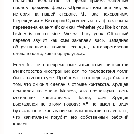
польском посольстве, во время приёма западных
послов произнёс фразу: «Нравится вам или нет, но
история на нашей стороне. Мы вас похороним».
Переводчиком Виктором Суходревым эта фраза была
переведена на английский как «Whether you like it or not,
history is on our side. We will bury you». Обратный
перевод звучит как «мы закапаем вас». Западная
общественность начала скандал, интерпретировав
слова генсека, как ядерную угрозу.
Если бы не своевременные изъяснения лингвистов
министерства иностранных дел, то последствия могли
быть намного хуже. Проблема этого перевода была в
том, что он был сделан в отрыве контекста. Хрущёв
ссылался на слова Маркса, что пролетариат есть
могильщик капитализма. После, сам Хрущёв
высказался по этому поводу: «Я не имел в виду
буквальное выкапывание могилы лопатой, но лишь то,
что капитализм погубит его собственный рабочий
класс».