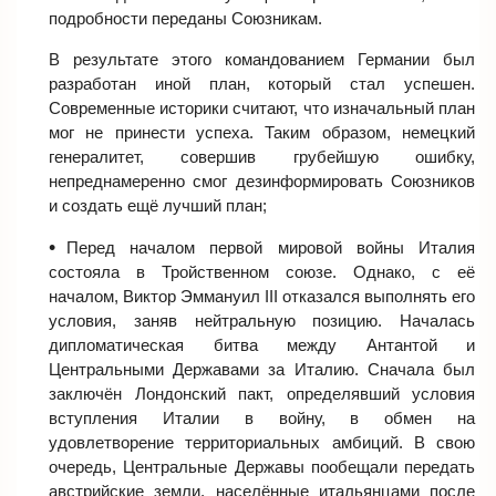
подробности переданы Союзникам.
В результате этого командованием Германии был
разработан иной план, который стал успешен.
Современные историки считают, что изначальный план
мог не принести успеха. Таким образом, немецкий
генералитет, совершив грубейшую ошибку,
непреднамеренно смог дезинформировать Союзников
и создать ещё лучший план;
Перед началом первой мировой войны Италия
состояла в Тройственном союзе. Однако, с её
началом, Виктор Эммануил III отказался выполнять его
условия, заняв нейтральную позицию. Началась
дипломатическая битва между Антантой и
Центральными Державами за Италию. Сначала был
заключён Лондонский пакт, определявший условия
вступления Италии в войну, в обмен на
удовлетворение территориальных амбиций. В свою
очередь, Центральные Державы пообещали передать
австрийские земли, населённые итальянцами после