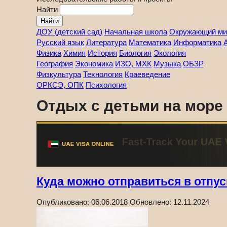
Найти
ДОУ (детский сад)
Начальная школа
Окружающий ми
Русский язык
Литература
Математика
Информатика
Физика
Химия
История
Биология
Экология
География
Экономика
ИЗО, МХК
Музыка
ОБЗР
Физкультура
Технология
Краеведение
ОРКСЭ, ОПК
Психология
Отдых с детьми на море 
Куда можно отправиться в отпус
Опубликовано:
06.06.2018
Обновлено:
12.11.2024