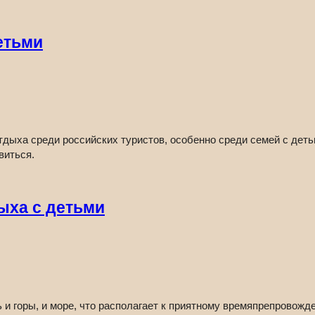
етьми
тдыха среди российских туристов, особенно среди семей с деть
виться.
ыха с детьми
 и горы, и море, что располагает к приятному времяпрепровож