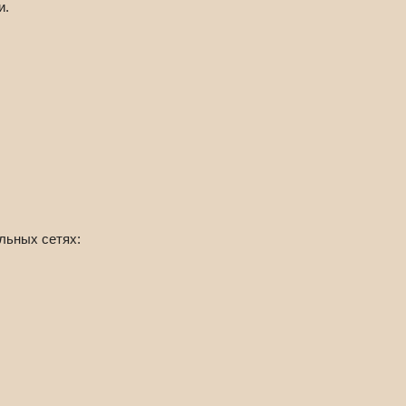
и.
льных сетях: