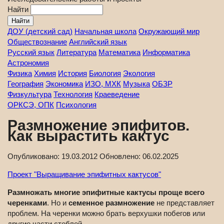
Найти
ДОУ (детский сад)
Начальная школа
Окружающий мир
Обществознание
Английский язык
Русский язык
Литература
Математика
Информатика
Астрономия
Физика
Химия
История
Биология
Экология
География
Экономика
ИЗО, МХК
Музыка
ОБЗР
Физкультура
Технология
Краеведение
ОРКСЭ, ОПК
Психология
Размножение эпифитов.
Как вырастить кактус
Опубликовано:
19.03.2012
Обновлено:
06.02.2025
Проект "Выращивание эпифитных кактусов"
Размножать многие эпифитные кактусы проще всего
черенками
. Но и
семенное размножение
не представляет
проблем. На черенки можно брать верхушки побегов или
другие части стеблей.