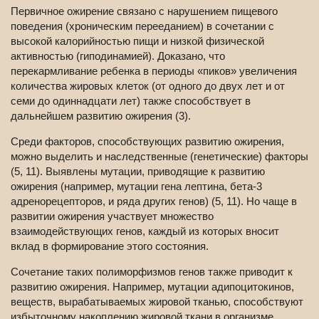
Первичное ожирение связано с нарушением пищевого
поведения (хроническим перееданием) в сочетании с
высокой калорийностью пищи и низкой физической
активностью (гиподинамией). Доказано, что
перекармливание ребенка в периоды «пиков» увеличения
количества жировых клеток (от одного до двух лет и от
семи до одиннадцати лет) также способствует в
дальнейшем развитию ожирения (3).
Среди факторов, способствующих развитию ожирения,
можно выделить и наследственные (генетические) факторы
(5, 11). Выявлены мутации, приводящие к развитию
ожирения (например, мутации гена лептина, бета-3
адренорецепторов, и ряда других генов) (5, 11). Но чаще в
развитии ожирения участвует множество
взаимодействующих генов, каждый из которых вносит
вклад в формирование этого состояния.
Сочетание таких полиморфизмов генов также приводит к
развитию ожирения. Например, мутации адипоцитокинов,
веществ, вырабатываемых жировой тканью, способствуют
избыточному накоплению жировой ткани в организме