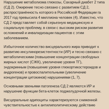
Нарушение метаболизма глюкозы, Сахарный диабет 2 типа
(СД 2). Ожирение тесно связано с развитием СД 2,
распространённость которого в Российской Федерации га
2017 год превысила 4 миллиона человек (4). Известно, что
СД 2 представляет собой серьезную медицинскую и
социальную проблему, в связи с высоким риском развития
осложнений и инвалидизации пациентов с этим
заболеванием.
Избыточное количество висцерального жира приводит к
развитию инсулинорезистентности (ИР) и тесно связано с
метаболическими (повышение концентрации свободных
жирных кислот (СЖК), увеличение уровня ТГ),
эндокринным (повышение уровня глюкортикостероидов и
андрогенов) и провоспалительными (увеличение
концентрации цитокинов) нарушениями (1, 7).
Основными звеньями патогенеза СД 2 являются ИР и
нарушение функции бета-клеток поджелудочной железы.
Висцеральные адипоциты характеризуются сниженной
чувствительностью к антилиполитическому действию