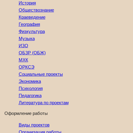
История
Обществознание
Краеведение
География
Физкультура
Музыка
ИЗО
ОБЗР (ОБЖ)
МХК
ОРКСЭ
Социальные проекты
Экономика
Психология
Педагогика
Литература по проектам
Оформление работы
Виды проектов
Организация работы