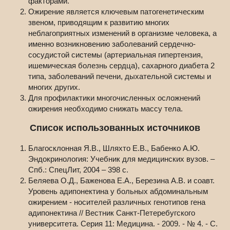
факторами.
Ожирение является ключевым патогенетическим
звеном, приводящим к развитию многих
неблагоприятных изменений в организме человека, а
именно возникновению заболеваний сердечно-
сосудистой системы (артериальная гипертензия,
ишемическая болезнь сердца), сахарного диабета 2
типа, заболеваний печени, дыхательной системы и
многих других.
Для профилактики многочисленных осложнений
ожирения необходимо снижать массу тела.
Список использованных источников
Благосклонная Я.В., Шляхто Е.В., Бабенко А.Ю.
Эндокринология: Учебник для медицинских вузов. –
Спб.: СпецЛит, 2004 – 398 с.
Беляева О.Д., Баженова Е.А., Березина А.В. и соавт.
Уровень адипонектина у больных абдоминальным
ожирением - носителей различных генотипов гена
адипонектина // Вестник Санкт-Петеребугского
университета. Серия 11: Медицина. - 2009. - № 4. - С.