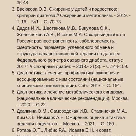
36-48.
Васюкова О.В. Ожирение у детей и подростков:
критерии диагноза // Ожирение и метаболизм. - 2019. -
Т. 16. - №1. - C. 70-73
Дедов И.И., Шестакова М.В., Викулова О.К.,
Железнякова А.В., Исаков М.А. Сахарный диабет в
России: распространенность, заболеваемость,
смертность, параметры углеводного обмена и
структура сахароснижающей терапии по данным
Федерального регистра сахарного диабета, статус
2017г. // Сахарный диабет. – 2018.- 21(3). – С.144-159.
Диагностика, лечение, профилактика ожирения и
ассоциированных с ним состояний (национальные
клинические рекомендации). Спб.- 2017. – С. 164.
Диагностика и лечение метаболического синдрома
(национальные клинические рекомендации). Москва.
– 2020. – С.22.
Драпкина О.М., Самородская И.В., Старинская М.А.,
Ким О.Т., Неймарк А.Е. Ожирение: оценка и тактика
ведения пациентов. – Москва. – 2021. – С. 180.
Ротарь О.П., Либис Р.А., Исаева Е.Н. и соавт.