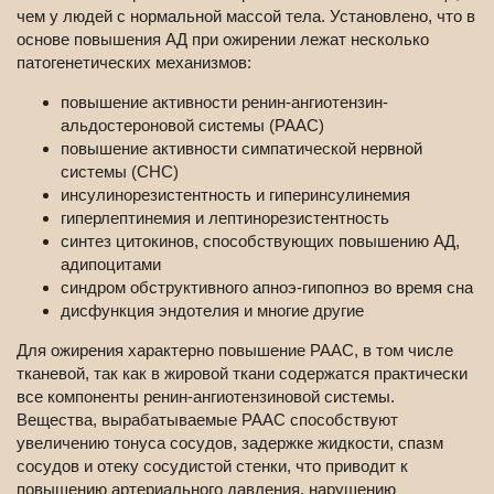
чем у людей с нормальной массой тела. Установлено, что в
основе повышения АД при ожирении лежат несколько
патогенетических механизмов:
повышение активности ренин-ангиотензин-
альдостероновой системы (РААС)
повышение активности симпатической нервной
системы (СНС)
инсулинорезистентность и гиперинсулинемия
гиперлептинемия и лептинорезистентность
синтез цитокинов, способствующих повышению АД,
адипоцитами
синдром обструктивного апноэ-гипопноэ во время сна
дисфункция эндотелия и многие другие
Для ожирения характерно повышение РААС, в том числе
тканевой, так как в жировой ткани содержатся практически
все компоненты ренин-ангиотензиновой системы.
Вещества, вырабатываемые РААС способствуют
увеличению тонуса сосудов, задержке жидкости, спазм
сосудов и отеку сосудистой стенки, что приводит к
повышению артериального давления, нарушению