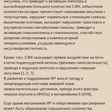
инсулина, что приводит к активации липолиза и
высвобождению большого количества СЖК, избыточное
количество которых препятствует связыванию инсулина с
гепатоцитами, нарушает нормальную утилизацию глюкозы
мышечными клетками, вызывает нарушение транспорта и
внутриклеточного метаболизма глюкозы, приводит к
активации глюконеогенеза и гликогенолиза, способствуя
развитию гипергликемии и компенсаторной
гиперинсулинемии, ухудшая имеющуюся
инсулинорезистентность.
Кроме того, СЖК оказывают прямое воздействие на бета-
клетки поджелудочной железы (феномен липотоксичности),
приводя к индукции апоптоза и нарушению секреции
инсулина (1, 5, 7).
В развитие и поддержание ИР вносят вклад и
гиперпродукция клетками жировой ткани
провоспалительных цитокинов, прежде всего фактора
некроза опухоли α (ФНОα) и интерлейкина 6 (ИЛ6).
Еще одним механизмом ИР и гипергликемии при ожирении
может быть образование повышенного количества