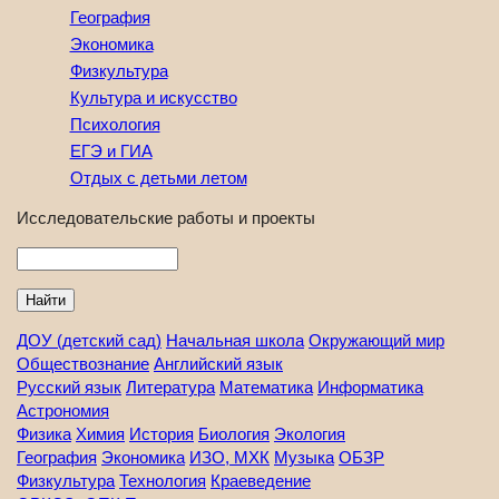
География
Экономика
Физкультура
Культура и искусство
Психология
ЕГЭ и ГИА
Отдых с детьми летом
Исследовательские работы и проекты
Найти
ДОУ (детский сад)
Начальная школа
Окружающий мир
Обществознание
Английский язык
Русский язык
Литература
Математика
Информатика
Астрономия
Физика
Химия
История
Биология
Экология
География
Экономика
ИЗО, МХК
Музыка
ОБЗР
Физкультура
Технология
Краеведение