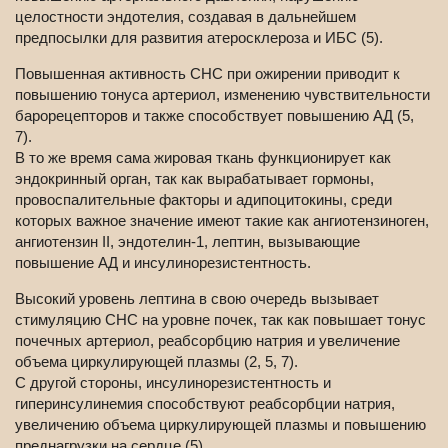
целостности эндотелия, создавая в дальнейшем
предпосылки для развития атеросклероза и ИБС (5).
Повышенная активность СНС при ожирении приводит к
повышению тонуса артериол, изменению чувствительности
барорецепторов и также способствует повышению АД (5,
7).
В то же время сама жировая ткань функционирует как
эндокринный орган, так как вырабатывает гормоны,
провоспалительные факторы и адипоцитокины, среди
которых важное значение имеют такие как ангиотензиноген,
ангиотензин II, эндотелин-1, лептин, вызывающие
повышение АД и инсулинорезистентность.
Высокий уровень лептина в свою очередь вызывает
стимуляцию СНС на уровне почек, так как повышает тонус
почечных артериол, реабсорбцию натрия и увеличение
объема циркулирующей плазмы (2, 5, 7).
С другой стороны, инсулинорезистентность и
гиперинсулинемия способствуют реабсорбции натрия,
увеличению объема циркулирующей плазмы и повышению
преднагрузки на сердце (5).