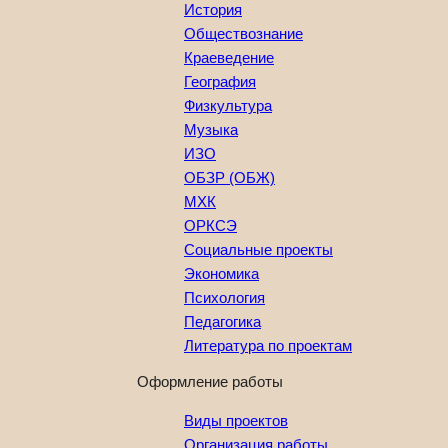
История
Обществознание
Краеведение
География
Физкультура
Музыка
ИЗО
ОБЗР (ОБЖ)
МХК
ОРКСЭ
Социальные проекты
Экономика
Психология
Педагогика
Литература по проектам
Оформление работы
Виды проектов
Организация работы