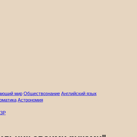
ающий мир
Обществознание
Английский язык
рматика
Астрономия
ЗР