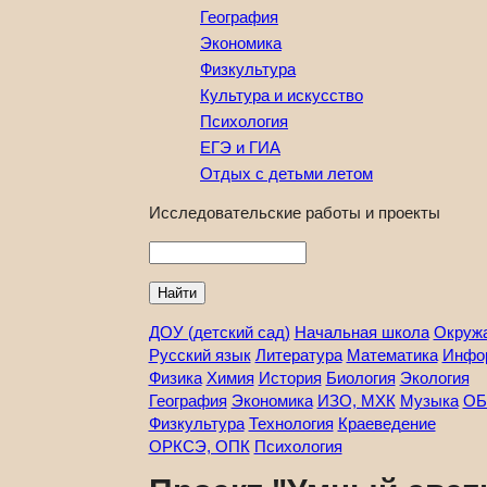
География
Экономика
Физкультура
Культура и искусство
Психология
ЕГЭ и ГИА
Отдых с детьми летом
Исследовательские работы и проекты
Найти
ДОУ (детский сад)
Начальная школа
Окруж
Русский язык
Литература
Математика
Инфо
Физика
Химия
История
Биология
Экология
География
Экономика
ИЗО, МХК
Музыка
ОБ
Физкультура
Технология
Краеведение
ОРКСЭ, ОПК
Психология