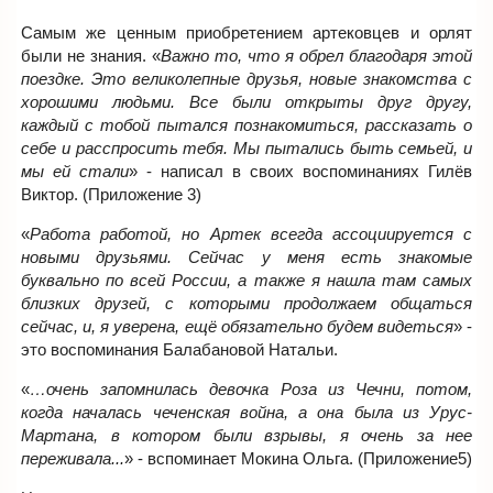
Самым же ценным приобретением артековцев и орлят
были не знания. «
Важно то, что я обрел благодаря этой
поездке. Это великолепные друзья, новые знакомства с
хорошими людьми. Все были открыты друг другу,
каждый с тобой пытался познакомиться, рассказать о
себе и расспросить тебя. Мы пытались быть семьей, и
мы ей стали
» - написал в своих воспоминаниях Гилёв
Виктор. (Приложение 3)
«
Работа работой, но Артек всегда ассоциируется с
новыми друзьями. Сейчас у меня есть знакомые
буквально по всей России, а также я нашла там самых
близких друзей, с которыми продолжаем общаться
сейчас, и, я уверена, ещё обязательно будем видеться
» -
это воспоминания Балабановой Натальи.
«
…очень запомнилась девочка Роза из Чечни, потом,
когда началась чеченская война, а она была из Урус-
Мартана, в котором были взрывы, я очень за нее
переживала...
» - вспоминает Мокина Ольга. (Приложение5)