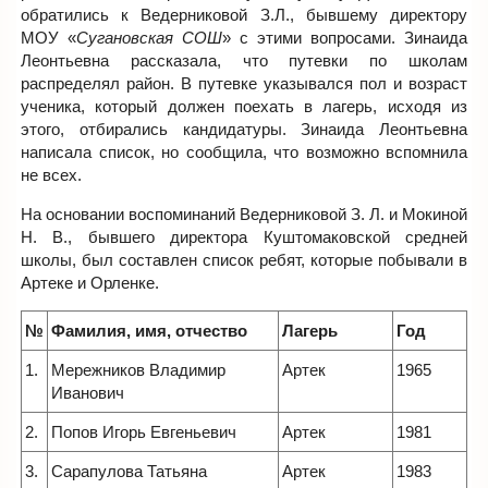
обратились к Ведерниковой З.Л., бывшему директору
МОУ «
Сугановская СОШ
» с этими вопросами. Зинаида
Леонтьевна рассказала, что путевки по школам
распределял район. В путевке указывался пол и возраст
ученика, который должен поехать в лагерь, исходя из
этого, отбирались кандидатуры. Зинаида Леонтьевна
написала список, но сообщила, что возможно вспомнила
не всех.
На основании воспоминаний Ведерниковой З. Л. и Мокиной
Н. В., бывшего директора Куштомаковской средней
школы, был составлен список ребят, которые побывали в
Артеке и Орленке.
№
Фамилия, имя, отчество
Лагерь
Год
1.
Мережников Владимир
Артек
1965
Иванович
2.
Попов Игорь Евгеньевич
Артек
1981
3.
Сарапулова Татьяна
Артек
1983