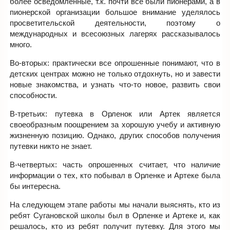
более осведомленные, т.к. почти все были пионерами, а в
пионерской организации большое внимание уделялось
просветительской деятельности, поэтому о
международных и всесоюзных лагерях рассказывалось
много.
Во-вторых: практически все опрошенные понимают, что в
детских центрах можно не только отдохнуть, но и завести
новые знакомства, и узнать что-то новое, развить свои
способности.
В-третьих: путевка в Орленок или Артек является
своеобразным поощрением за хорошую учебу и активную
жизненную позицию. Однако, других способов получения
путевки никто не знает.
В-четвертых: часть опрошенных считает, что наличие
информации о тех, кто побывал в Орленке и Артеке была
бы интересна.
На следующем этапе работы мы начали выяснять, кто из
ребят Сугановской школы был в Орленке и Артеке и, как
решалось, кто из ребят получит путевку. Для этого мы