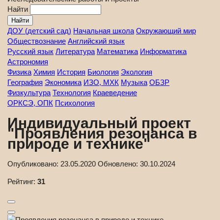
Найти
ДОУ (детский сад)
Начальная школа
Окружающий мир
Обществознание
Английский язык
Русский язык
Литература
Математика
Информатика
Астрономия
Физика
Химия
История
Биология
Экология
География
Экономика
ИЗО, МХК
Музыка
ОБЗР
Физкультура
Технология
Краеведение
ОРКСЭ, ОПК
Психология
Индивидуальный проект
"Проявления резонанса в
природе и технике"
Опубликовано:
23.05.2020
Обновлено:
30.10.2024
Рейтинг:
31