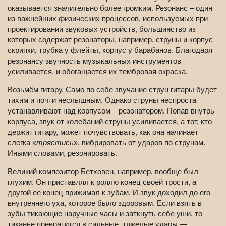
оказывается значительно более громким. Резонанс – один
из важнейших физических процессов, используемых при
проектировании звуковых устройств, большинство из
которых содержат резонаторы, например, струны и корпус
скрипки, трубка у флейты, корпус у барабанов. Благодаря
резонансу звучность музыкальных инструментов
усиливается, и обогащается их тембровая окраска.
Возьмём гитару. Само по себе звучание струн гитары будет
тихим и почти неслышным. Однако струны неспроста
устанавливают над корпусом – резонатором. Попав внутрь
корпуса, звук от колебаний струны усиливается, а тот, кто
держит гитару, может почувствовать, как она начинает
слегка «
трястись
», вибрировать от ударов по струнам.
Иными словами, резонировать.
Великий композитор Бетховен, например, вообще был
глухим. Он приставлял к роялю конец своей трости, а
другой ее конец прижимал к зубам. И звук доходил до его
внутреннего уха, которое было здоровым. Если взять в
зубы тикающие наручные часы и заткнуть себе уши, то
тиканье превратится в сильные, тяжелые удары —