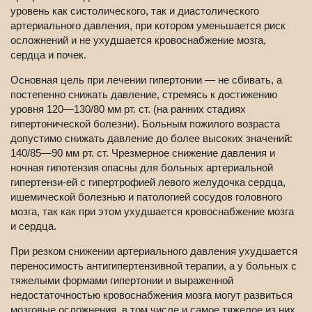
уровень как систолического, так и диастолического
артериального давления, при котором уменьшается риск
осложнений и не ухудшается кровоснабжение мозга,
сердца и почек.
Основная цель при лечении гипертонии — не сбивать, а
постепенно снижать давление, стремясь к достижению
уровня 120—130/80 мм рт. ст. (на ранних стадиях
гипертонической болезни). Больным пожилого возраста
допустимо снижать давление до более высоких значений:
140/85—90 мм рт. ст. Чрезмерное снижение давления и
ночная гипотензия опасны для больных артериальной
гипертензи-ей с гипертрофией левого желудочка сердца,
ишемической болезнью и патологией сосудов головного
мозга, так как при этом ухудшается кровоснабжение мозга
и сердца.
При резком снижении артериального давления ухудшается
переносимость антигипертензивной терапии, а у больных с
тяжелыми формами гипертонии и выраженной
недостаточностью кровоснабжения мозга могут развиться
мозговые осложнения, в том числе и самое тяжелое из них