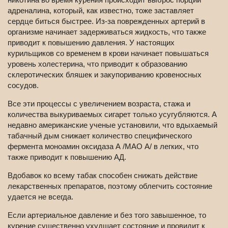
адреналина, который, как известно, тоже заставляет
сердце биться быстрее. Из-за поврежденных артерий в
организме начинает задерживаться жидкость, что также
приводит к повышению давления. У настоящих
курильщиков со временем в крови начинает повышаться
уровень холестерина, что приводит к образованию
склеротических бляшек и закупориванию кровеносных
сосудов.
Все эти процессы с увеличением возраста, стажа и
количества выкуриваемых сигарет только усугубляются. А
недавно американские ученые установили, что вдыхаемый
табачный дым снижает количество специфического
фермента моноамин оксидаза А /МАО А/ в легких, что
также приводит к повышению АД.
Вдобавок ко всему табак способен снижать действие
лекарственных препаратов, поэтому облегчить состояние
удается не всегда.
Если артериальное давление и без того завышенное, то
курение существенно ухудшает состояние и провидит к