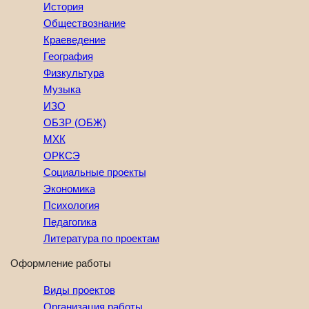
История
Обществознание
Краеведение
География
Физкультура
Музыка
ИЗО
ОБЗР (ОБЖ)
МХК
ОРКСЭ
Социальные проекты
Экономика
Психология
Педагогика
Литература по проектам
Оформление работы
Виды проектов
Организация работы