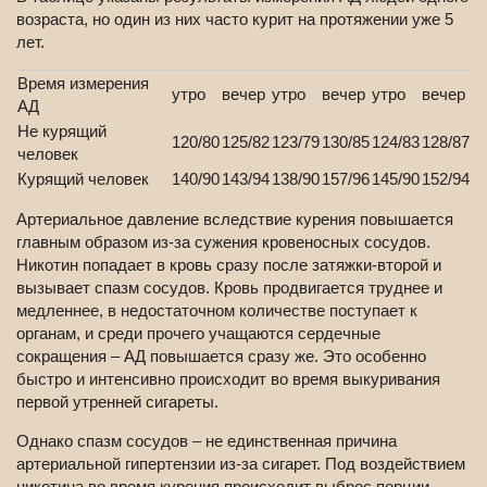
возраста, но один из них часто курит на протяжении уже 5
лет.
Время измерения
утро
вечер
утро
вечер
утро
вечер
АД
Не курящий
120/80
125/82
123/79
130/85
124/83
128/87
человек
Курящий человек
140/90
143/94
138/90
157/96
145/90
152/94
Артериальное давление вследствие курения повышается
главным образом из-за сужения кровеносных сосудов.
Никотин попадает в кровь сразу после затяжки-второй и
вызывает спазм сосудов. Кровь продвигается труднее и
медленнее, в недостаточном количестве поступает к
органам, и среди прочего учащаются сердечные
сокращения – АД повышается сразу же. Это особенно
быстро и интенсивно происходит во время выкуривания
первой утренней сигареты.
Однако спазм сосудов – не единственная причина
артериальной гипертензии из-за сигарет. Под воздействием
никотина во время курения происходит выброс порции