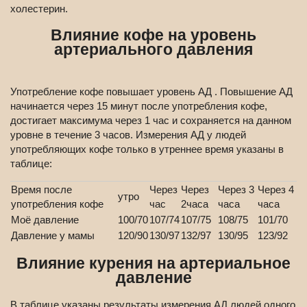
холестерин.
Влияние кофе на уровень
артериального давления
Употребление кофе повышает уровень АД . Повышение АД
начинается через 15 минут после употребления кофе,
достигает максимума через 1 час и сохраняется на данном
уровне в течение 3 часов. Измерения АД у людей
употребляющих кофе только в утреннее время указаны в
таблице:
Время после
Через
Через
Через 3
Через 4
утро
употребления кофе
час
2часа
часа
часа
Моё давление
100/70
107/74
107/75
108/75
101/70
Давление у мамы
120/90
130/97
132/97
130/95
123/92
Влияние курения на артериальное
давление
В таблице указаны результаты измерения АД людей одного