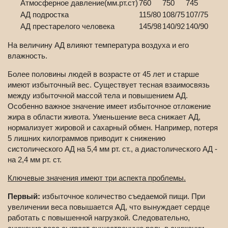
Атмосферное давление(мм.рт.ст)
760
750
745
АД подростка
115/80
108/75
107/75
АД престарелого человека
145/98
140/92
140/90
На величину АД влияют температура воздуха и его
влажность.
Более половины людей в возрасте от 45 лет и старше
имеют избыточный вес. Существует тесная взаимосвязь
между избыточной массой тела и повышением АД.
Особенно важное значение имеет избыточное отложение
жира в области живота. Уменьшение веса снижает АД,
нормализует жировой и сахарный обмен. Например, потеря
5 лишних килограммов приводит к снижению
систолического АД на 5,4 мм рт. ст., а диастолического АД -
на 2,4 мм рт. ст.
Ключевые значения имеют три аспекта проблемы.
Первый:
избыточное количество съедаемой пищи. При
увеличении веса повышается АД, что вынуждает сердце
работать с повышенной нагрузкой. Следовательно,