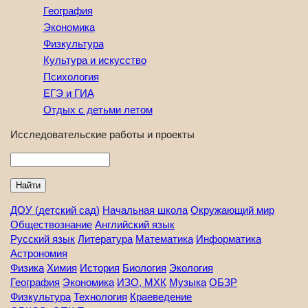
География
Экономика
Физкультура
Культура и искусство
Психология
ЕГЭ и ГИА
Отдых с детьми летом
Исследовательские работы и проекты
Найти
ДОУ (детский сад)
Начальная школа
Окружающий мир
Обществознание
Английский язык
Русский язык
Литература
Математика
Информатика
Астрономия
Физика
Химия
История
Биология
Экология
География
Экономика
ИЗО, МХК
Музыка
ОБЗР
Физкультура
Технология
Краеведение