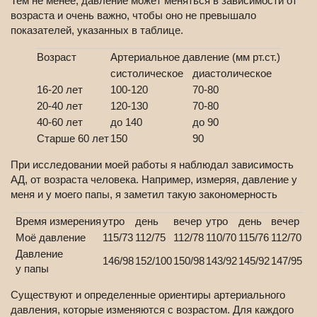
Тем не менее, давление может меняться в зависимости от
возраста и очень важно, чтобы оно не превышало
показателей, указанных в таблице.
Возраст
Артериальное давление (мм рт.ст.)
систолическое
диастолическое
16-20 лет
100-120
70-80
20-40 лет
120-130
70-80
40-60 лет
до 140
до 90
Старше 60 лет
150
90
При исследовании моей работы я наблюдал зависимость
АД, от возраста человека. Например, измеряя, давление у
меня и у моего папы, я заметил такую закономерность
Время измерения
утро
день
вечер
утро
день
вечер
Моё давление
115/73
112/75
112/78
110/70
115/76
112/70
Давление
146/98
152/100
150/98
143/92
145/92
147/95
у папы
Существуют и определенные ориентиры артериального
давления, которые изменяются с возрастом. Для каждого