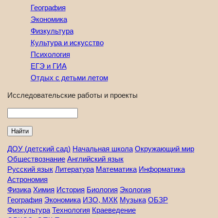
География
Экономика
Физкультура
Культура и искусство
Психология
ЕГЭ и ГИА
Отдых с детьми летом
Исследовательские работы и проекты
Найти
ДОУ (детский сад)
Начальная школа
Окружающий мир
Обществознание
Английский язык
Русский язык
Литература
Математика
Информатика
Астрономия
Физика
Химия
История
Биология
Экология
География
Экономика
ИЗО, МХК
Музыка
ОБЗР
Физкультура
Технология
Краеведение