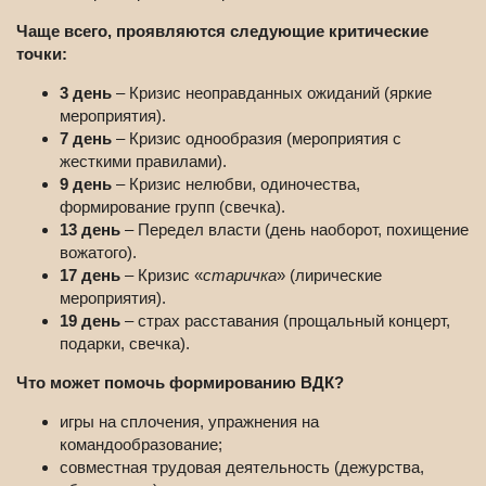
Чаще всего, проявляются следующие критические
точки:
3 день
– Кризис неоправданных ожиданий (яркие
мероприятия).
7 день
– Кризис однообразия (мероприятия с
жесткими правилами).
9 день
– Кризис нелюбви, одиночества,
формирование групп (свечка).
13 день
– Передел власти (день наоборот, похищение
вожатого).
17 день
– Кризис «
старичка
» (лирические
мероприятия).
19 день
– страх расставания (прощальный концерт,
подарки, свечка).
Что может помочь формированию ВДК?
игры на сплочения, упражнения на
командообразование;
совместная трудовая деятельность (дежурства,