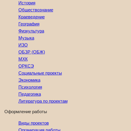
История
Обществознание
Краеведение
География
Физкультура
Музыка
ИЗО
ОБЗР (ОБЖ)
МХК
ОРКСЭ
Социальные проекты
Экономика
Психология
Педагогика
Литература по проектам
Оформление работы
Виды проектов
Организация работы