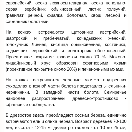
европейский, осока ложносытевидная, осока пепельно-
серая, вербейник обыкновенный, лютик ползучий,
гравилат речной, фиалка болотная, хвощ лесной и
сабельник болотный.
На кочках встречаются щитовники австрийский,
шартрский и гребенчатый, кочедыжник женский,
голокучник Линнея, кислица обыкновенная, костяника,
седмичник европейский и золотарник обыкновенный.
Проективное покрытие травостоя около 70 %. Мохово-
лишайниковый ярус образован сфагновыми мхами
(проективное покрытие около 20%) и печеночными мхами.
На кочках встречаются зеленые мхи.На внутренних
суходолах в южной части болота представлены ельники-
черничники. В западной части болота Семиречье
наиболее распространены древесно-тростниково -
сфагновые сообщества.
В древостое здесь преобладают соснаи береза, единично
встречаются ель и ольха черная. Возраст деревьев 70-100
лет, высота - 12-15 м, диаметр стволов - от 10 до 25 см,