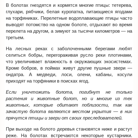
В болотах гнездятся и кормятся многие птицы: тетерева,
глухари, рябчики, белая куропатка, питающиеся ягодами
на торфяниках. Перелетные водоплавающие птицы часто
выводят потомство на одном болоте, отдыхают во время
перелета на другом, а зимуют за тысячи километров — на
третьем.
На лесных реках с заболоченными берегами любят
селиться бобры, перегораживая русло реки плотинами,
что увеличивает влажность в окружающих экосистемах.
Кроме бобров, в поймах живут другие пушные звери —
ондатра. А медведи, лоси, олени, кабаны, косули
приходят на торфяники в поисках ягод.
Если уничтожить болота, погибнут не только
растения и животные болот, но и многие из тех
животных, которые обитают поблизости, так как
зачастую болота являются местом укрытия — в них
прячутся птицы и звери от своих преследователей.
При выходе на болото деревья становятся ниже и растут
реже. На болотах встречаются некоторые кустарники.