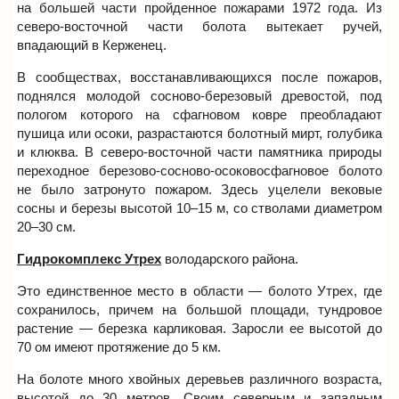
на большей части пройденное пожарами 1972 года. Из
северо-восточной части болота вытекает ручей,
впадающий в Керженец.
В сообществах, восстанавливающихся после пожаров,
поднялся молодой сосново-березовый древостой, под
пологом которого на сфагновом ковре преобладают
пушица или осоки, разрастаются болотный мирт, голубика
и клюква. В северо-восточной части памятника природы
переходное березово-сосново-осоковосфагновое болото
не было затронуто пожаром. Здесь уцелели вековые
сосны и березы высотой 10–15 м, со стволами диаметром
20–30 см.
Гидрокомплекс Утрех
володарского района.
Это единственное место в области — болото Утрех, где
сохранилось, причем на большой площади, тундровое
растение — березка карликовая. Заросли ее высотой до
70 ом имеют протяжение до 5 км.
На болоте много хвойных деревьев различного возраста,
высотой до 30 метров. Своим северным и западным