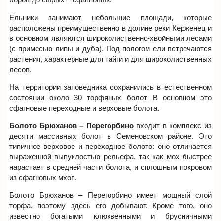
Ельники занимают небольшие площади, которые
расположены преимущественно в долине реки Керженец и
в основном являются широколиственно-хвойными лесами
(с примесью липы и дуба). Под пологом ели встречаются
растения, характерные для тайги и для широколиственных
лесов.
На территории заповедника сохранились в естественном
состоянии около 30 торфяных болот. В основном это
сфагновые переходные и верховые болота.
Болото Брюханов – Перегорбино
входит в комплекс из
десяти массивных болот в Семеновском районе. Это
типичное верховое и переходное болото: оно отличается
выраженной выпуклостью рельефа, так как мох быстрее
нарастает в средней части болота, и сплошным покровом
из сфагновых мхов.
Болото Брюханов – Перегорбино имеет мощный слой
торфа, поэтому здесь его добывают. Кроме того, оно
известно богатыми клюквенными и брусничными