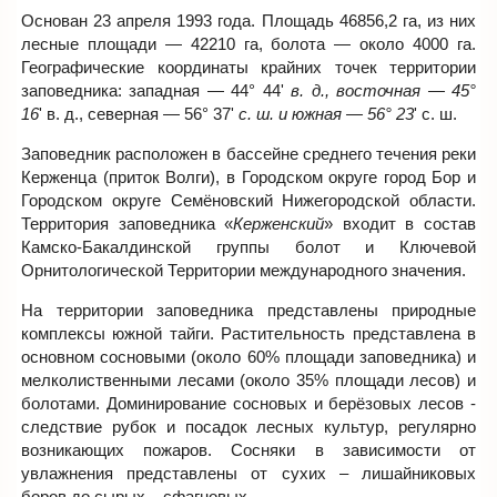
Основан 23 апреля 1993 года. Площадь 46856,2 га, из них
лесные площади — 42210 га, болота — около 4000 га.
Географические координаты крайних точек территории
заповедника: западная — 44° 44'
в. д., восточная — 45°
16
' в. д., северная — 56° 37'
с. ш. и южная — 56° 23
' с. ш.
Заповедник расположен в бассейне среднего течения реки
Керженца (приток Волги), в Городском округе город Бор и
Городском округе Семёновский Нижегородской области.
Территория заповедника «
Керженский
» входит в состав
Камско-Бакалдинской группы болот и Ключевой
Орнитологической Территории международного значения.
На территории заповедника представлены природные
комплексы южной тайги. Растительность представлена в
основном сосновыми (около 60% площади заповедника) и
мелколиственными лесами (около 35% площади лесов) и
болотами. Доминирование сосновых и берёзовых лесов -
следствие рубок и посадок лесных культур, регулярно
возникающих пожаров. Сосняки в зависимости от
увлажнения представлены от сухих – лишайниковых
боров до сырых – сфагновых.