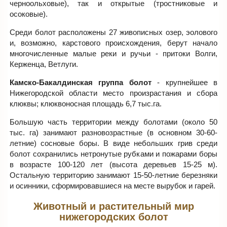
черноольховые), так и открытые (тростниковые и
осоковые).
Сpеди болот расположены 27 живописных озер, эолового
и, возможно, карстового происхождения, берут начало
многочисленные малые реки и ручьи - притоки Волги,
Кеpженца, Ветлуги.
Камско-Бакалдинская группа болот
- крупнейшее в
Нижегородской области место произрастания и сбора
клюквы; клюквоносная площадь 6,7 тыс.га.
Большую часть территории между болотами (около 50
тыс. га) занимают разновозрастные (в основном 30-60-
летние) сосновые боры. В виде небольших грив среди
болот сохранились нетронутые рубками и пожарами боры
в возрасте 100-120 лет (высота деревьев 15-25 м).
Остальную территорию занимают 15-50-летние березняки
и осинники, сформировавшиеся на месте вырубок и гарей.
Животный и растительный мир
нижегородских болот