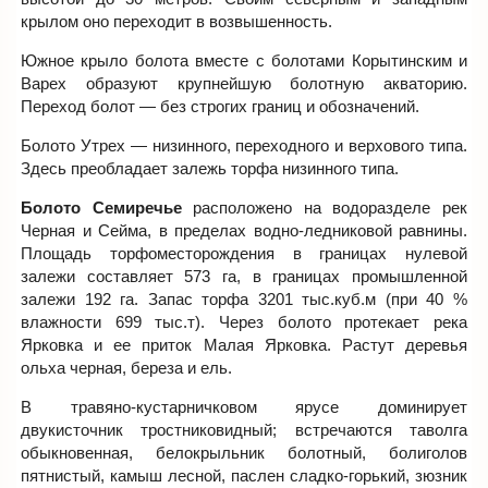
крылом оно переходит в возвышенность.
Южное крыло болота вместе с болотами Корытинским и
Варех образуют крупнейшую болотную акваторию.
Переход болот — без строгих границ и обозначений.
Болото Утрех — низинного, переходного и верхового типа.
Здесь преобладает залежь торфа низинного типа.
Болото Семиречье
расположено на водоразделе рек
Черная и Сейма, в пределах водно-ледниковой равнины.
Площадь торфоместорождения в границах нулевой
залежи составляет 573 га, в границах промышленной
залежи 192 га. Запас торфа 3201 тыс.куб.м (при 40 %
влажности 699 тыс.т). Через болото протекает река
Ярковка и ее приток Малая Ярковка. Растут деревья
ольха черная, береза и ель.
В травяно-кустарничковом ярусе доминирует
двукисточник тростниковидный; встречаются таволга
обыкновенная, белокрыльник болотный, болиголов
пятнистый, камыш лесной, паслен сладко-горький, зюзник