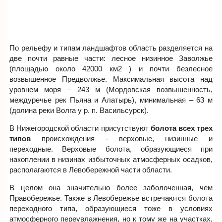
По рельефу и типам ландшафтов область разделяется на
две почти равные части: лесное низинное Заволжье
(площадью около 42000 км2 ) и почти безлесное
возвышенное Предволжье. Максимальная высота над
уровнем моря – 243 м (Мордовская возвышенность,
междуречье рек Пьяна и Алатырь), минимальная – 63 м
(долина реки Волга у р. п. Васильсурск).
В Нижегородской области присутствуют
болота всех трех
типов
происхождения - верховые, низинные и
переходные. Верховые болота, образующиеся при
накоплении в низинах избыточных атмосферных осадков,
располагаются в Левобережной части области.
В целом она значительно более заболоченная, чем
Правобережье. Также в Левобережье встречаются болота
переходного типа, образующиеся тоже в условиях
атмосферного переувлажнения, но к тому же на участках,