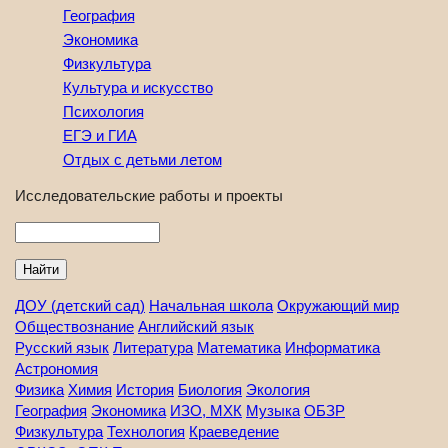
География
Экономика
Физкультура
Культура и искусство
Психология
ЕГЭ и ГИА
Отдых с детьми летом
Исследовательские работы и проекты
Найти
ДОУ (детский сад)
Начальная школа
Окружающий мир
Обществознание
Английский язык
Русский язык
Литература
Математика
Информатика
Астрономия
Физика
Химия
История
Биология
Экология
География
Экономика
ИЗО, МХК
Музыка
ОБЗР
Физкультура
Технология
Краеведение