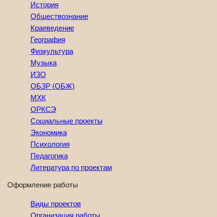
История
Обществознание
Краеведение
География
Физкультура
Музыка
ИЗО
ОБЗР (ОБЖ)
МХК
ОРКСЭ
Социальные проекты
Экономика
Психология
Педагогика
Литература по проектам
Оформление работы
Виды проектов
Организация работы