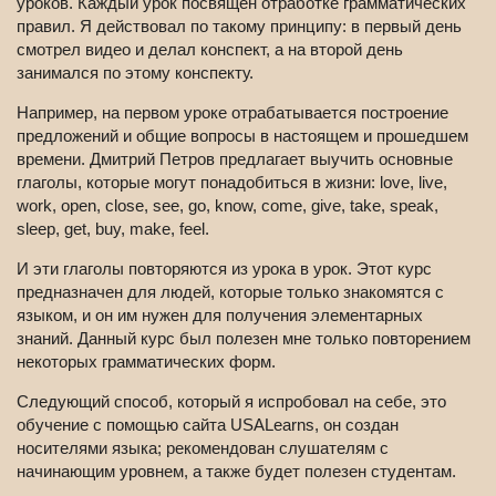
уроков. Каждый урок посвящен отработке грамматических
правил. Я действовал по такому принципу: в первый день
смотрел видео и делал конспект, а на второй день
занимался по этому конспекту.
Например, на первом уроке отрабатывается построение
предложений и общие вопросы в настоящем и прошедшем
времени. Дмитрий Петров предлагает выучить основные
глаголы, которые могут понадобиться в жизни: love, live,
work, open, close, see, go, know, come, give, take, speak,
sleep, get, buy, make, feel.
И эти глаголы повторяются из урока в урок. Этот курс
предназначен для людей, которые только знакомятся с
языком, и он им нужен для получения элементарных
знаний. Данный курс был полезен мне только повторением
некоторых грамматических форм.
Следующий способ, который я испробовал на себе, это
обучение с помощью сайта USALearns, он создан
носителями языка; рекомендован слушателям с
начинающим уровнем, а также будет полезен студентам.