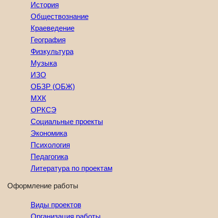
История
Обществознание
Краеведение
География
Физкультура
Музыка
ИЗО
ОБЗР (ОБЖ)
МХК
ОРКСЭ
Социальные проекты
Экономика
Психология
Педагогика
Литература по проектам
Оформление работы
Виды проектов
Организация работы