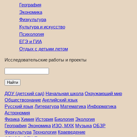
География
Экономика
Физкультура
Культура и искусство
Психология
ЕГЭ и ГИА
Отдых с детьми летом
Исследовательские работы и проекты
Найти
ДОУ (детский сад)
Начальная школа
Окружающий мир
Обществознание
Английский язык
Русский язык
Литература
Математика
Информатика
Астрономия
Физика
Химия
История
Биология
Экология
География
Экономика
ИЗО, МХК
Музыка
ОБЗР
Физкультура
Технология
Краеведение