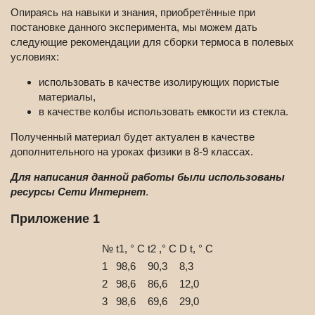
Опираясь на навыки и знания, приобретённые при
постановке данного эксперимента, мы можем дать
следующие рекомендации для сборки термоса в полевых
условиях:
использовать в качестве изолирующих пористые
материалы,
в качестве колбы использовать емкости из стекла.
Полученный материал будет актуален в качестве
дополнительного на уроках физики в 8-9 классах.
Для написания данной работы были использованы
ресурсы Сети Интернет
.
Приложение 1
№
t1, ° С
t2 ,° С
D t, ° С
1
98,6
90,3
8,3
2
98,6
86,6
12,0
3
98,6
69,6
29,0