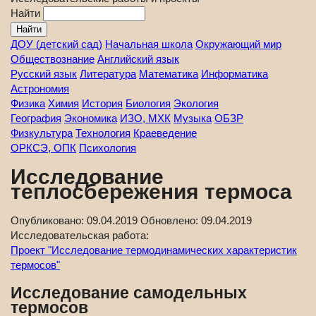
Найти
ДОУ (детский сад)
Начальная школа
Окружающий мир
Обществознание
Английский язык
Русский язык
Литература
Математика
Информатика
Астрономия
Физика
Химия
История
Биология
Экология
География
Экономика
ИЗО, МХК
Музыка
ОБЗР
Физкультура
Технология
Краеведение
ОРКСЭ, ОПК
Психология
Исследование
теплосбережения термоса
Опубликовано:
09.04.2019
Обновлено:
09.04.2019
Исследовательская работа:
Проект "Исследование термодинамических характеристик
термосов"
Исследование самодельных
термосов