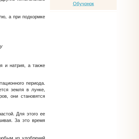
елю, а при подкормке
у
я и натрия, а также
тационного периода.
ется земля в лунке,
ов, они становятся
астой. Для этого ее
шивая. За это время
любым из удобрений