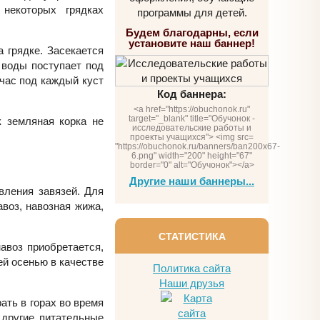
некоторых грядках
программы для детей.
Будем благодарны, если
установите наш баннер!
 грядке. Засекается
 воды поступает под
 час под каждый куст
Код баннера:
<a href="https://obuchonok.ru"
target="_blank" title="Обучонок -
к земляная корка не
исследовательские работы и
проекты учащихся"> <img src=
"https://obuchonok.ru/banners/ban200x67-
6.png" width="200" height="67"
border="0" alt="Обучонок"></a>
Другие наши баннеры...
вления завязей. Для
воз, навозная жижа,
СТАТИСТИКА
авоз приобретается,
ей осенью в качестве
Политика сайта
Наши друзья
ать в горах во время
 другие питательные