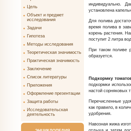
индивидуально. Д
Цель
установлена капельн
Объект и предмет
исследования
Для полива достато
время полива в зав
Задачи
корень растения. На
Гипотеза
поступит 2 литра во
Методы исследования
При таком поливе р
Теоретическая значимость
образуется.
Практическая значимость
Заключение
Список литературы
Подкормку томато
подкормки использо
Приложения
настой сорняковых т
Оформление презентации
Перечисленные удоб
Защита работы
как правило, в коли
Исследовательская
удобрения.
деятельность
Навозная жижа изгот
отдыха и затем дос
ЭНЦИКЛОПЕДИЯ