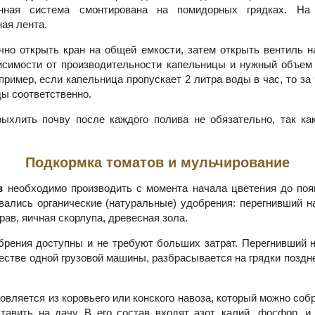
анная система смонтирована на помидорных грядках. На 
ая лента.
чно открыть кран на общей емкости, затем открыть вентиль на
исимости от производительности капельницы и нужный объем
пример, если капельница пропускает 2 литра воды в час, то за
ды соответственно.
ыхлить почву после каждого полива не обязательно, так ка
Подкормка томатов и мульчирование
в
необходимо производить с момента начала цветения до поя
вались органические (натуральные) удобрения: перегнивший на
рав, яичная скорлупа, древесная зола.
рения доступны и не требуют больших затрат. Перегнивший н
честве одной грузовой машины, разбрасывается на грядки поздн
овляется из коровьего или конского навоза, который можно собр
тавить на дачу. В его состав входят азот, калий, фосфор, и