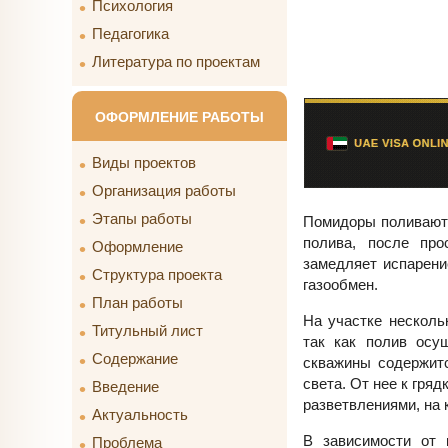
Психология
Педагогика
Литература по проектам
ОФОРМЛЕНИЕ РАБОТЫ
Виды проектов
Организация работы
Этапы работы
Помидоры поливаютс
полива, после про
Оформление
замедляет испарени
Структура проекта
газообмен.
План работы
На участке несколь
Титульный лист
так как полив осу
Содержание
скважины содержитс
света. От нее к гря
Введение
разветвлениями, на
Актуальность
В зависимости от 
Проблема