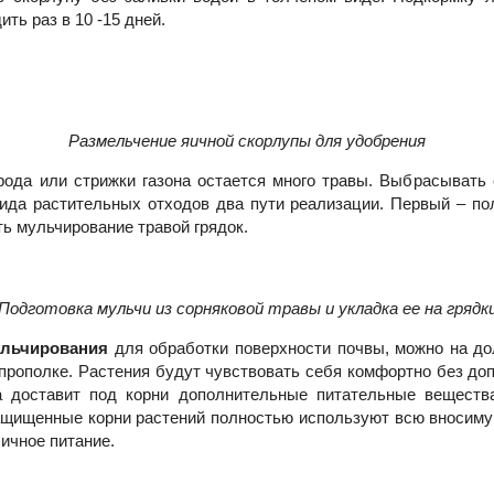
ть раз в 10 -15 дней.
Размельчение яичной скорлупы для удобрения
рода или стрижки газона остается много травы. Выбрасывать 
вида растительных отходов два пути реализации. Первый – пол
ть мульчирование травой грядок.
Подготовка мульчи из сорняковой травы и укладка ее на грядк
ульчирования
для обработки поверхности почвы, можно на до
прополке. Растения будут чувствовать себя комфортно без до
а доставит под корни дополнительные питательные веществ
защищенные корни растений полностью используют всю вносимую
ичное питание.