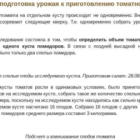
 подготовка урожая к приготовлению томатно
 томата
на отдельном кусту происходит не одновременно. В
созревают следующие кверху. Т.е. одновременно собрать ур
следования состояла в том, чтобы
определить объем томат
 одного куста помидоров.
В связи с поздней высадкой н
было только два спелых помидора.
 спелые плоды исследуемого куста. Приготовим салат. 28.08.
 кусты томатов росли в одинаковых условиях, было принято
ов на исследуемом кусте, собрать такое же количество спелых
мера, поскольку на исследуемом кусте находились как сильно к
емом кусте насчитано 16 плодов. Собрано 16 плодов с других 
 помидоров среднего размера составил 3 килограмма.
Подсчет и взвешивание плодов томата