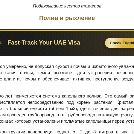
Подвязывание кустов томатов
Полив и рыхление
я умеренно, не допуская сухости почвы и избыточного увлажн
сыхания почвы, земля рыхлится для устранения почвенн
е влаги из почвы и обеспечивает активное поступление возду
ко лет применяется система капельного полива. Это самый р
ществляется непосредственно под корень растения. Кристал
я в большой емкости (объем 4 м3), где в течение дня нагрев
дкам проведен трубопровод, а от трубопровода на каждую грядку
 концах которых установлены игольчатые капельницы перед уст
конструкции капельница подает от 2 до 8 литров в час 