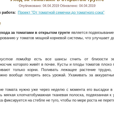
Опубликовано:
04.04.2019
Обновлено:
04.04.2019
 работа:
Проект "От томатной семечки до томатного сока"
е
ухода за томатами в открытом грунте
является подвязывание 
рованию у томатов мощной корневой системы, что улучшает д
кустов помидор
есть все шансы сгнить от близости зе
носчик которого живёт в почве. Кусты и плоды томатов плохо 
ивают только корни. Поливать лежащее растение трудно,
ожно вообще потерять весь урожай. Ухаживать за аккуратн
ие томата нужно уже через неделю с момента его высадки в 
сь мягкая хлопчатобумажная тканевая полоска, подвязанная к 
а фиксируется на стебле не туго, чтобы по мере роста не перет