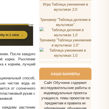
Игра Таблица умножения в
мультиках 2.0
Тренажер "Таблица деления в
мультиках"
Тренажер "Таблица умножения
в мультиках 1.0"
ения. После каждого
ой корки. Рыхление
ха к корням, лучший
НАШИ БАННЕРЫ
ациональный способ,
Сайт Обучонок содержит
ьно чистая вода из
исследовательские работы и
ается от солнечного
индивидуальные проекты
 пластиковый рукав с
учащихся, темы проектов по
ановкой
предметам и правила их
к каждому растению
оформления, обучающие