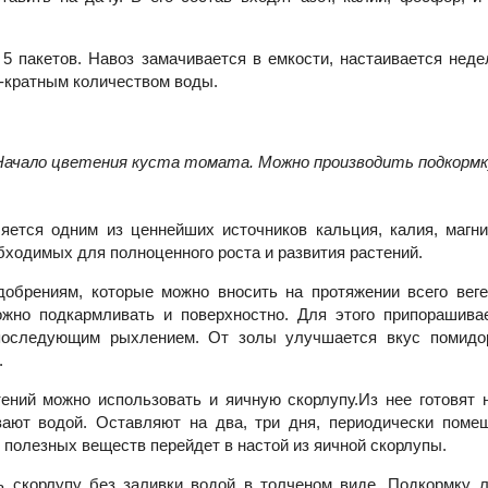
 5 пакетов. Навоз замачивается в емкости, настаивается нед
0-кратным количеством воды.
Начало цветения куста томата. Можно производить подкормк
яется одним из ценнейших источников кальция, калия, магни
бходимых для полноценного роста и развития растений.
добрениям, которые можно вносить на протяжении всего веге
жно подкармливать и поверхностно. Для этого припорашива
последующим рыхлением. От золы улучшается вкус помидор
.
ений можно использовать и яичную скорлупу.Из нее готовят н
ают водой. Оставляют на два, три дня, периодически поме
полезных веществ перейдет в настой из яичной скорлупы.
ь скорлупу без заливки водой в толченом виде. Подкормку 