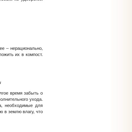
ее – нерационально,
ожить их в компост.
и
лгое время забыть о
полнительного ухода.
а, необходимые для
 в землю влагу, что