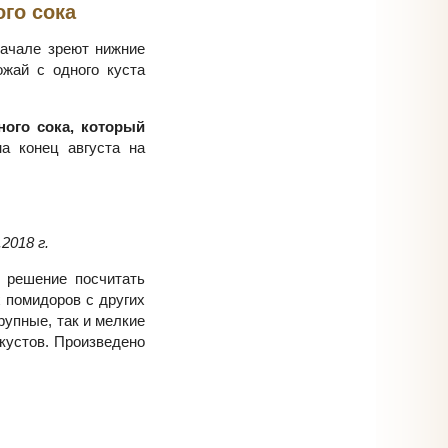
го сока
начале зреют нижние
ожай с одного куста
ного сока, который
а конец августа на
2018 г.
 решение посчитать
 помидоров с других
рупные, так и мелкие
кустов. Произведено