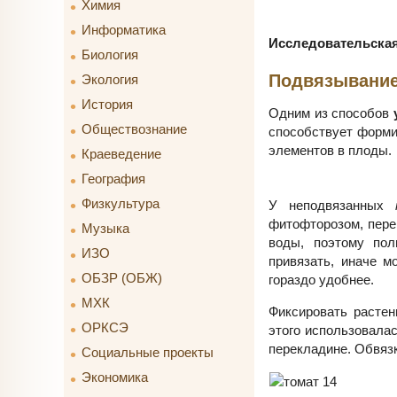
Химия
Информатика
Исследовательская
Биология
Подвязывани
Экология
История
Одним из способов
Обществознание
способствует форми
элементов в плоды.
Краеведение
География
Физкультура
У неподвязанных
фитофторозом, пере
Музыка
воды, поэтому пол
ИЗО
привязать, иначе м
ОБЗР (ОБЖ)
гораздо удобнее.
МХК
Фиксировать растен
ОРКСЭ
этого использовала
перекладине. Обвязк
Социальные проекты
Экономика