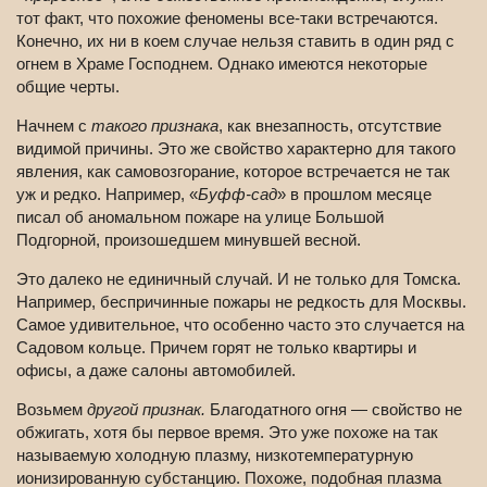
тот факт, что похожие феномены все-таки встречаются.
Конечно, их ни в коем случае нельзя ставить в один ряд с
огнем в Храме Господнем. Однако имеются некоторые
общие черты.
Начнем с
такого признака
, как внезапность, отсутствие
видимой причины. Это же свойство характерно для такого
явления, как самовозгорание, которое встречается не так
уж и редко. Например, «
Буфф-сад
» в прошлом месяце
писал об аномальном пожаре на улице Большой
Подгорной, произошедшем минувшей весной.
Это далеко не единичный случай. И не только для Томска.
Например, беспричинные пожары не редкость для Москвы.
Самое удивительное, что особенно часто это случается на
Садовом кольце. Причем горят не только квартиры и
офисы, а даже салоны автомобилей.
Возьмем
другой признак.
Благодатного огня — свойство не
обжигать, хотя бы первое время. Это уже похоже на так
называемую холодную плазму, низкотемпературную
ионизированную субстанцию. Похоже, подобная плазма