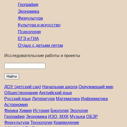
География
Экономика
Физкультура
Культура и искусство
Психология
ЕГЭ и ГИА
Отдых с детьми летом
Исследовательские работы и проекты
Найти
ДОУ (детский сад)
Начальная школа
Окружающий мир
Обществознание
Английский язык
Русский язык
Литература
Математика
Информатика
Астрономия
Физика
Химия
История
Биология
Экология
География
Экономика
ИЗО, МХК
Музыка
ОБЗР
Физкультура
Технология
Краеведение