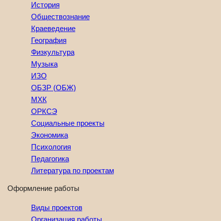
История
Обществознание
Краеведение
География
Физкультура
Музыка
ИЗО
ОБЗР (ОБЖ)
МХК
ОРКСЭ
Социальные проекты
Экономика
Психология
Педагогика
Литература по проектам
Оформление работы
Виды проектов
Организация работы