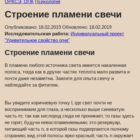
ОРКСЭ, ОПК
Психология
Строение пламени свечи
Опубликовано:
18.02.2019
Обновлено:
18.02.2019
Исследовательская работа:
Индивидуальный проект
"Удивительное свойство огня"
Строение пламени свечи
В пламени любого источника света имеется накаленная
полоса, тогда как в других частях теплота мало развита и
почти даже незаметна. Зажгите для опыта свечу и
наблюдайте за фитилем.
Вы увидите коричневую точку l, где свет почти не
воспринимаем для глаза, а несколько выше синеватую
часть m; так как кислород сюда не проникает, то газы здесь
не горят, будучи невоспламеняемыми; это резервуар,
питающий часть n, в которой газы подвергаются полному
сгоранию; вид этой полосы ярко красный; часть n окружает