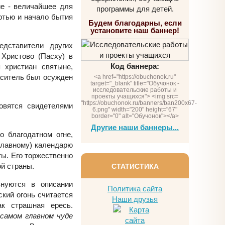
ие - величайшее для
программы для детей.
ртью и начало бытия
Будем благодарны, если
установите наш баннер!
дставители других
 Христово (Пасху) в
Код баннера:
 христиан святыне,
паситель был осужден
<a href="https://obuchonok.ru"
target="_blank" title="Обучонок -
исследовательские работы и
проекты учащихся"> <img src=
"https://obuchonok.ru/banners/ban200x67-
овятся свидетелями
6.png" width="200" height="67"
border="0" alt="Обучонок"></a>
Другие наши баннеры...
о благодатном огне,
славному) календарю
ы. Его торжественно
ой страны.
СТАТИСТИКА
внуются в описании
Политика сайта
ский огонь считается
Наши друзья
ак страшная ересь.
«
самом главном чуде