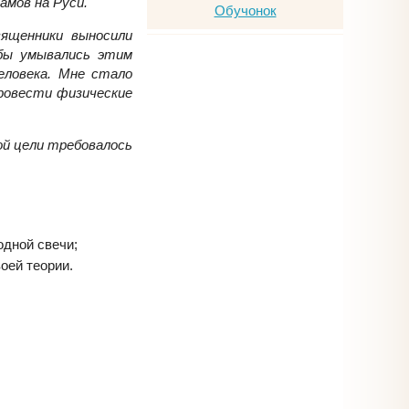
амов на Руси.
вященники выносили
 бы умывались этим
еловека. Мне стало
провести физические
ой цели требовалось
одной свечи;
оей теории.