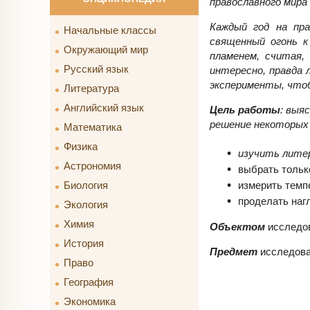
православного мира
Каждый год на пра
Начальные классы
священный огонь к
Окружающий мир
пламенем, считая,
Русский язык
интересно, правда 
эксперименты, чтоб
Литература
Английский язык
Цель работы
: выя
решение некоторы
Математика
Физика
изучить лите
Астрономия
выбрать тольк
измерить темпе
Биология
проделать наг
Экология
Химия
Объектом
исследов
История
Предмет
исследова
Право
География
Экономика