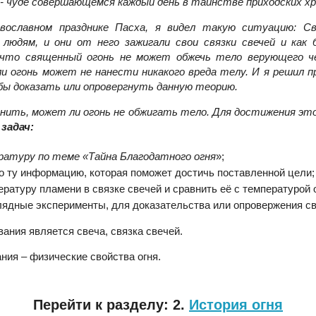
 - чуде совершающемся каждый день в таинстве приходских хр
вославном празднике Пасха, я видел такую ситуацию: С
 людям, и они от него зажигали свои связки свечей и как
 что священный огонь не может обжечь тело верующего ч
ли огонь может не нанести никакого вреда телу. И я решил 
ы доказать или опровергнуть данную теорию.
снить, может ли огонь не обжигать тело. Для достижения эт
х
задач:
ратуру по теме «Тайна Благодатного огня
»;
о ту информацию, которая поможет достичь поставленной цели;
ратуру пламени в связке свечей и сравнить её с температурой 
лядные эксперименты, для доказательства или опровержения св
ания является свеча, связка свечей.
ния – физические свойства огня.
Перейти к разделу: 2.
История огня