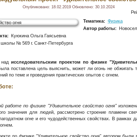
Опубликовано:
18.02.2019
Обновлено:
30.10.2024
Ре
Тематика:
Физика
Автор работы:
Новосел
кта:
Куюкина Ольга Гаясьевна
школы № 569 г. Санкт-Петербурга
ы над
исследовательским проектом по физике "Удивительн
была поставлена цель выяснить, может ли огонь не обжигать т
ний по теме и проведения практических опытов с огнем.
боте:
ой работе по физике "Удивительное свойство огня"
изложена
ого значения для людей, рассмотрено строение пламени све
лагодатном огне и его чудодейственных свойствах. В рамках д
огнем.
екте по физике "Удивительное свойство огня" автором были