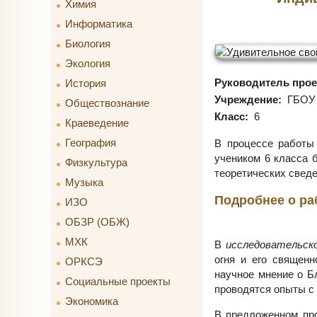
Химия
Информатика
Биология
Экология
Руководитель прое
История
Учреждение:
ГБОУ 
Обществознание
Класс:
6
Краеведение
География
В процессе работ
учеником 6 класса 
Физкультура
теоретических сведе
Музыка
Подробнее о ра
ИЗО
ОБЗР (ОБЖ)
МХК
В
исследовательск
огня и его священн
ОРКСЭ
научное мнение о Б
Социальные проекты
проводятся опыты с 
Экономика
В предложенном про