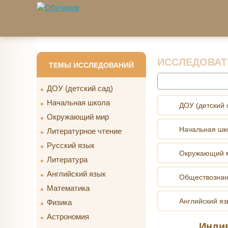
Перейти к основному содержанию
ИССЛЕДОВАТ
ТЕМЫ ИССЛЕДОВАНИЙ
Найти
ДОУ (детский сад)
Начальная школа
ДОУ (детский 
Окружающий мир
Начальная шк
Литературное чтение
Русский язык
Окружающий 
Литература
Английский язык
Обществозна
Математика
Английский яз
Физика
Астрономия
Индив