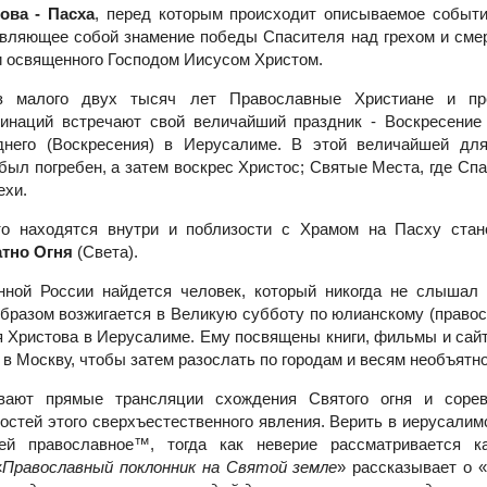
ова - Пасха
, перед которым происходит описываемое событ
являющее собой знамение победы Спасителя над грехом и сме
и освященного Господом Иисусом Христом.
з малого двух тысяч лет Православные Христиане и пре
инаций встречают свой величайший праздник - Воскресение
днего (Воскресения) в Иерусалиме. В этой величайшей для
 был погребен, а затем воскрес Христос; Святые Места, где С
ехи.
то находятся внутри и поблизости с Храмом на Пасху стан
тно Огня
(Света).
ной России найдется человек, который никогда не слышал 
бразом возжигается в Великую субботу по юлианскому (право
я Христова в Иерусалиме. Ему посвящены книги, фильмы и сайт
 в Москву, чтобы затем разослать по городам и весям необъятн
вают прямые трансляции схождения Святого огня и соре
стей этого сверхъестественного явления. Верить в иерусалим
ей православное™, тогда как неверие рассматривается к
«
Православный поклонник на Святой земле
» рассказывает о 