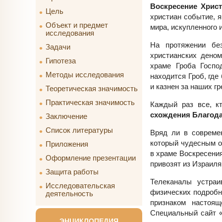
Воскресение Христ
Цель
христиан событие, 
Объект и предмет
мира, искупленного 
исследования
На протяжении бе
Задачи
христианских деном
Гипотеза
храме Гроба Госпо
Методы исследования
находится Гроб, где
и казнен за наших гр
Теоретическая значимость
Практическая значимость
Каждый раз все, к
схождения Благода
Заключение
Список литературы
Вряд ли в современ
который чудесным о
Приложения
в храме Воскресени
Оформление презентации
привозят из Израиля
Защита работы
Телеканалы устраи
Исследовательская
физических подробно
деятельность
признаком настоящ
Специальный сайт 
ЭНЦИКЛОПЕДИЯ