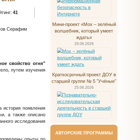
йтинг:
41
Мини-проект «Мох – зелёный
ов Серафим
волшебник, который умеет
ждать»
29.06.2026
ое свойство огня"
ело, путем изучения
Краткосрочный проект ДОУ в
старшей группе № 5 "Учёные"
25.06.2026
 история появления
чи, а также описано
анного исследования
АВТОРСКИЕ ПРОГРАММЫ
 проведены опыты по