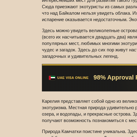
интереснейших мест для развития такого ту
Сюда приезжают экотуристы из самых разли
что над Байкалом нельзя увидеть облака. Их
испарение оказывается недостаточным. Эко
Здесь можно увидеть великолепные острова
(всего их насчитывается двадцать два) явл
популярных мест, любимых многими экотури
чудес и загадок. Здесь до сих пор живут н
загадочных и удивительных легенд.
Карелия представляет собой одно из велико
экотуризма. Местная природа удивительно ра
озера, и водопады, и прекрасные острова. 
получают возможность познакомиться с мес
Природа Камчатки поистине уникальна. Здесь