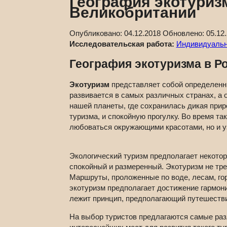
География экотуризм
Великобритании
Опубликовано:
04.12.2018
Обновлено:
05.12
Исследовательская работа:
Индивидуальны
География экотуризма в Р
Экотуризм
представляет собой определенны
развивается в самых различных странах, а 
нашей планеты, где сохранилась дикая прир
туризма, и спокойную прогулку. Во время т
любоваться окружающими красотами, но и уз
Экологический туризм предполагает некотор
спокойный и размеренный. Экотуризм не тре
Маршруты, проложенные по воде, лесам, го
экотуризм предполагает достижение гармони
лежит принцип, предполагающий путешествия
На выбор туристов предлагаются самые раз