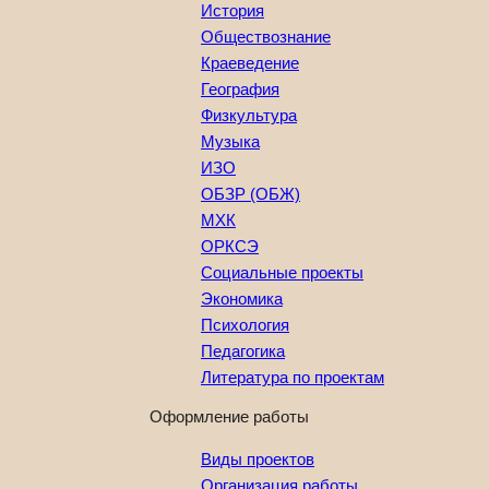
История
Обществознание
Краеведение
География
Физкультура
Музыка
ИЗО
ОБЗР (ОБЖ)
МХК
ОРКСЭ
Социальные проекты
Экономика
Психология
Педагогика
Литература по проектам
Оформление работы
Виды проектов
Организация работы