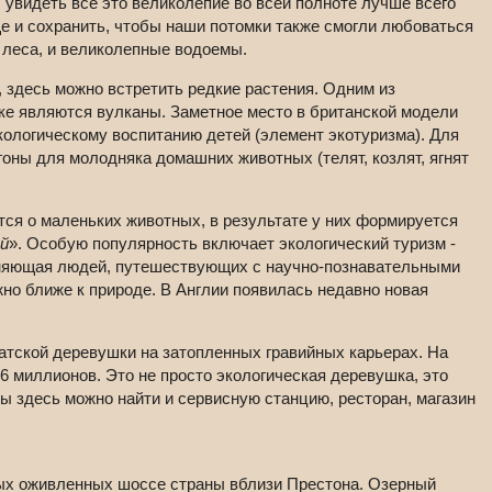
ы увидеть все это великолепие во всей полноте лучше всего
е и сохранить, чтобы наши потомки также смогли любоваться
и леса, и великолепные водоемы.
 здесь можно встретить редкие растения. Одним из
ке являются вулканы. Заметное место в британской модели
кологическому воспитанию детей (элемент экотуризма). Для
оны для молодняка домашних животных (телят, козлят, ягнят
ся о маленьких животных, в результате у них формируется
й
». Особую популярность включает экологический туризм -
иняющая людей, путешествующих с научно-познавательными
но ближе к природе. В Англии появилась недавно новая
атской деревушки на затопленных гравийных карьерах. На
6 миллионов. Это не просто экологическая деревушка, это
ны здесь можно найти и сервисную станцию, ресторан, магазин
ых оживленных шоссе страны вблизи Престона. Озерный