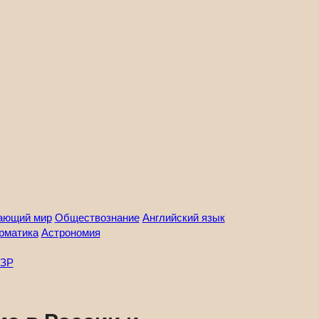
ающий мир
Обществознание
Английский язык
рматика
Астрономия
ЗР