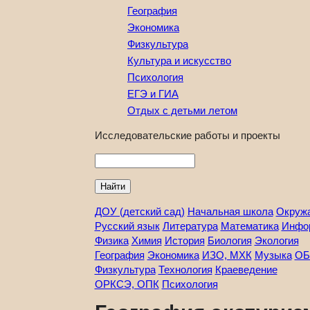
География
Экономика
Физкультура
Культура и искусство
Психология
ЕГЭ и ГИА
Отдых с детьми летом
Исследовательские работы и проекты
Найти
ДОУ (детский сад)
Начальная школа
Окруж
Русский язык
Литература
Математика
Инфо
Физика
Химия
История
Биология
Экология
География
Экономика
ИЗО, МХК
Музыка
ОБ
Физкультура
Технология
Краеведение
ОРКСЭ, ОПК
Психология