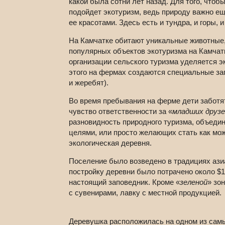
какой была сотни лет назад. Для того, чтоб
подойдет экотуризм, ведь природу важно ещ
ее красотами. Здесь есть и тундра, и горы, 
На Камчатке обитают уникальные животные,
популярных объектов экотуризма на Камчат
организации сельского туризма уделяется э
этого на фермах создаются специальные заг
и жеребят).
Во время пребывания на ферме дети заботят
чувство ответственности за «
младших друзе
разновидность природного туризма, объед
целями, или просто желающих стать как мож
экологическая деревня.
Поселение было возведено в традициях ази
постройку деревни было потрачено около $1
настоящий заповедник. Кроме «
зеленой
» зо
с сувенирами, лавку с местной продукцией.
Деревушка расположилась на одном из сам