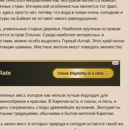
ристического направления как экотуризм является Байкал.
чных стран. Интересной особенностью является тот факт,
 здесь просто нет, потому что вода в озере очень холодная и
туры на Байкал не оставят никого равнодушным.
, уникальные старые деревья. Наиболее крупным островом
яется остров Ольхон. Среди наиболее интересных и
стами, можно особо выделить Горный Алтай. Этот край полон
астоящие шаманы. Местные жители могут поведать множество
лепных мест, которое как нельзя лучше подходит для
знообразна и красива. В Карелии есть и скалы, и леса, и
Здесь сохранились следы древнейших вулканов. Экотуристы
тными традициями, обычаями и бытом жителей Карелии.
 много мест, в которых природа и сегодня остается такой же,