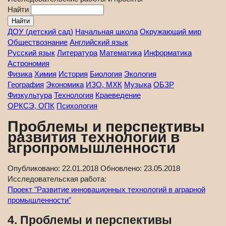
Найти
ДОУ (детский сад)
Начальная школа
Окружающий мир
Обществознание
Английский язык
Русский язык
Литература
Математика
Информатика
Астрономия
Физика
Химия
История
Биология
Экология
География
Экономика
ИЗО, МХК
Музыка
ОБЗР
Физкультура
Технология
Краеведение
ОРКСЭ, ОПК
Психология
Проблемы и перспективы
развития технологий в
агропромышленности
Опубликовано:
22.01.2018
Обновлено:
23.05.2018
Исследовательская работа:
Проект "Развитие инновационных технологий в аграрной
промышленности"
4. Проблемы и перспективы