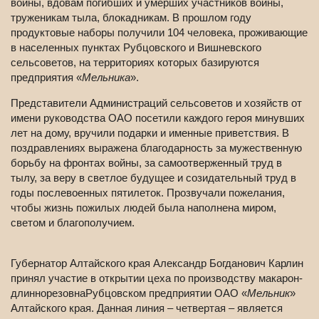
войны, вдовам погибших и умерших участников войны,
труженикам тыла, блокадникам. В прошлом году
продуктовые наборы получили 104 человека, проживающие
в населенных пунктах Рубцовского и Вишневского
сельсоветов, на территориях которых базируются
предприятия «
Мельника
».
Представители Администраций сельсоветов и хозяйств от
имени руководства ОАО посетили каждого героя минувших
лет на дому, вручили подарки и именные приветствия. В
поздравлениях выражена благодарность за мужественную
борьбу на фронтах войны, за самоотверженный труд в
тылу, за веру в светлое будущее и созидательный труд в
годы послевоенных пятилеток. Прозвучали пожелания,
чтобы жизнь пожилых людей была наполнена миром,
светом и благополучием.
Губернатор Алтайского края Александр Богданович Карлин
принял участие в открытии цеха по производству макарон-
длиннорезовнаРубцовском предприятии ОАО «
Мельник
»
Алтайского края. Данная линия – четвертая – является