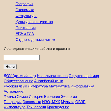
География
Экономика
Физкультура
Культура и искусство
Психология
ЕГЭ и ГИА
Отдых с детьми летом
Исследовательские работы и проекты
Найти
ДОУ (детский сад)
Начальная школа
Окружающий мир
Обществознание
Английский язык
Русский язык
Литература
Математика
Информатика
Астрономия
Физика
Химия
История
Биология
Экология
География
Экономика
ИЗО, МХК
Музыка
ОБЗР
Физкультура
Технология
Краеведение