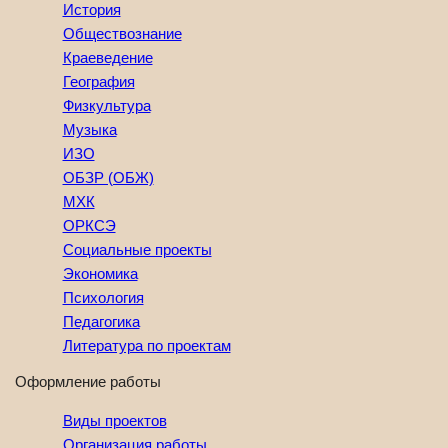
История
Обществознание
Краеведение
География
Физкультура
Музыка
ИЗО
ОБЗР (ОБЖ)
МХК
ОРКСЭ
Социальные проекты
Экономика
Психология
Педагогика
Литература по проектам
Оформление работы
Виды проектов
Организация работы