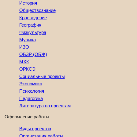
История
Обществознание
Краеведение
География
Физкультура
Музыка
ИЗО
ОБЗР (ОБЖ)
МХК
ОРКСЭ
Социальные проекты
Экономика
Психология
Педагогика
Литература по проектам
Оформление работы
Виды проектов
Организация работы