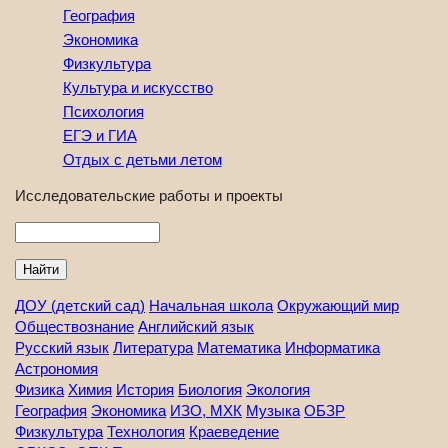
География
Экономика
Физкультура
Культура и искусство
Психология
ЕГЭ и ГИА
Отдых с детьми летом
Исследовательские работы и проекты
Найти
ДОУ (детский сад)
Начальная школа
Окружающий мир
Обществознание
Английский язык
Русский язык
Литература
Математика
Информатика
Астрономия
Физика
Химия
История
Биология
Экология
География
Экономика
ИЗО, МХК
Музыка
ОБЗР
Физкультура
Технология
Краеведение