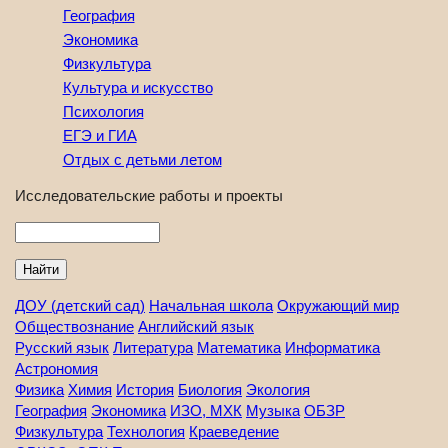
География
Экономика
Физкультура
Культура и искусство
Психология
ЕГЭ и ГИА
Отдых с детьми летом
Исследовательские работы и проекты
Найти
ДОУ (детский сад)
Начальная школа
Окружающий мир
Обществознание
Английский язык
Русский язык
Литература
Математика
Информатика
Астрономия
Физика
Химия
История
Биология
Экология
География
Экономика
ИЗО, МХК
Музыка
ОБЗР
Физкультура
Технология
Краеведение