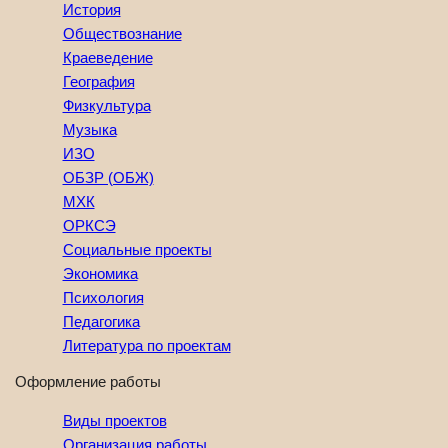
История
Обществознание
Краеведение
География
Физкультура
Музыка
ИЗО
ОБЗР (ОБЖ)
МХК
ОРКСЭ
Социальные проекты
Экономика
Психология
Педагогика
Литература по проектам
Оформление работы
Виды проектов
Организация работы