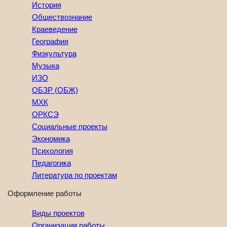
История
Обществознание
Краеведение
География
Физкультура
Музыка
ИЗО
ОБЗР (ОБЖ)
МХК
ОРКСЭ
Социальные проекты
Экономика
Психология
Педагогика
Литература по проектам
Оформление работы
Виды проектов
Организация работы