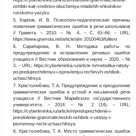
oshibki-kak-sredstvo-obucheniya-mladshih-shkolnikov-
russkomu-yazyku
Карпов, И. В. Психолого-педагогические причины
появления грамматических ошибок в речи школьников
// Грамота. – 2010. – № 4. – С. 63–66. – URL:
https://www.gramota.net/article/alm 20100463/fulltext
Сарабарова, В. Н. Методика работы по
предупреждению и исправлению речевых ошибок
учащихся // Вестник образования и науки. – 2020. – №
3. – URL: https://cyberleninka.ru/article /n/metodika-raboty-
po-preduprezhdeniyu-i-ispravleniyu-rechevyh-oshibok-
uchaschihsya
Христолюбова, Т. А. Предупреждение и преодоление
грамматических ошибок в устной и письменной речи
учащихся // Вестник Марийского государственного
университета. – 2014. – № 2 (14). – URL:
https://cyberleninka.ru/article/n/preduprezhdenie-i-
preodolenie-grammaticheskih-oshibok-v-ustnoy-i-
pismennoy-rechi-uchaschihsya
Христолюбова, Т. А. Место грамматических ошибок