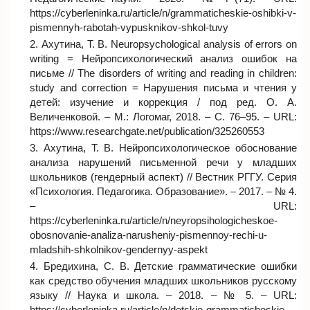
https://cyberleninka.ru/article/n/grammaticheskie-oshibki-v-
pismennyh-rabotah-vypusknikov-shkol-tuvy
Ахутинa, Т. В. Neuropsychological analysis of errors on
writing = Нейропсихологический анализ ошибок на
письме // The disorders of writing and reading in children:
study and correction = Нарушения письма и чтения у
детей: изучение и коррекция / под ред. О. А.
Величенковой. – М.: Логомаг, 2018. – С. 76–95. – URL:
https://www.researchgate.net/publication/325260553
Ахутина, Т. В. Нейропсихологическое обоснование
анализа нарушений письменной речи у младших
школьников (гендерный аспект) // Вестник РГГУ. Серия
«Психология. Педагогика. Образование». – 2017. – № 4.
– URL:
https://cyberleninka.ru/article/n/neyropsihologicheskoe-
obosnovanie-analiza-narusheniy-pismennoy-rechi-u-
mladshih-shkolnikov-gendernyy-aspekt
Бредихина, С. В. Детские грамматические ошибки
как средство обучения младших школьников русскому
языку // Наука и школа. – 2018. – № 5. – URL:
https://cyberleninka.ru/article/n/detskie-grammaticheskie-