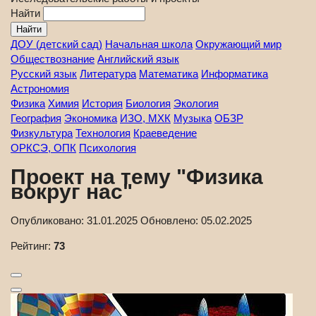
Найти
ДОУ (детский сад)
Начальная школа
Окружающий мир
Обществознание
Английский язык
Русский язык
Литература
Математика
Информатика
Астрономия
Физика
Химия
История
Биология
Экология
География
Экономика
ИЗО, МХК
Музыка
ОБЗР
Физкультура
Технология
Краеведение
ОРКСЭ, ОПК
Психология
Проект на тему "Физика
вокруг нас"
Опубликовано:
31.01.2025
Обновлено:
05.02.2025
Рейтинг:
73