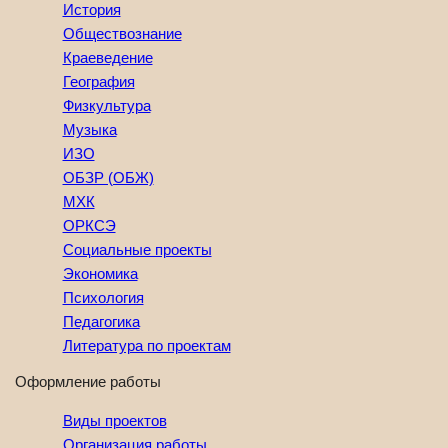
История
Обществознание
Краеведение
География
Физкультура
Музыка
ИЗО
ОБЗР (ОБЖ)
МХК
ОРКСЭ
Социальные проекты
Экономика
Психология
Педагогика
Литература по проектам
Оформление работы
Виды проектов
Организация работы