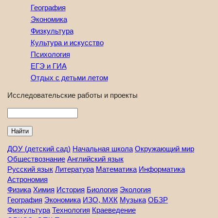
География
Экономика
Физкультура
Культура и искусство
Психология
ЕГЭ и ГИА
Отдых с детьми летом
Исследовательские работы и проекты
Найти
ДОУ (детский сад)
Начальная школа
Окружающий мир
Обществознание
Английский язык
Русский язык
Литература
Математика
Информатика
Астрономия
Физика
Химия
История
Биология
Экология
География
Экономика
ИЗО, МХК
Музыка
ОБЗР
Физкультура
Технология
Краеведение