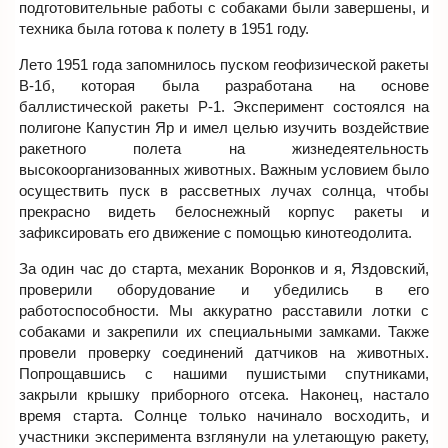
подготовительные работы с собаками были завершены, и
техника была готова к полету в 1951 году.
Лето 1951 года запомнилось пуском геофизической ракеты
В-1б, которая была разработана на основе
баллистической ракеты Р-1. Эксперимент состоялся на
полигоне Капустин Яр и имел целью изучить воздействие
ракетного полета на жизнедеятельность
высокоорганизованных животных. Важным условием было
осуществить пуск в рассветных лучах солнца, чтобы
прекрасно видеть белоснежный корпус ракеты и
зафиксировать его движение с помощью кинотеодолита.
За один час до старта, механик Воронков и я, Яздовский,
проверили оборудование и убедились в его
работоспособности. Мы аккуратно расставили лотки с
собаками и закрепили их специальными замками. Также
провели проверку соединений датчиков на животных.
Попрощавшись с нашими пушистыми спутниками,
закрыли крышку приборного отсека. Наконец, настало
время старта. Солнце только начинало восходить, и
участники эксперимента взглянули на улетающую ракету,