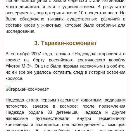
После возвращения с Земли черепахи стали активными,
много двигались и ели с удовольствием. В результате
эксперимента, они потеряли около 10 процентов веса. Не
было обнаружено никаких существенных различий в
составе крови у животных, которые были отобраны для
исследования.
3. Таракан-космонавт
В сентябре 2007 года таракан «Надежда» отправился в
космос на борту российского космического корабля
«Фотон М-3». Она не была первым насекомым на орбите,
но ей все же удалось оставить след в истории освоения
космоса.
Надежда стала первым наземным животным, родившим
потомство, зачатое в космосе: после приземления
Надежда родила 33 детеныша. Надежда и другие
насекомые путешествовали внутри герметичного
контейнера и находились под наблюдением с помощью
видеокамер. В дальнейшем тараканы, развивались