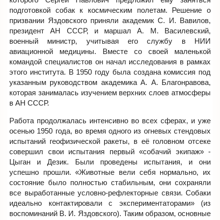
подготовкой собак к космическим полетам. Решение о
призвании Яздовского приняли академик С. И. Вавилов,
президент АН СССР, и маршал А. М. Василевский,
военный министр, учитывая его службу в НИИ
авиационной медицины. Вместе со своей маленькой
командой специалистов он начал исследования в рамках
этого института. В 1950 году была создана комиссия под
указанным руководством академика А. А. Благонравова,
которая занималась изучением верхних слоев атмосферы
в АН СССР.
Работа продолжалась интенсивно во всех сферах, и уже
осенью 1950 года, во время одного из огневых стендовых
испытаний геофизической ракеты, в её головном отсеке
совершил свои испытания первый «собачий экипаж» -
Цыган и Дезик. Были проведены испытания, и они
успешно прошли. «Животные вели себя нормально, их
состояние было полностью стабильным, они сохраняли
все выработанные условно-рефлекторные связи. Собаки
идеально контактировали с экспериментаторами» (из
воспоминаний В. И. Яздовского). Таким образом, основные