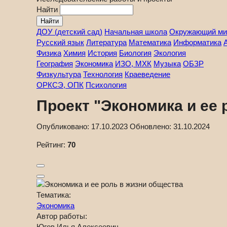
Найти
ДОУ (детский сад)
Начальная школа
Окружающий ми
Русский язык
Литература
Математика
Информатика
Физика
Химия
История
Биология
Экология
География
Экономика
ИЗО, МХК
Музыка
ОБЗР
Физкультура
Технология
Краеведение
ОРКСЭ, ОПК
Психология
Проект "Экономика и ее 
Опубликовано:
17.10.2023
Обновлено:
31.10.2024
Рейтинг:
70
Тематика:
Экономика
Автор работы:
Югов Илья Алексеевич