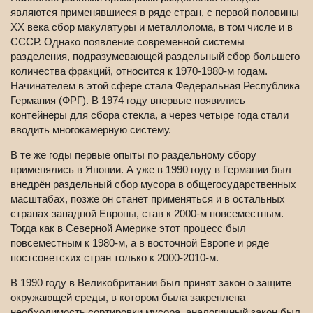
являются применявшиеся в ряде стран, с первой половины
XX века сбор макулатуры и металлолома, в том числе и в
СССР. Однако появление современной системы
разделения, подразумевающей раздельный сбор большего
количества фракций, относится к 1970-1980-м годам.
Начинателем в этой сфере стала Федеральная Республика
Германия (ФРГ). В 1974 году впервые появились
контейнеры для сбора стекла, а через четыре года стали
вводить многокамерную систему.
В те же годы первые опыты по раздельному сбору
применялись в Японии. А уже в 1990 году в Германии был
внедрён раздельный сбор мусора в общегосударственных
масштабах, позже он станет применяться и в остальных
странах западной Европы, став к 2000-м повсеместным.
Тогда как в Северной Америке этот процесс был
повсеместным к 1980-м, а в восточной Европе и ряде
постсоветских стран только к 2000-2010-м.
В 1990 году в Великобритании был принят закон о защите
окружающей среды, в котором была закреплена
необходимость сортировки мусора, аналогичный закон был