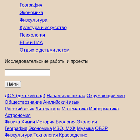
География
Экономика
Физкультура
Культура и искусство
Психология
ЕГЭ и ГИА
Отдых с детьми летом
Исследовательские работы и проекты
Найти
ДОУ (детский сад)
Начальная школа
Окружающий мир
Обществознание
Английский язык
Русский язык
Литература
Математика
Информатика
Астрономия
Физика
Химия
История
Биология
Экология
География
Экономика
ИЗО, МХК
Музыка
ОБЗР
Физкультура
Технология
Краеведение