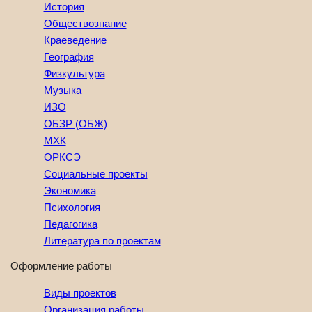
История
Обществознание
Краеведение
География
Физкультура
Музыка
ИЗО
ОБЗР (ОБЖ)
МХК
ОРКСЭ
Социальные проекты
Экономика
Психология
Педагогика
Литература по проектам
Оформление работы
Виды проектов
Организация работы