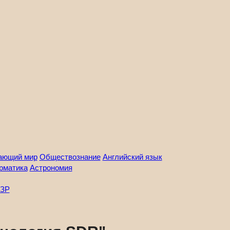
ающий мир
Обществознание
Английский язык
рматика
Астрономия
ЗР