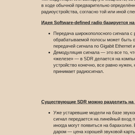
в ходе обычной предварительно определён
радиоустройства, согласно той или иной сп
Идея Software-defined radio базируется на
Передача широкополосного сигнала с 
обрабатываемой полосы может быть от
передачей сигнала по Gigabit Ethernet 
Демодуляция сигнала — это все то, ч
«железе» — в SDR делается на компь
устройство конечно, все равно нужен, 
принимает радиосигнал.
Существующие SDR можно разделить на 
Уже устаревшие модели на базе звуков
сигнал передается на линейный вход п
иногда могут появиться на барахолке. 
даром — цена хорошей звуковой карт