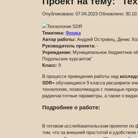
Проект на тему: "Те
Опубликовано:
07.04.2023
Обновлено:
30.10
Тематика:
Физика
Автор работы:
Андрей Островец, Денис Хо
Руководитель проекта:
-
Учреждение:
Муниципальное бюджетное об
Подольских курсантов"
Класс:
9
В процессе проведения работы над
исследо
SDR»
обучающиеся 9 класса расширили зна
технологию, позволяющую с помощью програ
радиочастотные параметры, а также о видах
Подробнее о работе:
В готовом
исследовательском проекте по ф
том, что за внешней простотой и удобство