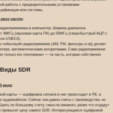
ной работы с предварительными установками
ецификации или системы.
 двух частях
:
радиоприемника в компьютер. Ширина диапазона
 48КГц (звуковая карта ПК) до 50МГц (сверхбыстрый АЦП с
или USB3.0).
то «обычный» радиоприемник (AM, FM, фильтры и пр) делает
ютере, математическими алгоритмами. Само радиоприемное
но только его «половина» — та часть, которая собственно
Виды SDR
3 вида
:
ой карты — оцифровка сигнала в них происходит в ПК, а
о аудиокабелю. Сейчас они давно сняты с производства, но
Брать по большому счету, смысла никакого, разве что отдадут
ы превысит цену самого SDR. Интересующиеся «цифровой