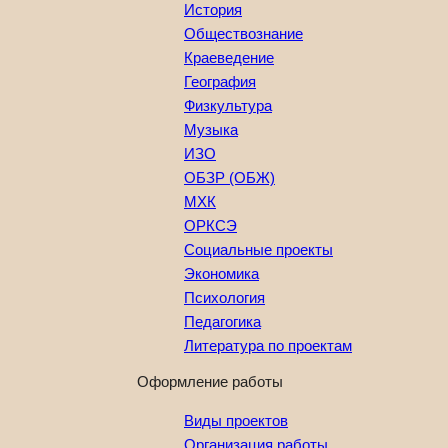
История
Обществознание
Краеведение
География
Физкультура
Музыка
ИЗО
ОБЗР (ОБЖ)
МХК
ОРКСЭ
Социальные проекты
Экономика
Психология
Педагогика
Литература по проектам
Оформление работы
Виды проектов
Организация работы