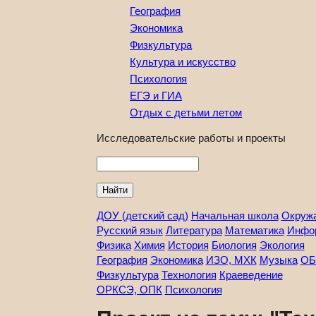
География
Экономика
Физкультура
Культура и искусство
Психология
ЕГЭ и ГИА
Отдых с детьми летом
Исследовательские работы и проекты
Найти
ДОУ (детский сад)
Начальная школа
Окруж
Русский язык
Литература
Математика
Инфо
Физика
Химия
История
Биология
Экология
География
Экономика
ИЗО, МХК
Музыка
ОБ
Физкультура
Технология
Краеведение
ОРКСЭ, ОПК
Психология