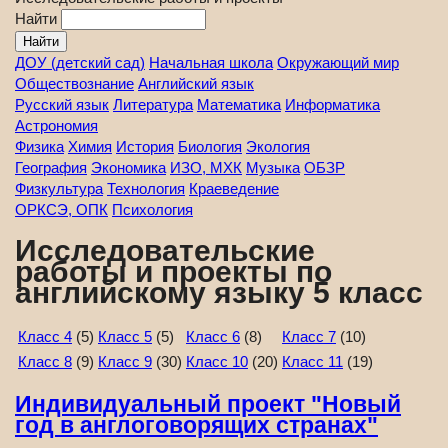
Найти
ДОУ (детский сад)
Начальная школа
Окружающий мир
Обществознание
Английский язык
Русский язык
Литература
Математика
Информатика
Астрономия
Физика
Химия
История
Биология
Экология
География
Экономика
ИЗО, МХК
Музыка
ОБЗР
Физкультура
Технология
Краеведение
ОРКСЭ, ОПК
Психология
Исследовательские
работы и проекты по
английскому языку 5 класс
Класс 4
(5)
Класс 5
(5)
Класс 6
(8)
Класс 7
(10)
Класс 8
(9)
Класс 9
(30)
Класс 10
(20)
Класс 11
(19)
Индивидуальный проект "Новый
год в англоговорящих странах"