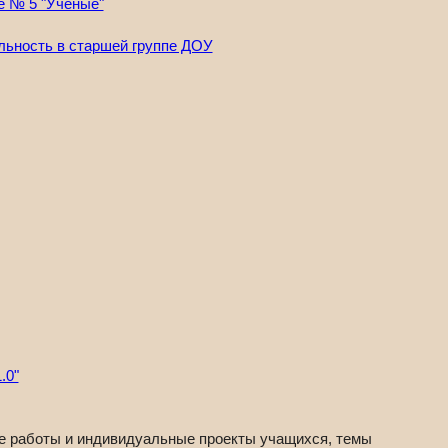
е № 5 "Учёные"
.0"
е работы и индивидуальные проекты учащихся, темы