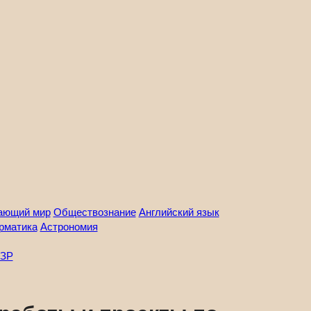
ающий мир
Обществознание
Английский язык
рматика
Астрономия
ЗР