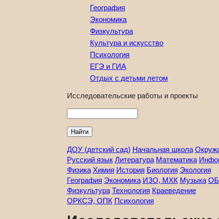
География
Экономика
Физкультура
Культура и искусство
Психология
ЕГЭ и ГИА
Отдых с детьми летом
Исследовательские работы и проекты
Найти
ДОУ (детский сад)
Начальная школа
Окруж
Русский язык
Литература
Математика
Инфо
Физика
Химия
История
Биология
Экология
География
Экономика
ИЗО, МХК
Музыка
ОБ
Физкультура
Технология
Краеведение
ОРКСЭ, ОПК
Психология