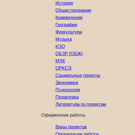
История
Обществознание
Краеведение
География
Физкультура
Музыка
ИЗО
ОБЗР (ОБЖ)
МХК
ОРКСЭ
Социальные проекты
Экономика
Психология
Педагогика
Литература по проектам
Оформление работы
Виды проектов
Организация работы