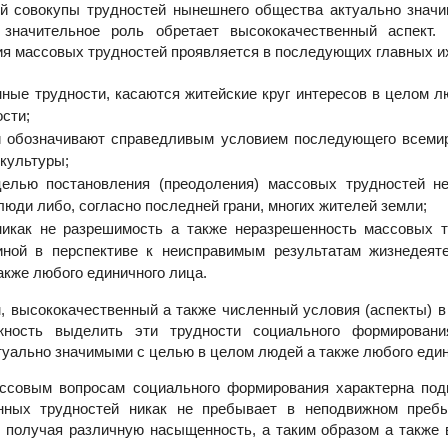
ой совокупы трудностей нынешнего общества актуально знач
значительное роль обретает высококачественный аспект. 
ия массовых трудностей проявляется в последующих главных 
нные трудности, касаются житейские круг интересов в целом л
сти;
ни обозначивают справедливым условием последующего всеми
культуры;
 целью постановления (преодоления) массовых трудностей н
юди либо, согласно последней грани, многих жителей земли;
 никак не разрешимость а также неразрешенность массовых 
иной в перспективе к неисправимым результатам жизнедеят
акже любого единичного лица.
 высококачественный а также численный условия (аспекты) в 
ность выделить эти трудности социального формировани
туально значимыми с целью в целом людей а также любого един
ссовым вопросам социального формирования характерна подв
нных трудностей никак не пребывает в неподвижном преб
, получая различную насыщенность, а таким образом а также 