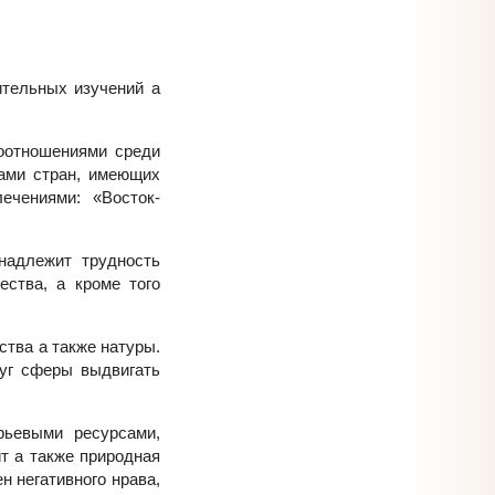
ительных изучений а
моотношениями среди
пами стран, имеющих
ечениями: «Восток-
надлежит трудность
ества, а кроме того
ства а также натуры.
уг сферы выдвигать
рьевыми ресурсами,
т а также природная
н негативного нрава,