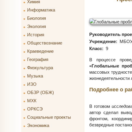
Химия
Информатика
Биология
Экология
Руководитель прое
История
Учреждение:
МБОУ 
Обществознание
Класс:
9
Краеведение
География
В процессе пров
«Глобальные проб
Физкультура
массовых трудносте
Музыка
жизнедеятельности 
ИЗО
Подробнее о ра
ОБЗР (ОБЖ)
МХК
В готовом
исследов
ОРКСЭ
автор сделал выво
Социальные проекты
фронтом, координи
безвредные постанов
Экономика