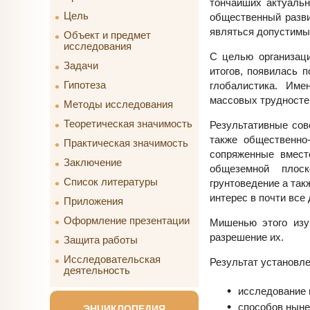
тончайших актуальн
Цель
общественный разви
являться допустимы 
Объект и предмет
исследования
С целью организац
Задачи
итогов, появилась 
Гипотеза
глобалистика. Им
массовых трудносте
Методы исследования
Теоретическая значимость
Результативные сов
также общественно
Практическая значимость
сопряженные вмест
Заключение
общеземной плоск
Список литературы
грунтоведение а так
интерес в почти все
Приложения
Оформление презентации
Мишенью этого изу
разрешение их.
Защита работы
Исследовательская
Результат установл
деятельность
исследование 
способов ныне
ЭНЦИКЛОПЕДИЯ