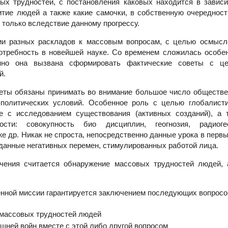
ых трудностей, с постановления каковых находится в зави
тие людей а также какие самочки, в собственную очереднос
только вследствие данному прогрессу.
ии разных раскладов к массовым вопросам, с целью осмысл
потребность в новейшей науке. Со временем сложилась особе
енно она вызвана сформировать фактические советы с це
й.
еты обязаны принимать во внимание большое число обществ
-политических условий. Особенное роль с целью глобалисти
е с исследованием существования (активных созданий), а 
ости: совокупность био дисциплин, геогнозия, радиогео
же др. Никак не спроста, непосредственно данные урока в перв
 данные негативных перемен, стимулированных работой лица.
чения считается обнаружение массовых трудностей людей, 
енной миссии гарантируется заключением последующих вопросо
массовых трудностей людей
шней войн вместе с этой либо другой вопросом