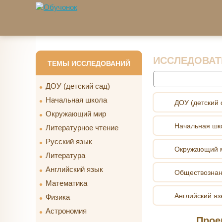
Перейти к основному содержанию
ИССЛЕДОВАТ
ТЕМЫ ИССЛЕДОВАНИЙ
Найти
ДОУ (детский сад)
Начальная школа
ДОУ (детский 
Окружающий мир
Начальная шк
Литературное чтение
Русский язык
Окружающий 
Литература
Английский язык
Обществозна
Математика
Английский яз
Физика
Астрономия
Прое