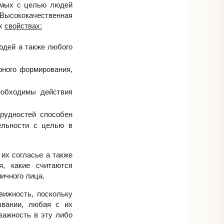
имых с целью людей
Высококачественная
их
свойствах:
юдей а также любого
рного формирования,
еобходимы действия
трудностей способен
ельности с целью в
их согласье а также
я, какие считаются
ичного лица.
ижность, поскольку
ывании, любая с их
важность в эту либо