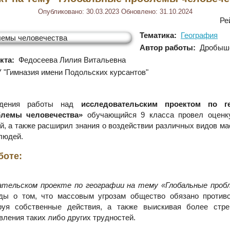
Опубликовано:
30.03.2023
Обновлено:
31.10.2024
Ре
Тематика:
География
Автор работы:
Дробыше
кта:
Федосеева Лилия Витальевна
"Гимназия имени Подольских курсантов"
едения работы над
исследовательским проектом по г
лемы человечества»
обучающийся 9 класса провел оценк
й, а также расширил знания о воздействии различных видов ма
людей.
боте:
ательском проекте по географии на тему «Глобальные проб
ды о том, что массовым угрозам общество обязано против
руя собственные действия, а также выискивая более стр
ления таких либо других трудностей.