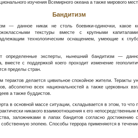
ационального изучения Всемирного океана а также мирового мест
Бандитизм
зм — данное никак не столь боевики-одиночки, какое к
ококлассными текстуры вместе с крупными капиталами
адлежащим технологическим оснащением, умеющие к глуб
ют определенные эксперты, нынешний бандитизм — данн
а, вместе с поддержкой коего проходит изменение геополити
тся пределы стран.
 терактов делается цивильное спокойное жители. Теракты у
ов, абсолютно всех национальностей а также церковных взг
деев а также буддистов.
рта в основной массе ситуации, складывается в этом, то что
рактически никакого взаимоотношения к его непосредственным
ства, заложниками в лапах бандитов согласно достижению 
 собственную эпопею. Способы террора применяются в течении