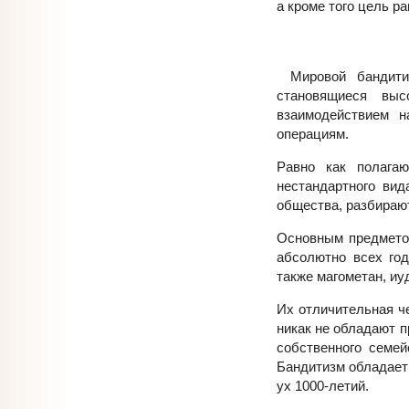
а кроме того цель р
Мировой бандити
становящиеся выс
взаимодействием н
операциям.
Равно как полага
нестандартного вид
общества, разбираю
Основным предметом
абсолютно всех год
также магометан, иу
Их отличительная че
никак не обладают п
собственного семей
Бандитизм обладает
ух 1000-летий.