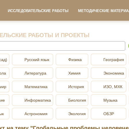
ИССЛЕДОВАТЕЛЬСКИЕ РАБОТЫ
МЕТОДИЧЕСКИЕ МАТЕРИ
ЕЛЬСКИЕ РАБОТЫ И ПРОЕКТЫ
сад)
Русский язык
Физика
География
ола
Литература
Химия
Экономика
мир
Математика
История
ИЗО, МХК
ние
Информатика
Биология
Музыка
ык
Астрономия
Экология
ОБЗР
кт на тему "Глобальные проблемы человече