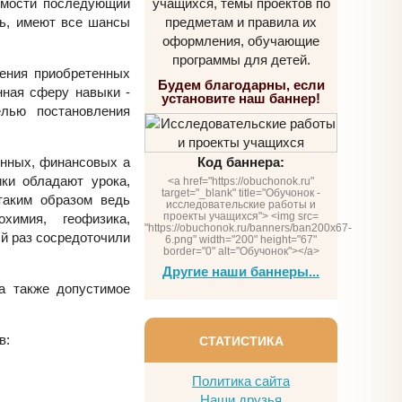
симости последующий
учащихся, темы проектов по
ть, имеют все шансы
предметам и правила их
оформления, обучающие
программы для детей.
ения приобретенных
Будем благодарны, если
нная сферу навыки -
установите наш баннер!
лью постановления
енных, финансовых а
Код баннера:
ки обладают урока,
<a href="https://obuchonok.ru"
target="_blank" title="Обучонок -
таким образом ведь
исследовательские работы и
проекты учащихся"> <img src=
химия, геофизика,
"https://obuchonok.ru/banners/ban200x67-
ый раз сосредоточили
6.png" width="200" height="67"
border="0" alt="Обучонок"></a>
Другие наши баннеры...
а также допустимое
в:
СТАТИСТИКА
Политика сайта
Наши друзья