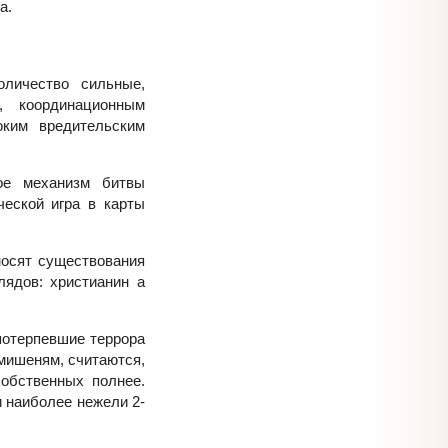
а.
оличество сильные,
, координационным
оким вредительским
ое механизм битвы
ческой игра в карты
носят существования
лядов: христианин а
 потерпевшие террора
 мишеням, считаются,
собственных полнее.
 наиболее нежели 2-