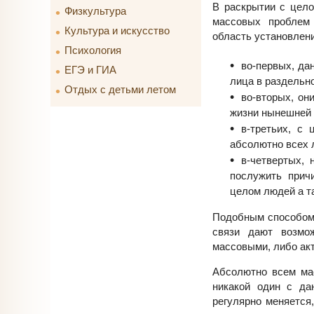
В раскрытии с цел
Физкультура
массовых проблем 
Культура и искусство
область установлен
Психология
во-первых, да
ЕГЭ и ГИА
лица в раздельно
Отдых с детьми летом
во-вторых, о
жизни нынешней 
в-третьих, с
абсолютно всех л
в-четвертых,
послужить прич
целом людей а т
Подобным способом,
связи дают возмож
массовыми, либо ак
Абсолютно всем ма
никакой один с да
регулярно меняется