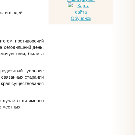
ости людей
тогом противоречий
а сегодняшний день.
амочувствия, были а
предвзятый условие
 связанных стараний
 края существования
 случае если именно
о местных.