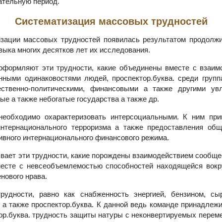
ательную период.
Систематизация массовых трудностей
зации массовых трудностей появилась результатом продолж
ыка многих десятков лет их исследования.
оформляют эти трудности, какие объединены вместе с взаи
ными одинаковостями людей, проспектор.буква. среди груп
ственно-политическими, финансовыми а также другими увл
ые а также небогатые государства а также др.
необходимо охарактеризовать интерсоциальными. К ним при
нтернационального терроризма а также предоставления общ
ивного интернационального финансового режима.
ывает эти трудности, какие порождены взаимодействием сообще
есте с невсеобъемлемостью способностей находящейся вокр
енового нрава.
рудности, равно как снабженность энергией, бензином, сы
 а также проспектор.буква. К данной ведь команде принадлежи
ор.буква. трудность защиты натуры с неконвертируемых переме