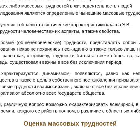
аких-либо массовых трудностей в жизнедеятельность людей
следования являются определенные нынешние массовые трудн
учения собрали статистические характеристики класса 9-В.
рудности человечества» их аспекты, а также свойства.
ровые (общечеловеческие) трудности, представлять собой и
ования никак не появились неожиданно а также только лишь н
 равно как, к примеру, трудности битвы а также общества, с
едь, существовали важны в все без исключения период.
характеризуются динамизмом, появляются, равно как не
ества а также с целью собственного постановления призывают
совые трудности взаимосвязаны, включают все без исключения
трагивают абсолютно всех государств общества.
 различную вопрос возможно охарактеризовать всемирной, в
 земли, каждого ее район в полном, в различие с областных либ
Оценка массовых трудностей