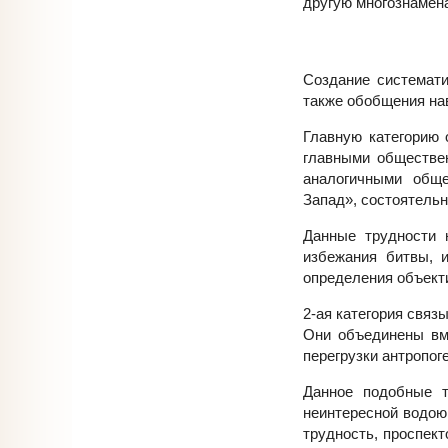
другую многознамен
Создание системати
также обобщения нав
Главную категорию 
главными обществен
аналогичными обще
Запад», состоятельн
Данные трудности 
избежания битвы, и
определения объект
2-ая категория связ
Они объединены вм
перегрузки антропог
Данное подобные т
неинтересной водою
трудность, проспект