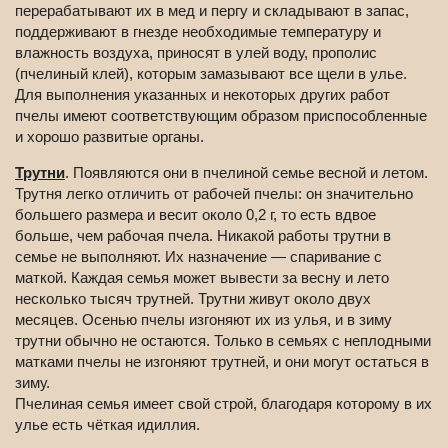
перерабатывают их в мед и пергу и складывают в запас,
поддерживают в гнезде необходимые температуру и
влажность воздуха, приносят в улей воду, прополис
(пчелиный клей), которым замазывают все щели в улье.
Для выполнения указанных и некоторых других работ
пчелы имеют соответствующим образом приспособленные
и хорошо развитые органы.
Трутни
. Появляются они в пчелиной семье весной и летом.
Трутня легко отличить от рабочей пчелы: он значительно
большего размера и весит около 0,2 г, то есть вдвое
больше, чем рабочая пчела. Никакой работы трутни в
семье не выполняют. Их назначение — спаривание с
маткой. Каждая семья может вывести за весну и лето
несколько тысяч трутней. Трутни живут около двух
месяцев. Осенью пчелы изгоняют их из улья, и в зиму
трутни обычно не остаются. Только в семьях с неплодными
матками пчелы не изгоняют трутней, и они могут остаться в
зиму.
Пчелиная семья имеет свой строй, благодаря которому в их
улье есть чёткая идиллия.