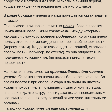
сборе его с цветков и для жизни пчелы в зимний период,
когда в ее кишечнике накапливается много шлаков.
В конце брюшка у пчелы и матки помещается орган защиты
—
жало
.
Пчела имеет три пары членистых
ножек
. Заканчивается
ножка двумя маленькими
коготками
, между которыми
находится сложноустроенная
подушечка
. Коготками пчела
пользуется во время хождения по шершавой поверхности
(дереву, сотам). Когда же пчела идет по гладкой, скользкой
поверхности (например, по стеклу), то она опирается на
подушечки, которыми как бы присасывается к такой
поверхности.
На ножках пчелы имеется
приспособление для чистки
усиков
. Очистка тела пчелы имеет большое значение. Во
время полета и при сборе нектара и пыльцы на цветках
кожный покров пчелы покрывается цветочной пыльцой,
пылью и т. д., что затрудняет и даже делает невозможным
восприятие внешних раздражений этими чувствительными
органами.
На задних ножках имеется еще
корзиночка
для