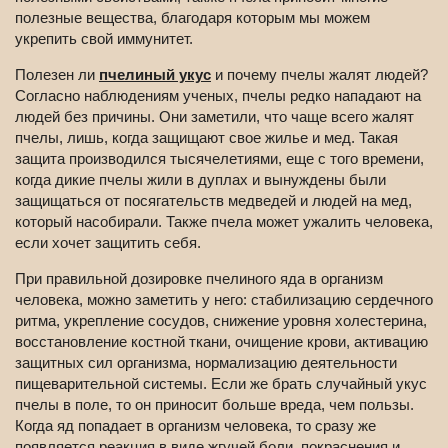
полезные вещества, благодаря которым мы можем
укрепить свой иммунитет.
Полезен ли
пчелиный укус
и почему пчелы жалят людей?
Согласно наблюдениям ученых, пчелы редко нападают на
людей без причины. Они заметили, что чаще всего жалят
пчелы, лишь, когда защищают свое жилье и мед. Такая
защита производился тысячелетиями, еще с того времени,
когда дикие пчелы жили в дуплах и вынуждены были
защищаться от посягательств медведей и людей на мед,
который насобирали. Также пчела может ужалить человека,
если хочет защитить себя.
При правильной дозировке пчелиного яда в организм
человека, можно заметить у него: стабилизацию сердечного
ритма, укрепление сосудов, снижение уровня холестерина,
восстановление костной ткани, очищение крови, активацию
защитных сил организма, нормализацию деятельности
пищеварительной системы. Если же брать случайный укус
пчелы в поле, то он приносит больше вреда, чем пользы.
Когда яд попадает в организм человека, то сразу же
появляется реакция в виде жгучей боли, покраснения и