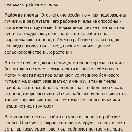
снабжают рабочие пчелы.
Рабочие пчелы
. Это женские особи, но у них недоразвиты
яичники, в результате чего рабочие пчелы не способны к
спариванию с трутнями. В нормальной семье с маткой они
яиц не откладывают, но выполняют все работы по
выращиванию расплода. Именно рабочие пчелы создают
все виды продукции — мед, воск и опыляют цветки
сельскохозяйственных растений.
В тех же случаях, когда семья длительное время находится
без матки и не имеет возможности вывести себе новую
матку, у части пчел под влиянием усиленного белкового
питания начинают развиваться яичники, и такие пчелы
приобретают способность откладывать небольшое число
неоплодотворенных яиц. Из яиц рабочих пчел развиваются
только карликовые трутни, поэтому эти пчелы получили
название пчел-трутовок.
Все многочисленные работы в улье выполняют рабочие
пчелы. Они чистят, охраняют и вентилируют гнездо, строят
соты, выкармливают расплод, собирают нектар и пыльцу,