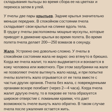
складывания пыльцы во время сбора ее на цветках и
переноса затем в улей.
У пчелы две пары
крыльев
. Задние крылья значительно
меньше передних. В спокойном состоянии пчела
складывает свои крылья на спинке вдоль тела.
В груди у пчелы расположены мощные мускулы, которые
приводят в движение крылья во время полета. Во время
полета пчела делает 200—250 взмахов в секунду.
Жало
. Устроено оно довольно сложно. У пчелы в
спокойном состоянии жала не видно: оно втянуто в брюшко.
Когда же пчела жалит, то жало выдвигается и вонзается в
кожу человека или животного. При этом зазубринки на жале
не позволяют пчеле вытянуть жало назад, и при попытке
пчелы взлететь жало отрывается от ее тела вместе с
частью других органов. Пчела без жала, с поврежденными
органами вскоре погибает (через 2—4 часа). Когда пчела
жалит другую пчелу, то в покрове ее тела образуется
широкое отверстие с ломаными краями, что дает
возможность пчеле вынуть жало обратно. В таком случае
пчела после ужаления остается жить.