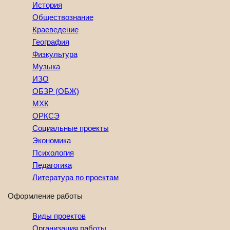
История
Обществознание
Краеведение
География
Физкультура
Музыка
ИЗО
ОБЗР (ОБЖ)
МХК
ОРКСЭ
Социальные проекты
Экономика
Психология
Педагогика
Литература по проектам
Оформление работы
Виды проектов
Организация работы