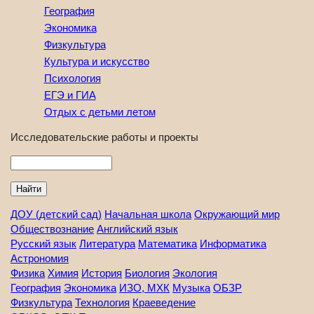
География
Экономика
Физкультура
Культура и искусство
Психология
ЕГЭ и ГИА
Отдых с детьми летом
Исследовательские работы и проекты
Найти
ДОУ (детский сад)
Начальная школа
Окружающий мир
Обществознание
Английский язык
Русский язык
Литература
Математика
Информатика
Астрономия
Физика
Химия
История
Биология
Экология
География
Экономика
ИЗО, МХК
Музыка
ОБЗР
Физкультура
Технология
Краеведение