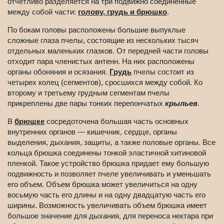
отчетливо разделяется на три подвижно соединенные
между собой части:
голову, грудь и брюшко
.
По бокам головы расположены большие выпуклые
сложные глаза пчелы, состоящие из нескольких тысяч
отдельных маленьких глазков. От передней части головы
отходит пара членистых антенн. На них расположены
органы обоняния и осязания.
Грудь
пчелы состоит из
четырех колец (сегментов), сросшихся между собой. Ко
второму и третьему грудным сегментам пчелы
прикреплены две пары тонких перепончатых
крыльев
.
В
брюшке
сосредоточена большая часть основных
внутренних органов — кишечник, сердце, органы
выделения, дыхания, защиты, а также половые органы. Все
кольца брюшка соединены тонкой эластичной хитиновой
пленкой. Такое устройство брюшка придает ему большую
подвижность и позволяет пчеле увеличивать и уменьшать
его объем. Объем брюшка может увеличиться на одну
восьмую часть его длины и на одну двадцатую часть его
ширины. Возможность увеличивать объем брюшка имеет
большое значение для дыхания, для переноса нектара при