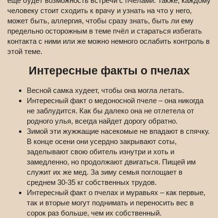
еще будет возможность встречи с пчелами. Также, каждому
человеку стоит сходить к врачу и узнать на что у него,
может быть, аллергия, чтобы сразу знать, быть ли ему
предельно осторожным в теме пчёл и стараться избегать
контакта с ними или же можно немного ослабить контроль в
этой теме.
Интересные факты о пчелах
Весной самка худеет, чтобы она могла летать.
Интересный факт о медоносной пчеле – она никогда
не заблудится. Как бы далеко она не отлетела от
родного улья, всегда найдет дорогу обратно.
Зимой эти жужжащие насекомые не впадают в спячку.
В конце осени они усердно закрывают соты,
заделывают свою обитель изнутри и хоть и
замедленно, но продолжают двигаться. Пищей им
служит их же мед. За зиму семья поглощает в
среднем 30-35 кг собственных трудов.
Интересный факт о пчелах и муравьях – как первые,
так и вторые могут поднимать и переносить вес в
сорок раз больше, чем их собственный.