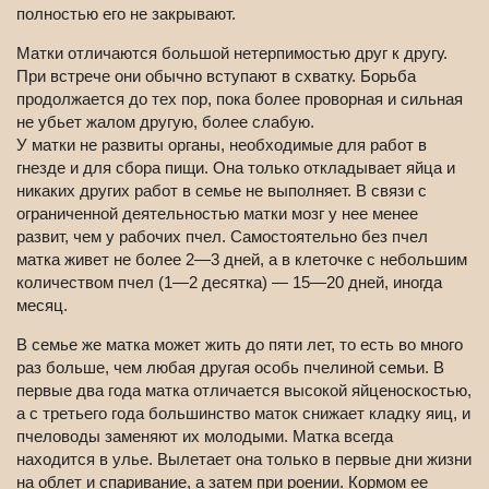
полностью его не закрывают.
Матки отличаются большой нетерпимостью друг к другу.
При встрече они обычно вступают в схватку. Борьба
продолжается до тех пор, пока более проворная и сильная
не убьет жалом другую, более слабую.
У матки не развиты органы, необходимые для работ в
гнезде и для сбора пищи. Она только откладывает яйца и
никаких других работ в семье не выполняет. В связи с
ограниченной деятельностью матки мозг у нее менее
развит, чем у рабочих пчел. Самостоятельно без пчел
матка живет не более 2—3 дней, а в клеточке с небольшим
количеством пчел (1—2 десятка) — 15—20 дней, иногда
месяц.
В семье же матка может жить до пяти лет, то есть во много
раз больше, чем любая другая особь пчелиной семьи. В
первые два года матка отличается высокой яйценоскостью,
а с третьего года большинство маток снижает кладку яиц, и
пчеловоды заменяют их молодыми. Матка всегда
находится в улье. Вылетает она только в первые дни жизни
на облет и спаривание, а затем при роении. Кормом ее