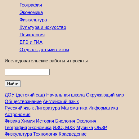
География
Экономика
Физкультура
Культура и искусство
Психология
ЕГЭ и ГИА
Отдых с детьми летом
Исследовательские работы и проекты
Найти
ДОУ (детский сад)
Начальная школа
Окружающий мир
Обществознание
Английский язык
Русский язык
Литература
Математика
Информатика
Астрономия
Физика
Химия
История
Биология
Экология
География
Экономика
ИЗО, МХК
Музыка
ОБЗР
Физкультура
Технология
Краеведение