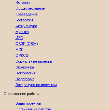
История
Обществознание
Краеведение
География
Физкультура
Музыка
ИЗО
ОБЗР (ОБЖ)
МХК
ОРКСЭ
Социальные проекты
Экономика
Психология
Педагогика
Литература по проектам
Оформление работы
Виды проектов
Организация работы