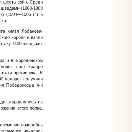
л шесть войн. Среди
о шведами (1808-1809
ю (1904—1905 гг.) и
лка.
та князя Лобанова-
кого короля и взяли
атаку 1100 шведских
ом и в Бородинском
 войны полк храбро
атаки противника. В
00 человек получили
гия Победоносца 4-й
уда отправлялись на
ожения этого полка,
церемонии и молебна
ундамента начались