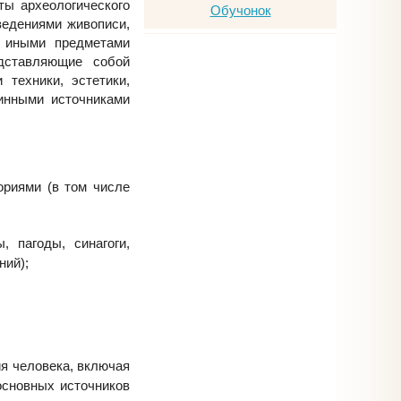
ты археологического
ведениями живописи,
и иными предметами
едставляющие собой
 техники, эстетики,
инными источниками
ориями (в том числе
, пагоды, синагоги,
ний);
я человека, включая
основных источников