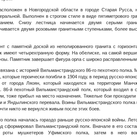
асположен в Новгородской области в городе Старая Русса, 
еральной. Выполнен в строгом стиле в виде пятиметрового гра
ванием. Снизу лестница начинается двумя серыми гран
нчивается двумя розовыми гранитными ступеньками, более вы
нт с памятной доской из неполированного гранита с горизон
к имеют четырехгранную форму. На обелиске, на самой верши
нзы. Памятник завершает фигура орла с широко расправленным
вязана с историей Вильманстрандского 86-го пехотного полка.
 которые героически погибли в 1904 году, в период русско-япон
о от города Ляоян, который находился на территории Манч
. 86-й пехотный Вильманстрандский полк, который входил в с
ии, тоже прибыл на место назначения. Тяжелые бои проходили 
и и Яндылинского перевала. Воины Вильманстрандского полка 
очти никто не вернулся живым после этих боев.
о полка началась гораздо раньше русско-японской войны. Лет
рд сформировал Вильманстрандский полк. Вначале в его соста
и роты мушкетеров Уфимского полка, затем в него во