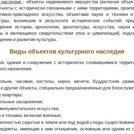
о наследия
- объекты недвижимого имущества (включая объек
бъекты с исторически связанными с ними территориями, произ
ативно-прикладного искусства, объектами науки и техники 
туры, возникшие в результате исторических событий, пр
рения истории, археологии, архитектуры, искусства, науки и
ры и являющиеся свидетельством эпох и цивилизаций, подл
дении и развитии культуры.
Виды объектов культурного наследия
и, здания и сооружения с исторически сложившимися террит
ого назначения:
ольни, часовни, костелы, кирхи, мечети, буддистские храмы
и другие объекты, специально предназначенные для богослуже
 квартиры;
ельные захоронения;
монументального искусства;
 и техники, включая военные;
полностью скрытые в земле или под водой следы существовани
редметы, имеющие к ним отношение, основным или одним из 