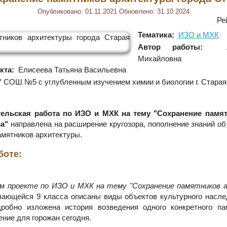
Опубликовано:
01.11.2021
Обновлено:
31.10.2024
Ре
Тематика:
ИЗО и МХК
Автор работы:
Ле
Михайловна
кта:
Елисеева Татьяна Васильевна
СОШ №5 с углубленным изучением химии и биологии г. Старая
ельская работа по ИЗО и МХК на тему "Сохранение памя
са"
направлена на расширение кругозора, пополнение знаний об
амятников архитектуры.
боте:
ом
проекте по ИЗО и МХК на тему "Сохранение памятников 
ающейся 9 класса описаны виды объектов культурного насле
робно изложена история возведения одного конкретного па
ение для горожан сегодня.