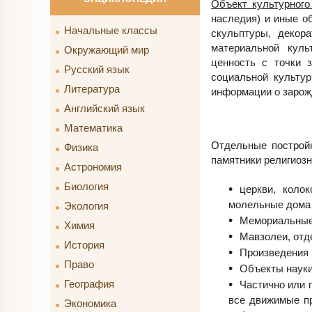
Объект культурног
наследия) и иные о
Начальные классы
скульптуры, декор
материальной куль
Окружающий мир
ценность с точки з
Русский язык
социальной культу
Литература
информации о зарож
Английский язык
Математика
Отдельные постройк
Физика
памятники религиозн
Астрономия
Биология
церкви, колок
молельные дома 
Экология
Мемориальные
Химия
Мавзолеи, отд
История
Произведения 
Право
Объекты науки
География
Частично или 
все движимые п
Экономика