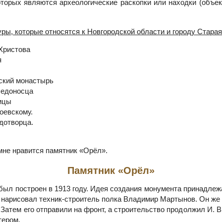
торых являются археологические раскопки или находки (объек
ры, которые относятся к Новгородской области и городу Стара
Христова
я
ский монастырь
бедоносца
ицы
оевскому.
дотворца.
мне нравится памятник «Орёл».
Памятник «Орёл»
 был построен в 1913 году. Идея создания монумента принадле
 нарисовал техник-строитель полка Владимир Мартынов. Он же
 Затем его отправили на фронт, а строительство продолжил И. 
тером.