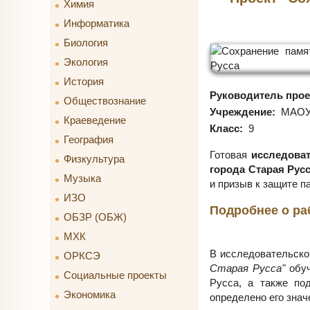
Химия
Информатика
Биология
Экология
История
Руководитель прое
Обществознание
Учреждение:
МАОУ 
Краеведение
Класс:
9
География
Готовая
исследоват
Физкультура
города Старая Рус
Музыка
и призыв к защите п
ИЗО
Подробнее о ра
ОБЗР (ОБЖ)
МХК
В исследовательск
ОРКСЭ
Старая Русса"
обуч
Социальные проекты
Русса, а также под
Экономика
определено его знач