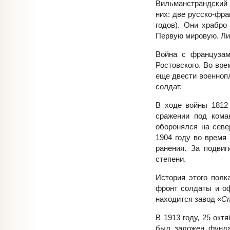
Вильманстрандский 
них: две русско-фра
годов). Они храбро
Первую мировую. Лиш
Война с французам
Ростовского. Во вр
еще двести военноп
солдат.
В ходе войны 1812
сражении под кома
оборонялся на севе
1904 году во время
ранения. За подвиг
степени.
История этого полк
фронт солдаты и оф
находится завод «
С
В 1913 году, 25 ок
был заложен фунда