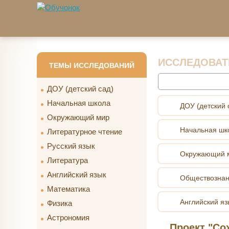
Перейти к основному содержанию
ИССЛЕДОВАТ
ТЕМЫ ИССЛЕДОВАНИЙ
Найти
ДОУ (детский сад)
Начальная школа
ДОУ (детский 
Окружающий мир
Начальная шк
Литературное чтение
Русский язык
Окружающий 
Литература
Английский язык
Обществозна
Математика
Английский яз
Физика
Астрономия
Проект "Со