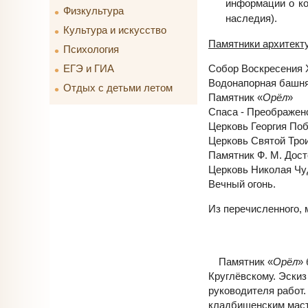
информации о ко
Физкультура
наследия).
Культура и искусство
Памятники архитекту
Психология
Собор Воскресения 
ЕГЭ и ГИА
Водонапорная башн
Отдых с детьми летом
Памятник «
Орёл
»
Спаса - Преображен
Церковь Георгия По
Церковь Святой Тро
Памятник Ф. М. Дост
Церковь Николая Чу
Вечный огонь.
Из перечисленного, 
Памятник «
Орёл
»
Круглёвскому. Эскиз
руководителя работ.
кладбищенским мас