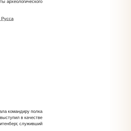
ты археологического
я Русса
жала командиру полка
 выступил в качестве
Витенберг, служивший