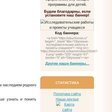
программы для детей.
Будем благодарны, если
установите наш баннер!
Код баннера:
<a href="https://obuchonok.ru"
target="_blank" title="Обучонок -
исследовательские работы и
проекты учащихся"> <img src=
"https://obuchonok.ru/banners/ban200x67-
6.png" width="200" height="67"
border="0" alt="Обучонок"></a>
Другие наши баннеры...
СТАТИСТИКА
ым наследием родного
Политика сайта
ше узнать и понять
Наши друзья