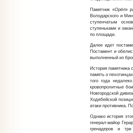
Памятник «
Орёл
» р
Володарского и Мин
ступенчатым осно
ступеньками и зака
по площади.
Далее идет постаме
Постамент и обелис
выполненный из бро
История памятника с
память о пехотинцах,
того года недалек
кровопролитные бои
Новгородской дивиз
Ходябейской позици
атаки противника. П
Однако история этог
генерал-майор Гера
гренадеров и тр