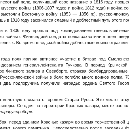
пехотный полк, получивший свое название в 1816 году, проше
нцузские войны (1806-1807 годов и война 1812 года) и война с
 выстояли Восточную войну (1853 — 1856 гг.), русско-японску
ь в 1918 году закончился славный и доблестный путь этого по
и в 1806 году прошла под командованием генерал-лейтенан
емя войны с Финляндией солдаты полка захватили в плен шведс
ленных. Во время шведской войны доблестные воины отразили 
 года полк принял активное участие в битвах под Смоленск
ндованием генерал-лейтенанта Тучкова. В период Крымской
ре Финского залива и Свеаборге, отражая бомбардированные 
 Русско-японской войны в боях погибло много воинов полка, 7
и два подпоручика получили награды: ордена Святого Геор
а вплотную связана с городом Старая Русса. Это место, отк
ицеры. Сегодня на территории Красных казарм, месте распол
тарорусприбор
».
тября, перед зданием Красных казарм во время торжественной 
мент нового памятника. Непосредственно после закладки ф