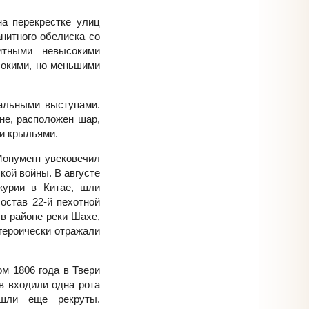
на перекрестке улиц
нитного обелиска со
итными невысокими
сокими, но меньшими
тальными выступами.
не, расположен шар,
и крыльями.
 Монумент увековечил
ской войны. В августе
журии в Китае, шли
остав 22-й пехотной
в районе реки Шахе,
героически отражали
ом 1806 года в Твери
в входили одна рота
шли еще рекруты.