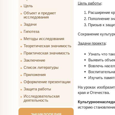
Цель работы
:
Цель
Расширение кр
Объект и предмет
исследования
Пополнение зна
Задачи
Призыв к защи
Гипотеза
Сохранение культурн
Методы исследования
Задачи проекта
:
Теоретическая значимость
Практическая значимость
Узнать что так
Выявить объек
Заключение
Вовлечь насел
Список литературы
Воспитательна
Приложения
Изучить памят
Оформление презентации
На уроках изобразит
Защита работы
края и Отечества.
Исследовательская
деятельность
Культурное
наслед
историю становлени
ЭНЦИКЛОПЕДИЯ