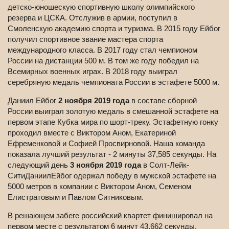
детско-юношескую спортивную школу олимпийского
резерва и ЦСКА. Отслужив в армии, поступил в
Смоленскую академию спорта и туризма. В 2015 году Ейбог
получил спортивное звание мастера спорта
международного класса. В 2017 году стал чемпионом
России на дистанции 500 м. В том же году победил на
Всемирных военных играх. В 2018 году выиграл
серебряную медаль чемпионата России в эстафете 5000 м.
Даниил Ейбог
2 ноября 2019 года
в составе сборной
России выиграл золотую медаль в смешанной эстафете на
первом этапе Кубка мира по шорт-треку. Эстафетную гонку
проходил вместе с Виктором Аном, Екатериной
Ефременковой и Софией Просвирновой. Наша команда
показала лучший результат - 2 минуты 37,585 секунды. На
следующий день
3 ноября 2019 года
в Солт-Лейк-
СитиДаниилЕйбог одержал победу в мужской эстафете на
5000 метров в компании с Виктором Аном, Семеном
Елистратовым и Павлом Ситниковым.
В решающем забеге российский квартет финишировал на
первом месте с результатом 6 минут 43,662 секунды.