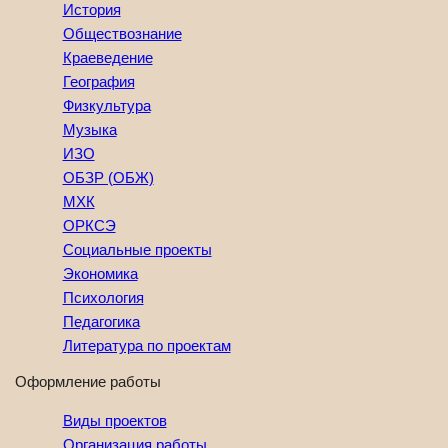
История
Обществознание
Краеведение
География
Физкультура
Музыка
ИЗО
ОБЗР (ОБЖ)
МХК
ОРКСЭ
Социальные проекты
Экономика
Психология
Педагогика
Литература по проектам
Оформление работы
Виды проектов
Организация работы