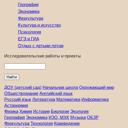
География
Экономика
Физкультура
Культура и искусство
Психология
ЕГЭ и ГИА
Отдых с детьми летом
Исследовательские работы и проекты
Найти
ДОУ (детский сад)
Начальная школа
Окружающий мир
Обществознание
Английский язык
Русский язык
Литература
Математика
Информатика
Астрономия
Физика
Химия
История
Биология
Экология
География
Экономика
ИЗО, МХК
Музыка
ОБЗР
Физкультура
Технология
Краеведение