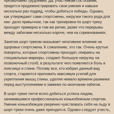
чрезвычайно трудоемки. Да, участникам состязании,
придется продемонстрировать свои умения и навыки
несколько раз подряд, чтобы добиться победы. Однако,
как утверждают сами спортсмены, нагрузки такого рода для
них- дело привычное, так как тренировки по шорт-треку
проходят примерно в том же ритме, разве что перерывы
между забегами несколько короче, чем на сoревнованиях.
Занятия шорт-треком оказывает негативное влияние на
здоровье спортсмена. К сожалению, это так. Очень крутые
повороты, которые спортсмены проходят, опираясь на
специальные маркеры, создают большую нагрузку на
позвоночный столб, в результате чего появляется боль в
пояснице и спине. Потому все, кто избрал данный вид
спорта, стараются приложить максимум усилий для
укрепления мышц спины, уделяя немало времени разминке
перед выступлениями и заминке по окончании забегов.
В шорт-треке легче всего добиться успеха людям,
занимавшимся профессионально конькобежным спортом.
Умение конькобежцев уверенно чувствовать себя на льду в
шорт-треке очень даже пригодится. Однако следует учесть,