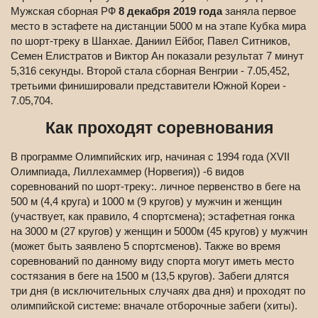
Мужская сборная РФ
8 декабря 2019 года
заняла первое
место в эстафете на дистанции 5000 м на этапе Кубка мира
по шорт-треку в Шанхае. Даниил Ейбог, Павел Ситников,
Семен Елистратов и Виктор Ан показали результат 7 минут
5,316 секунды. Второй стала сборная Венгрии - 7.05,452,
третьими финишировали представители Южной Кореи -
7.05,704.
Как проходят соревнования
В программе Олимпийских игр, начиная с 1994 года (XVII
Олимпиада, Лиллехаммер (Норвегия)) -6 видов
соревнований по шорт-треку:. личное первенство в беге на
500 м (4,4 круга) и 1000 м (9 кругов) у мужчин и женщин
(участвует, как правило, 4 спортсмена); эстафетная гонка
на 3000 м (27 кругов) у женщин и 5000м (45 кругов) у мужчин
(может быть заявлено 5 спортсменов). Также во время
соревнований по данному виду спорта могут иметь место
состязания в беге на 1500 м (13,5 кругов). Забеги длятся
три дня (в исключительных случаях два дня) и проходят по
олимпийской системе: вначале отборочные забеги (хиты).