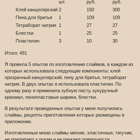
шт.
руб.
руб.
Клей канцелярский
2
150
300
Пена для бритья
1
109
109
Тетраборат натрия
1
27
27
Блестки
1
25
25
Пластилин
3
10
30
Итого: 491
Я провела 5 опытов по изготовлению слаймов, в каждом из
которых использовала следующие компоненты: клей
прозрачный канцелярский, пену для бритья, тетраборат
натрия. В двух опытах я использовала пластилин. По
одному разу я применила зубную пасту, кукурузный
крахмал, пенопластовые шарики, блестки.
В результате проведенных опытов у меня получились
слаймы, рецепты приготовления которых размещены в
приложении.
Изготовленные мною слаймы мягкие, эластичные, тягучие,
не прилипают к рукам и не пачкают поверхности.