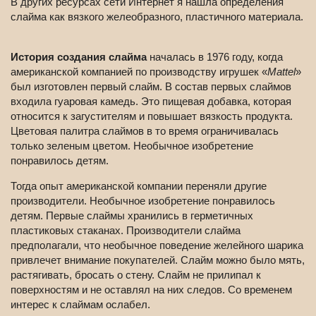
В других ресурсах сети Интернет я нашла определения
слайма как вязкого желеобразного, пластичного материала.
История создания слайма
началась в 1976 году, когда
американской компанией по производству игрушек «
Mattel
»
был изготовлен первый слайм. В состав первых слаймов
входила гуаровая камедь. Это пищевая добавка, которая
относится к загустителям и повышает вязкость продукта.
Цветовая палитра слаймов в то время ограничивалась
только зеленым цветом. Необычное изобретение
понравилось детям.
Тогда опыт американской компании переняли другие
производители. Необычное изобретение понравилось
детям. Первые слаймы хранились в герметичных
пластиковых стаканах. Производители слайма
предполагали, что необычное поведение желейного шарика
привлечет внимание покупателей. Слайм можно было мять,
растягивать, бросать о стену. Слайм не прилипал к
поверхностям и не оставлял на них следов. Со временем
интерес к слаймам ослабел.