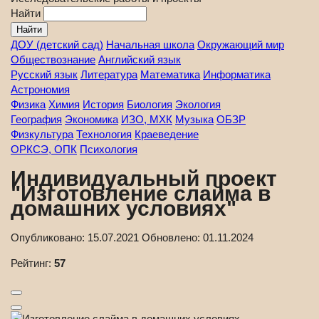
Найти
ДОУ (детский сад)
Начальная школа
Окружающий мир
Обществознание
Английский язык
Русский язык
Литература
Математика
Информатика
Астрономия
Физика
Химия
История
Биология
Экология
География
Экономика
ИЗО, МХК
Музыка
ОБЗР
Физкультура
Технология
Краеведение
ОРКСЭ, ОПК
Психология
Индивидуальный проект
"Изготовление слайма в
домашних условиях"
Опубликовано:
15.07.2021
Обновлено:
01.11.2024
Рейтинг:
57