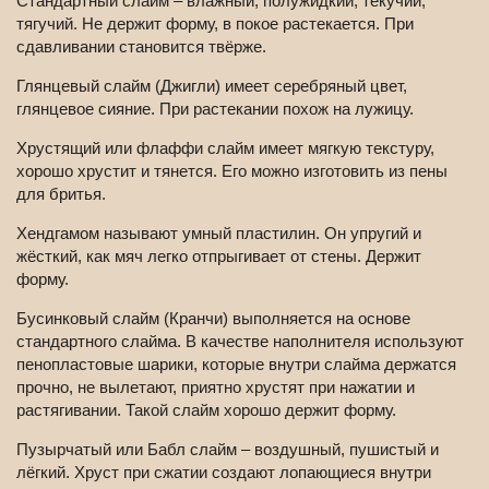
Стандартный слайм – влажный, полужидкий, текучий,
тягучий. Не держит форму, в покое растекается. При
сдавливании становится твёрже.
Глянцевый слайм (Джигли) имеет серебряный цвет,
глянцевое сияние. При растекании похож на лужицу.
Хрустящий или флаффи слайм имеет мягкую текстуру,
хорошо хрустит и тянется. Его можно изготовить из пены
для бритья.
Хендгамом называют умный пластилин. Он упругий и
жёсткий, как мяч легко отпрыгивает от стены. Держит
форму.
Бусинковый слайм (Кранчи) выполняется на основе
стандартного слайма. В качестве наполнителя используют
пенопластовые шарики, которые внутри слайма держатся
прочно, не вылетают, приятно хрустят при нажатии и
растягивании. Такой слайм хорошо держит форму.
Пузырчатый или Бабл слайм – воздушный, пушистый и
лёгкий. Хруст при сжатии создают лопающиеся внутри