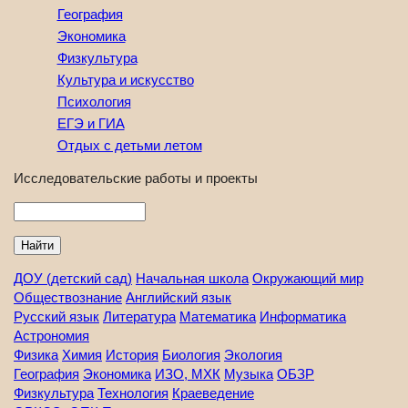
География
Экономика
Физкультура
Культура и искусство
Психология
ЕГЭ и ГИА
Отдых с детьми летом
Исследовательские работы и проекты
Найти
ДОУ (детский сад)
Начальная школа
Окружающий мир
Обществознание
Английский язык
Русский язык
Литература
Математика
Информатика
Астрономия
Физика
Химия
История
Биология
Экология
География
Экономика
ИЗО, МХК
Музыка
ОБЗР
Физкультура
Технология
Краеведение