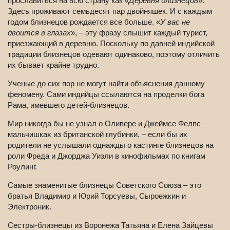
прославиться на всю страну как «
Деревня близнецов
».
Здесь проживают семьдесят пар двойняшек. И с каждым
годом близнецов рождается все больше. «
У вас не
двоится в глазах
», – эту фразу слышит каждый турист,
приезжающий в деревню. Поскольку по давней индийской
традиции близнецов одевают одинаково, поэтому отличить
их бывает крайне трудно.
Ученые до сих пор не могут найти объяснения данному
феномену. Сами индийцы ссылаются на проделки бога
Рама, имевшего детей-близнецов.
Мир никогда бы не узнал о Оливере и Джеймсе Фелпс–
мальчишках из британской глубинки, – если бы их
родители не услышали однажды о кастинге близнецов на
роли Фреда и Джорджа Уизли в кинофильмах по книгам
Роулинг.
Самые знаменитые близнецы Советского Союза – это
братья Владимир и Юрий Торсуевы, Сыроежкин и
Электроник.
Сестры-близнецы из Воронежа Татьяна и Елена Зайцевы