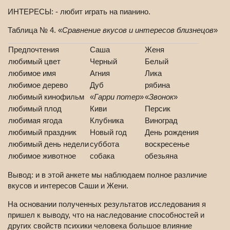
ИНТЕРЕСЫ: - любит играть на пианино.
Таблица № 4. «
Сравнение вкусов и интересов близнецов
»
Предпочтения
Саша
Женя
любимый цвет
Черный
Белый
любимое имя
Агния
Лика
любимое дерево
Дуб
рябина
любимый кинофильм
«
Гарри потер
»
«
Звонок
»
любимый плод
Киви
Персик
любимая ягода
Клубника
Виноград
любимый праздник
Новый год
День рождения
любимый день недели
суббота
воскресенье
любимое животное
собака
обезьяна
Вывод: и в этой анкете мы наблюдаем полное различие
вкусов и интересов Саши и Жени.
На основании полученных результатов исследования я
пришел к выводу, что на наследование способностей и
других свойств психики человека большое влияние