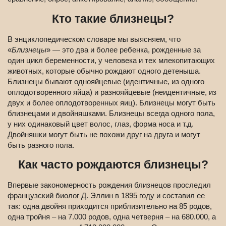
Кто такие близнецы?
В энциклопедическом словаре мы выясняем, что
«
Близнецы
» — это два и более ребенка, рожденные за
один цикл беременности, у человека и тех млекопитающих
животных, которые обычно рождают одного детеныша.
Близнецы бывают однояйцевые (идентичные, из одного
оплодотворенного яйца) и разнояйцевые (неидентичные, из
двух и более оплодотворенных яиц). Близнецы могут быть
близнецами и двойняшками. Близнецы всегда одного пола,
у них одинаковый цвет волос, глаз, форма носа и т.д.
Двойняшки могут быть не похожи друг на друга и могут
быть разного пола.
Как часто рождаются близнецы?
Впервые закономерность рождения близнецов проследил
французский биолог Д. Эллин в 1895 году и составил ее
так: одна двойня приходится приблизительно на 85 родов,
одна тройня – на 7.000 родов, одна четверня – на 680.000, а