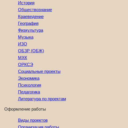
История
Обществознание
Краеведение
География
Физкультура
Музыка
ИЗО
ОБЗР (ОБЖ)
МХК
ОРКСЭ
Социальные проекты
Экономика
Психология
Педагогика
Литература по проектам
Оформление работы
Виды проектов
Организация работы