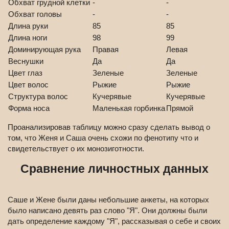
Обхват грудной клетки
-
-
Обхват головы
-
-
Длина руки
85
85
Длина ноги
98
99
Доминирующая рука
Правая
Левая
Веснушки
Да
Да
Цвет глаз
Зеленые
Зеленые
Цвет волос
Рыжие
Рыжие
Структура волос
Кучерявые
Кучерявые
Форма носа
Маленькая горбинка
Прямой
Проанализировав таблицу можно сразу сделать вывод о
том, что Женя и Саша очень схожи по фенотипу что и
свидетельствует о их монозиготности.
Сравнение личностных данных
Саше и Жене были даны небольшие анкеты, на которых
было написано девять раз слово "Я". Они должны были
дать определение каждому "Я", рассказывая о себе и своих