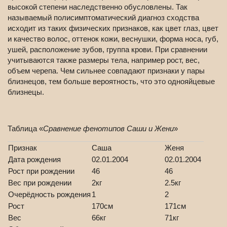
высокой степени наследственно обусловлены. Так
называемый полисимптоматический диагноз сходства
исходит из таких физических признаков, как цвет глаз, цвет
и качество волос, оттенок кожи, веснушки, форма носа, губ,
ушей, расположение зубов, группа крови. При сравнении
учитываются также размеры тела, например рост, вес,
объем черепа. Чем сильнее совпадают признаки у пары
близнецов, тем больше вероятность, что это однояйцевые
близнецы.
Таблица «
Сравнение фенотипов Саши и Жени
»
Признак
Саша
Женя
Дата рождения
02.01.2004
02.01.2004
Рост при рождении
46
46
Вес при рождении
2кг
2.5кг
Очерёдность рождения
1
2
Рост
170см
171см
Вес
66кг
71кг