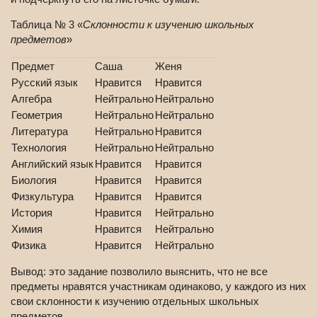
Таблица № 3 «
Склонности к изучению школьных
предметов
»
Предмет
Саша
Женя
Русский язык
Нравится
Нравится
Алгебра
Нейтрально
Нейтрально
Геометрия
Нейтрально
Нейтрально
Литература
Нейтрально
Нравится
Технология
Нейтрально
Нейтрально
Английский язык
Нравится
Нравится
Биология
Нравится
Нравится
Физкультура
Нравится
Нравится
История
Нравится
Нейтрально
Химия
Нравится
Нейтрально
Физика
Нравится
Нейтрально
Вывод: это задание позволило выяснить, что не все
предметы нравятся участникам одинаково, у каждого из них
свои склонности к изучению отдельных школьных
предметов