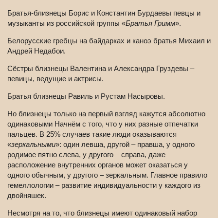
Братья-близнецы Борис и Константин Бурдаевы певцы и
музыканты из российской группы «
Братья Гримм
».
Белорусские гребцы на байдарках и каноэ братья Михаил и
Андрей Недабои.
Сёстры близнецы Валентина и Александра Груздевы –
певицы, ведущие и актрисы.
Братья близнецы Равиль и Рустам Насыровы.
Но близнецы только на первый взгляд кажутся абсолютно
одинаковыми Начнём с того, что у них разные отпечатки
пальцев. В 25% случаев такие люди оказываются
«
зеркальными
»: один левша, другой – правша, у одного
родимое пятно слева, у другого – справа, даже
расположение внутренних органов может оказаться у
одного обычным, у другого – зеркальным. Главное правило
гемеллологии – развитие индивидуальности у каждого из
двойняшек.
Несмотря на то, что близнецы имеют одинаковый набор