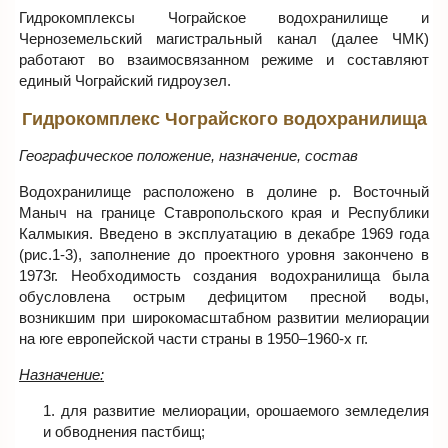
Гидрокомплексы Чограйское водохранилище и
Черноземельский магистральный канал (далее ЧМК)
работают во взаимосвязанном режиме и составляют
единый Чограйский гидроузел.
Гидрокомплекс Чограйского водохранилища
Географическое положение, назначение, состав
Водохранилище расположено в долине р. Восточный
Маныч на границе Ставропольского края и Республики
Калмыкия. Введено в эксплуатацию в декабре 1969 года
(рис.1-3), заполнение до проектного уровня закончено в
1973г. Необходимость создания водохранилища была
обусловлена острым дефицитом пресной воды,
возникшим при широкомасштабном развитии мелиорации
на юге европейской части страны в 1950–1960-х гг.
Назначение:
для раз­ви­тие ме­ли­о­ра­ции, оро­ша­е­мо­го зем­ле­де­лия
и об­вод­не­ния паст­бищ;