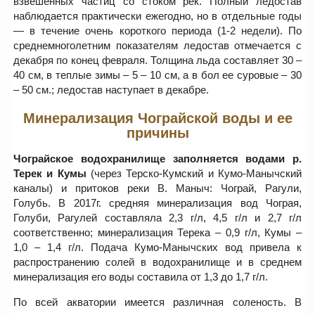
взвешенных частиц со стоком рек. Полный ледостав
наблюдается практически ежегодно, но в отдельные годы
— в течение очень короткого периода (1-2 недели). По
среднемноголетним показателям ледостав отмечается с
декабря по конец февраля. Толщина льда составляет 30 –
40 см, в теплые зимы – 5 – 10 см, а в бол ее суровые – 30
– 50 см.; ледостав наступает в декабре.
Минерализация Чограйской воды и ее
причины
Чограйское водохранилище заполняется водами р.
Терек и Кумы
(через Терско-Кумский и Кумо-Манычский
каналы) и притоков реки В. Маныч: Чограй, Рагули,
Голубь. В 2017г. средняя минерализация вод Чограя,
Голуби, Рагулей составляла 2,3 г/л, 4,5 г/л и 2,7 г/л
соответственно; минерализация Терека – 0,9 г/л, Кумы –
1,0 – 1,4 г/л. Подача Кумо-Манычских вод привела к
распространению солей в водохранилище и в среднем
минерализация его воды составила от 1,3 до 1,7 г/л.
По всей акватории имеется различная соленость. В