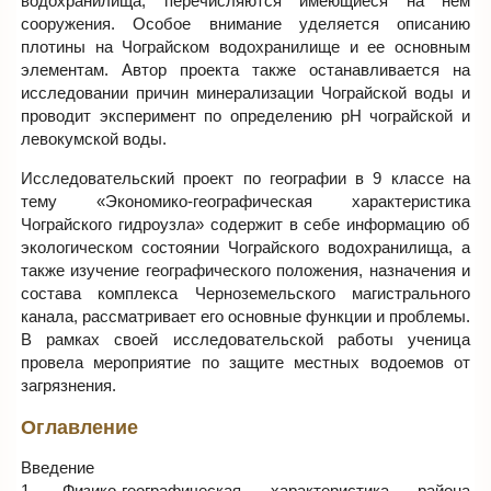
водохранилища, перечисляются имеющиеся на нем
сооружения. Особое внимание уделяется описанию
плотины на Чограйском водохранилище и ее основным
элементам. Автор проекта также останавливается на
исследовании причин минерализации Чограйской воды и
проводит эксперимент по определению рН чограйской и
левокумской воды.
Исследовательский проект по географии в 9 классе на
тему «Экономико-географическая характеристика
Чограйского гидроузла» содержит в себе информацию об
экологическом состоянии Чограйского водохранилища, а
также изучение географического положения, назначения и
состава комплекса Черноземельского магистрального
канала, рассматривает его основные функции и проблемы.
В рамках своей исследовательской работы ученица
провела мероприятие по защите местных водоемов от
загрязнения.
Оглавление
Введение
1. Физико-географическая характеристика района