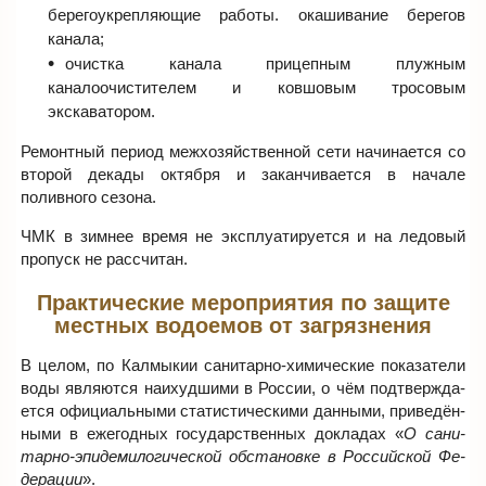
берегоукрепляющие работы. окашивание берегов
канала;
очистка канала прицепным плужным
каналоочистителем и ковшовым тросовым
экскаватором.
Ремонтный период межхозяйственной сети начинается со
второй декады октября и заканчивается в начале
поливного сезона.
ЧМК в зимнее время не эксплуатируется и на ледовый
пропуск не рассчитан.
Практические мероприятия по защите
местных водоемов от загрязнения
В целом, по Кал­мы­кии са­ни­тар­но-хи­ми­че­ские по­ка­за­те­ли
воды яв­ля­ют­ся наи­худ­ши­ми в Рос­сии, о чём под­твер­жда­
ет­ся офи­ци­аль­ны­ми ста­ти­сти­че­ски­ми дан­ны­ми, при­ве­дён­
ны­ми в ежегодных го­су­дар­ствен­ных до­кла­дах «
О са­ни­
тар­но-эпи­де­ми­ло­ги­че­ской об­ста­нов­ке в Рос­сий­ской Фе­
де­ра­ции
».