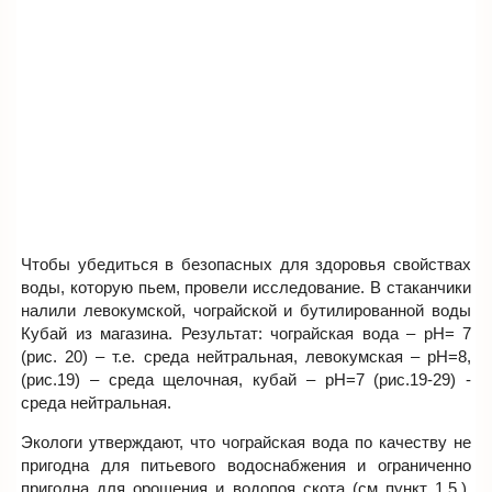
Чтобы убедиться в безопасных для здоровья свойствах
воды, которую пьем, провели исследование. В стаканчики
налили левокумской, чограйской и бутилированной воды
Кубай из магазина. Результат: чограйская вода – рН= 7
(рис. 20) – т.е. среда нейтральная, левокумская – рН=8,
(рис.19) – среда щелочная, кубай – рН=7 (рис.19-29) -
среда нейтральная.
Экологи утверждают, что чограйская вода по качеству не
пригодна для питьевого водоснабжения и ограниченно
пригодна для орошения и водопоя скота (см пункт 1.5.).