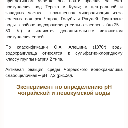
приплотинном участке она почти пресная за счет
поступления вод Терека и Кумы; в центральной и
западных частях – повышенная минерализация из-за
соленых вод рек Чограя, Голубь и Рагулей. Грунтовые
воды в районе водохранилища сильно засолены (до 25 –
50 г/л) и являются дополнительным источником
поступления солей.
По классификации О.А. Алешина (1970г) воды
водохранилища относятся к сульфатно-хлоридному
классу группы натрия 2 типа.
Активная реакция среды Чограйского водохранилища
слабощелочная – рН=7,2 (рис.20).
Эксперимент по определению рН
чограйской и левокумской воды