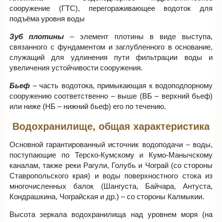
сооружение (ГТС), перегораживающее водоток для
подъёма уровня воды
Зуб плотины
– элемент плотины в виде выступа,
связанного с фундаментом и заглубленного в основание,
служащий для удлинения пути фильтрации воды и
увеличения устойчивости сооружения.
Бьеф
– часть водотока, примыкающая к водоподпорному
сооружению соответственно – выше (ВБ – верхний бьеф)
или ниже (НБ – нижний бьеф) его по течению.
Водохранилище, общая характеристика
Основной гарантированный источник водоподачи ‒ воды,
поступающие по Терско-Кумскому и Кумо-Манычскому
каналам, также реки Рагули, Голубь и Чограй (со стороны
Ставропольского края) и воды поверхностного стока из
многочисленных балок (Шангуста, Байчара, Антуста,
Кондрашкина, Чограйская и др.) – со стороны Калмыкии.
Высота зеркала водохранилища над уровнем моря (на