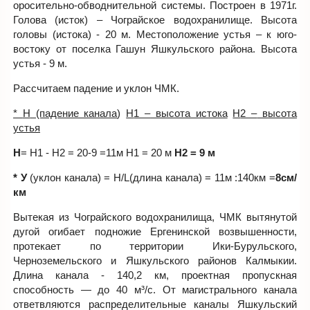
оросительно-обводнительной системы. Построен в 1971г.
Голова (исток) – Чограйское водохранилище. Высота
головы (истока) - 20 м. Местоположение устья – к юго-
востоку от поселка Гашун Яшкульского района. Высота
устья - 9 м.
Рассчитаем падение и уклон ЧМК.
*
H
(падение канала
)
H
1 –
высота истока
H
2 –
высота
устья
H
= H1 - H2 = 20-9 =11м H1 = 20 м
H
2
= 9 м
* У
(уклон канала) = Н/L(длина канала) = 11м :140км =
8см/
км
Вытекая из Чограйского водохранилища, ЧМК вытянутой
дугой огибает подножие Ергенинской возвышенности,
протекает по территории Ики-Бурульского,
Черноземельского и Яшкульского районов Калмыкии.
Длина канала - 140,2 км, проектная пропускная
способность — до 40 м³/с. От магистрального канала
ответвляются распределительные каналы Яшкульский