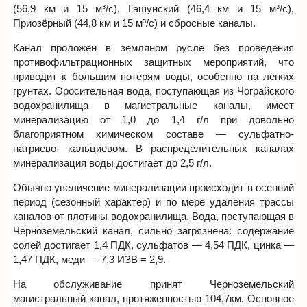
(56,9 км и 15 м³/с), Гашунский (46,4 км и 15 м³/с),
Приозёрный (44,8 км и 15 м³/с) и сбросные каналы.
Канал проложен в земляном русле без проведения
противофильтрационных защитных мероприятий, что
приводит к большим потерям воды, особенно на лёгких
грунтах. Оросительная вода, поступающая из Чограйского
водохранилища в магистральные каналы, имеет
минерализацию от 1,0 до 1,4 г/л при довольно
благоприятном химическом составе — сульфатно-
натриево- кальциевом. В распределительных каналах
минерализация воды достигает до 2,5 г/л.
Обычно увеличение минерализации происходит в осенний
период (сезонный характер) и по мере удаления трассы
каналов от плотины водохранилища
.
Вода, поступающая в
Черноземельский канал, сильно загрязнена: содержание
солей достигает 1,4 ПДК, сульфатов — 4,54 ПДК, цинка —
1,47 ПДК, меди — 7,3 ИЗВ = 2,9.
На обслуживание принят Черноземельский
магистральный канал, протяженностью 104,7км. Основное