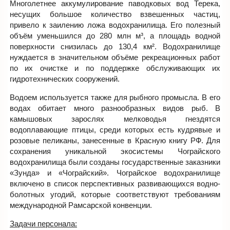
Многолетнее аккумулирование паводковых вод Терека,
несущих большое количество взвешенных частиц,
привело к заилению ложа водохранилища. Его полезный
объём уменьшился до 280 млн м³, а площадь водной
поверхности снизилась до 130,4 км². Водохранилище
нуждается в значительном объёме рекреационных работ
по их очистке и по поддержке обслуживающих их
гидротехнических сооружений.
Водоем используется также для рыбного промысла. В его
водах обитает много разнообразных видов рыб. В
камышовых зарослях мелководья гнездятся
водоплавающие птицы, среди которых есть кудрявые и
розовые пеликаны, занесенные в Красную книгу РФ. Для
сохранения уникальной экосистемы Чограйского
водохранилища были созданы государственные заказники
«Зунда» и «Чограйский». Чограйское водохранилище
включено в список перспективных развивающихся водно-
болотных угодий, которые соответствуют требованиям
международной Рамсарской конвенции.
Задачи персонала: