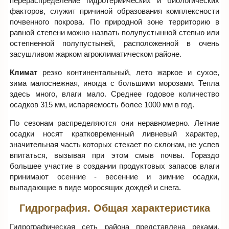
перераспределение гидротермических и биологических
факторов, служит причиной образования комплексности
почвенного покрова. По природной зоне территорию в
равной степени можно назвать полупустынной степью или
остепненной полупустыней, расположенной в очень
засушливом жарком агроклиматическом районе.
Климат
резко континентальный, лето жаркое и сухое,
зима малоснежная, иногда с большими морозами. Тепла
здесь много, влаги мало. Среднее годовое количество
осадков 315 мм, испаряемость более 1000 мм в год.
По сезонам распределяются они неравномерно. Летние
осадки носят кратковременный ливневый характер,
значительная часть которых стекает по склонам, не успев
впитаться, вызывая при этом смыв почвы. Гораздо
большее участие в создании продуктовых запасов влаги
принимают осенние - весенние и зимние осадки,
выпадающие в виде моросящих дождей и снега.
Гидрография. Общая характеристика
Гидрографическая сеть района представлена реками,