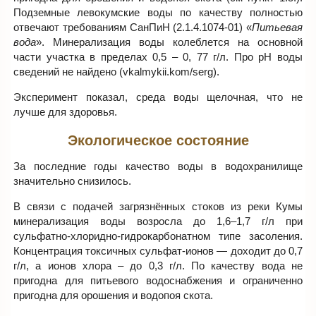
Подземные левокумские воды по качеству полностью
отвечают требованиям СанПиН (2.1.4.1074-01) «
Питьевая
вода
». Минерализация воды колеблется на основной
части участка в пределах 0,5 – 0, 77 г/л. Про pH воды
сведений не найдено (vkalmykii.kom/serg).
Эксперимент показал, среда воды щелочная, что не
лучше для здоровья.
Экологическое состояние
За последние годы качество воды в водохранилище
значительно снизилось.
В связи с подачей загрязнённых стоков из реки Кумы
минерализация воды возросла до 1,6‒1,7 г/л при
сульфатно-хлоридно-гидрокарбонатном типе засоления.
Концентрация токсичных сульфат-ионов — доходит до 0,7
г/л, а ионов хлора ‒ до 0,3 г/л. По качеству вода не
пригодна для питьевого водоснабжения и ограниченно
пригодна для орошения и водопоя скота.