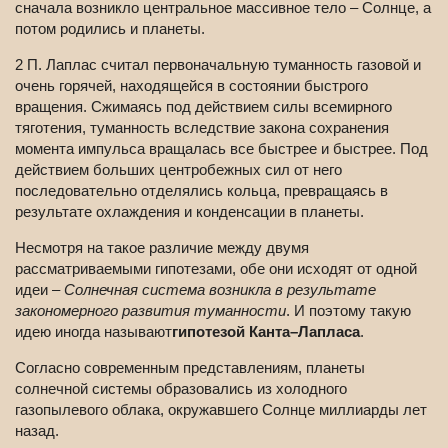
сначала возникло центральное массивное тело – Солнце, а
потом родились и планеты.
2 П. Лаплас считал первоначальную туманность газовой и
очень горячей, находящейся в состоянии быстрого
вращения. Сжимаясь под действием силы всемирного
тяготения, туманность вследствие закона сохранения
момента импульса вращалась все быстрее и быстрее. Под
действием больших центробежных сил от него
последовательно отделялись кольца, превращаясь в
результате охлаждения и конденсации в планеты.
Несмотря на такое различие между двумя
рассматриваемыми гипотезами, обе они исходят от одной
идеи –
Солнечная система возникла в результате
закономерного развития туманности
. И поэтому такую
идею иногда называют
гипотезой Канта–Лапласа
.
Согласно современным представлениям, планеты
солнечной системы образовались из холодного
газопылевого облака, окружавшего Солнце миллиарды лет
назад.