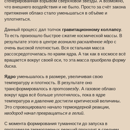
сгенерированная взрывом сверхновой звезды. А возможно,
что внешнего воздействия и не было. Просто за счёт закона
притяжения облако стало уменьшаться в объёме и
уплотняться.
Данный процесс дал толчок
гравитационному коллапсу
.
То есть произошло быстрое сжатие космической массы. В
результате этого в центре
возникло раскалённое ядро
с
очень высокой плотностью. Вся остальная масса
рассосредоточилась по краям ядра. А так как в космосе всё
вращается вокруг своей оси, то эта
масса приобрела форму
диска
.
Ядро
уменьшалось в размере, увеличивая свою
температуру и плотность. В результате оно
трансформировалось в
протозвезду
. А газовое облако
вокруг ядра всё больше уплотнялось, пока в ядре
температура и давление достигли критической величины.
Это спровоцировало начало термоядерной реакции,
и
водород начал превращаться в гелий
.
С момента формирования туманности до запуска в
протозвезде термоядерных реакций проходит в среднем