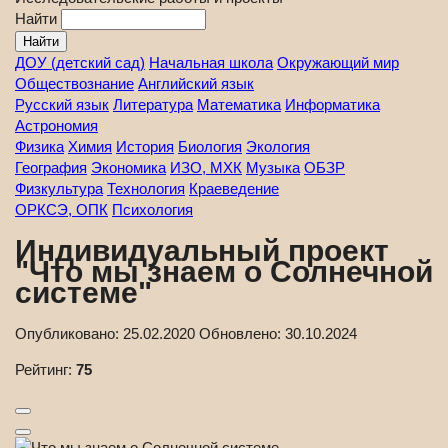
Найти
ДОУ (детский сад)
Начальная школа
Окружающий мир
Обществознание
Английский язык
Русский язык
Литература
Математика
Информатика
Астрономия
Физика
Химия
История
Биология
Экология
География
Экономика
ИЗО, МХК
Музыка
ОБЗР
Физкультура
Технология
Краеведение
ОРКСЭ, ОПК
Психология
Индивидуальный проект
"Что мы знаем о Солнечной
системе"
Опубликовано:
25.02.2020
Обновлено:
30.10.2024
Рейтинг:
75