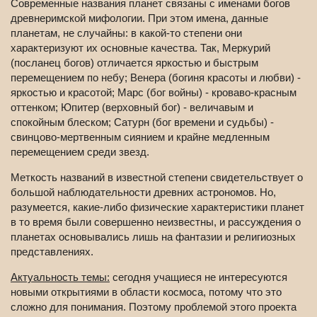
Современные названия планет связаны с именами богов
древнеримской мифологии. При этом имена, данные
планетам, не случайны: в какой-то степени они
характеризуют их основные качества. Так, Меркурий
(посланец богов) отличается яркостью и быстрым
перемещением по небу; Венера (богиня красоты и любви) -
яркостью и красотой; Марс (бог войны) - кроваво-красным
оттенком; Юпитер (верховный бог) - величавым и
спокойным блеском; Сатурн (бог времени и судьбы) -
свинцово-мертвенным сиянием и крайне медленным
перемещением среди звезд.
Меткость названий в известной степени свидетельствует о
большой наблюдательности древних астрономов. Но,
разумеется, какие-либо физические характеристики планет
в то время были совершенно неизвестны, и рассуждения о
планетах основывались лишь на фантазии и религиозных
представлениях.
Актуальность темы:
сегодня учащиеся не интересуются
новыми открытиями в области космоса, потому что это
сложно для понимания. Поэтому проблемой этого проекта