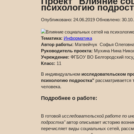
Проект "Влияние со
психологию подрост
Опубликовано:
24.06.2019
Обновлено:
30.10
Тематика:
Информатика
Автор работы:
Матвейчук Софья Олеговн
Руководитель проекта:
Мухина Нина Нико
Учреждение:
ФГБОУ ВО Белгородский госуд
Класс:
11
В индивидуальном
исследовательском про
психологию подростка"
рассматривается т
человека.
Подробнее о работе:
В готовой
исследовательской работе по ин
подростка"
автор описывает историю возник
перечисляет виды социальных сетей, рассм