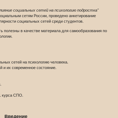
лияние социальных сетей на психологию подростка"
оциальным сетям России, проведено анкетирование
лярности социальных сетей среди студентов.
ть полезны в качестве материала для самообразования по
ологии.
льных сетей на психологию человека.
й и их современное состояние.
.
1 курса СПО.
Введение