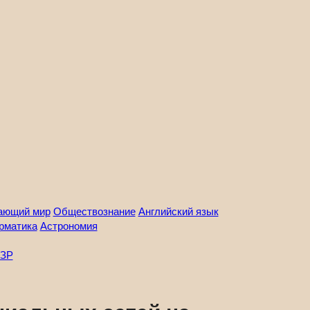
ающий мир
Обществознание
Английский язык
рматика
Астрономия
ЗР