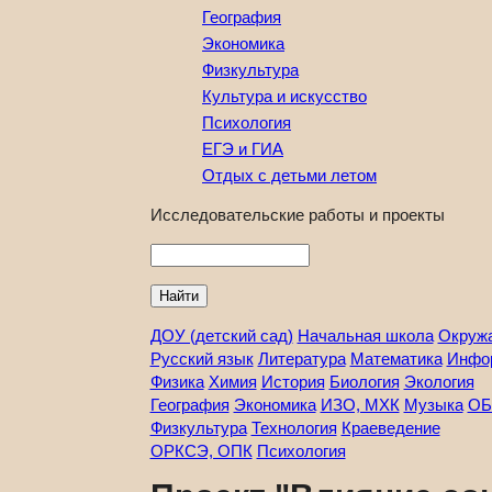
География
Экономика
Физкультура
Культура и искусство
Психология
ЕГЭ и ГИА
Отдых с детьми летом
Исследовательские работы и проекты
Найти
ДОУ (детский сад)
Начальная школа
Окруж
Русский язык
Литература
Математика
Инфо
Физика
Химия
История
Биология
Экология
География
Экономика
ИЗО, МХК
Музыка
ОБ
Физкультура
Технология
Краеведение
ОРКСЭ, ОПК
Психология