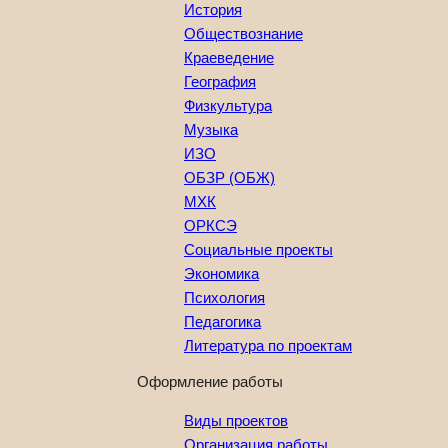
История
Обществознание
Краеведение
География
Физкультура
Музыка
ИЗО
ОБЗР (ОБЖ)
МХК
ОРКСЭ
Социальные проекты
Экономика
Психология
Педагогика
Литература по проектам
Оформление работы
Виды проектов
Организация работы