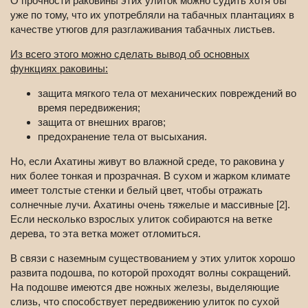
О прочности раковины этих улиток можно судить хотя бы
уже по тому, что их употребляли на табачных плантациях в
качестве утюгов для разглаживания табачных листьев.
Из всего этого можно сделать вывод об основных
функциях раковины:
защита мягкого тела от механических повреждений во
время передвижения;
защита от внешних врагов;
предохранение тела от высыхания.
Но, если Ахатины живут во влажной среде, то раковина у
них более тонкая и прозрачная. В сухом и жарком климате
имеет толстые стенки и белый цвет, чтобы отражать
солнечные лучи. Ахатины очень тяжелые и массивные [2].
Если несколько взрослых улиток собираются на ветке
дерева, то эта ветка может отломиться.
В связи с наземным существованием у этих улиток хорошо
развита подошва, по которой проходят волны сокращений.
На подошве имеются две ножных железы, выделяющие
слизь, что способствует передвижению улиток по сухой