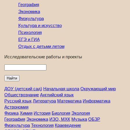
География
Экономика
Физкультура
Культура и искусство
Психология
ЕГЭ и ГИА
Отдых с детьми летом
Исследовательские работы и проекты
Найти
ДОУ (детский сад)
Начальная школа
Окружающий мир
Обществознание
Английский язык
Русский язык
Литература
Математика
Информатика
Астрономия
Физика
Химия
История
Биология
Экология
География
Экономика
ИЗО, МХК
Музыка
ОБЗР
Физкультура
Технология
Краеведение