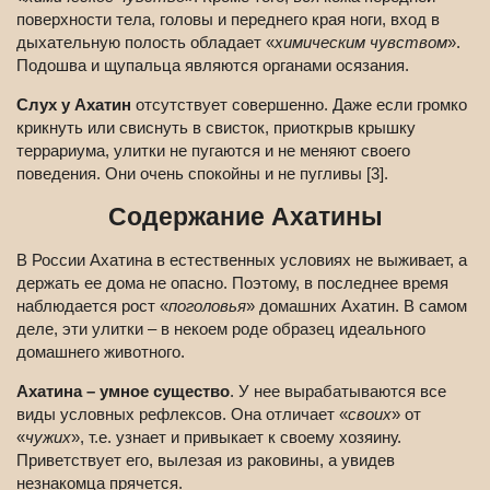
поверхности тела, головы и переднего края ноги, вход в
дыхательную полость обладает «
химическим чувством
».
Подошва и щупальца являются органами осязания.
Слух у Ахатин
отсутствует совершенно. Даже если громко
крикнуть или свиснуть в свисток, приоткрыв крышку
террариума, улитки не пугаются и не меняют своего
поведения. Они очень спокойны и не пугливы [3].
Содержание Ахатины
В России Ахатина в естественных условиях не выживает, а
держать ее дома не опасно. Поэтому, в последнее время
наблюдается рост «
поголовья
» домашних Ахатин. В самом
деле, эти улитки – в некоем роде образец идеального
домашнего животного.
Ахатина – умное существо
. У нее вырабатываются все
виды условных рефлексов. Она отличает «
своих
» от
«
чужих
», т.е. узнает и привыкает к своему хозяину.
Приветствует его, вылезая из раковины, а увидев
незнакомца прячется.