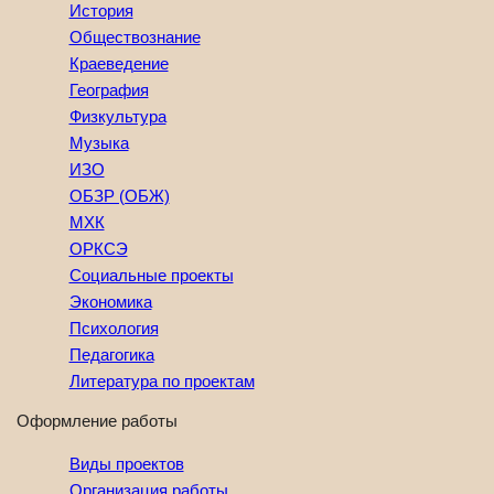
История
Обществознание
Краеведение
География
Физкультура
Музыка
ИЗО
ОБЗР (ОБЖ)
МХК
ОРКСЭ
Социальные проекты
Экономика
Психология
Педагогика
Литература по проектам
Оформление работы
Виды проектов
Организация работы