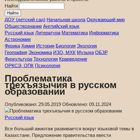
Найти
ДОУ (детский сад)
Начальная школа
Окружающий мир
Обществознание
Английский язык
Русский язык
Литература
Математика
Информатика
Астрономия
Физика
Химия
История
Биология
Экология
География
Экономика
ИЗО, МХК
Музыка
ОБЗР
Физкультура
Технология
Краеведение
ОРКСЭ, ОПК
Психология
Проблематика
трехъязычия в русском
образовании
Опубликовано:
29.05.2019
Обновлено:
09.11.2024
Русский язык
Все больший ажиотаж развивается вокруг языковой темы в
Казахстане. Предложение правительства ввести