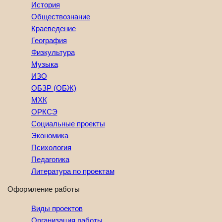
История
Обществознание
Краеведение
География
Физкультура
Музыка
ИЗО
ОБЗР (ОБЖ)
МХК
ОРКСЭ
Социальные проекты
Экономика
Психология
Педагогика
Литература по проектам
Оформление работы
Виды проектов
Организация работы