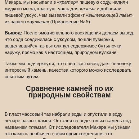
Макара, мы насыпали в «
кратер
» пищевую соду, налили
жидкого мыла, красную гуашь для «
лавы
» и добавили
пищевой уксус, чем вызвали эффект «
вытекающей лавы
»
из нашего «
вулкана
» (Приложение № 9)
Вывод:
После эмоционального восхищения делаем вывод,
что сода соединилась с уксусом, пошли пузырьки,
выделившийся газ вытолкнул содержимое бутылочки
наружу, прямо как в настоящем, природном вулкане.
Также мы подчеркнули, что лава ,застывая, дает человеку
интересный камень, качества которого можно исследовать
опытным путем.
Сравнение камней по их
природным свойствам
В пластмассовый таз набрали воды и опустили в воду
четыре разных камня. Остался на воде только камень под
названием «
пемза
». От исследователя Макара мы узнаем,
что камень необычен своим происхождением, это