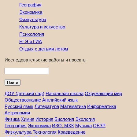
География
Экономика
Физкультура
Культура и искусство
Психология
ЕГЭ и ГИА
Отдых с детьми летом
Исследовательские работы и проекты
Найти
ДОУ (детский сад)
Начальная школа
Окружающий мир
Обществознание
Английский язык
Русский язык
Литература
Математика
Информатика
Астрономия
Физика
Химия
История
Биология
Экология
География
Экономика
ИЗО, МХК
Музыка
ОБЗР
Физкультура
Технология
Краеведение