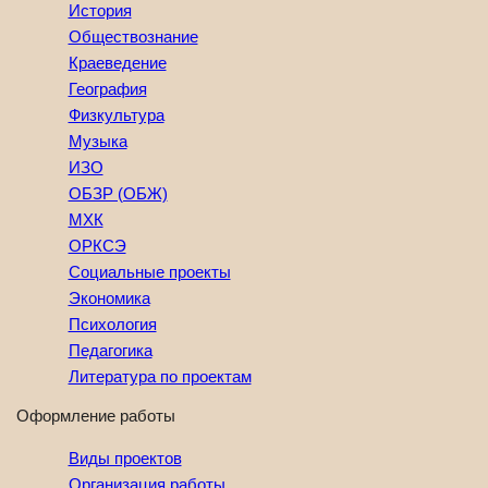
История
Обществознание
Краеведение
География
Физкультура
Музыка
ИЗО
ОБЗР (ОБЖ)
МХК
ОРКСЭ
Социальные проекты
Экономика
Психология
Педагогика
Литература по проектам
Оформление работы
Виды проектов
Организация работы