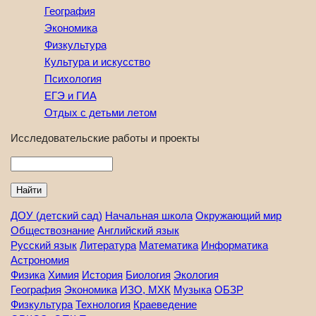
География
Экономика
Физкультура
Культура и искусство
Психология
ЕГЭ и ГИА
Отдых с детьми летом
Исследовательские работы и проекты
Найти
ДОУ (детский сад)
Начальная школа
Окружающий мир
Обществознание
Английский язык
Русский язык
Литература
Математика
Информатика
Астрономия
Физика
Химия
История
Биология
Экология
География
Экономика
ИЗО, МХК
Музыка
ОБЗР
Физкультура
Технология
Краеведение