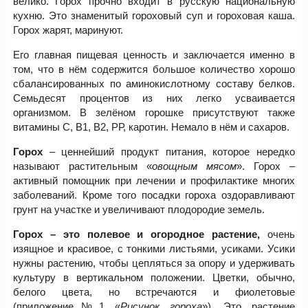
велико. Горох прочно входит в русскую национальную
кухню. Это знаменитый гороховый суп и гороховая каша.
Горох жарят, маринуют.
Его главная пищевая ценность и заключается именно в
том, что в нём содержится большое количество хорошо
сбалансированных по аминокислотному составу белков.
Семьдесят процентов из них легко усваивается
организмом. В зелёном горошке присутствуют также
витамины С, В1, В2, РР, каротин. Немало в нём и сахаров.
Горох
– ценнейший продукт питания, которое нередко
называют растительным «
овощным мясом
». Горох –
активный помощник при лечении и профилактике многих
заболеваний. Кроме того посадки гороха оздоравливают
грунт на участке и увеличивают плодородие земель.
Горох – это полевое и огородное растение,
очень
изящное и красивое, с тонкими листьями, усиками. Усики
нужны растению, чтобы цепляться за опору и удерживать
культуру в вертикальном положении. Цветки, обычно,
белого цвета, но встречаются и фиолетовые
(приложение№1 «
Рисунок гороха
»). Это растение